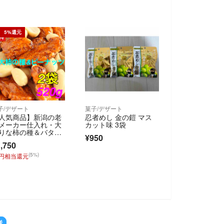
5%還元
子/デザート
菓子/デザート
人気商品】新潟の老
忍者めし 金の鎧 マス
メーカー仕入れ・大
カット味 3袋
りな柿の種＆バター
¥950
ーのミックス2袋
,750
(5%)
7円相当還元
送