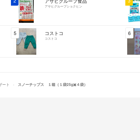
2
3
アサヒグループ食品
アサヒグループショクヒン
5
コストコ
6
コストコ
ザート
スノーチップス １箱（１袋25g✖️４袋）