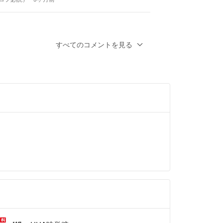
。)
が合わせて３個以上ある方の購入申請は、トラブル
に支払いされない、購入者様独自のルールをお持ち
可能でしょうか？
にも購入申請されましても承認いたしません。
すべてのコメントを見る
にもこのように記載してても購入申請、商品説明に
前
ト頂きます。
合わせ３個以上の方でコメント頂きましても対応出
場合に寄ってはコメント削除、プロフィールをお読
う事でブロック致します。
いのに、遊び半分で、購入申請される方が非常に多
らは如何なる場合でも評価までさせて頂きます。
幸いです。
値上がりする場合がございます。
購入後のキャンセル、返金は致しません