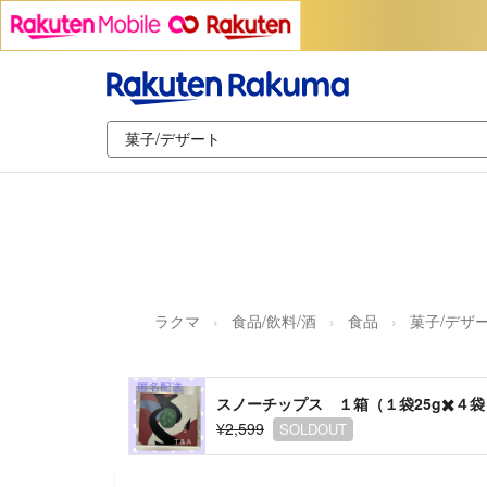
ラクマ
食品/飲料/酒
食品
菓子/デザ
スノーチップス １箱（１袋25g✖️４袋
¥2,599
SOLDOUT