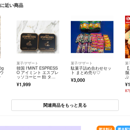
」に近い商品
菓子/デザート
菓子/デザート
菓
0g
韓国 I'MINT ESPRESS
駄菓子詰め合わせセッ
【
アウ
O アイミント エスプレ
ト まとめ売り♡
舗
子
ッソコーヒー 飴 タブ
ぶ
¥3,000
レット キシリトール即
ピ
¥1,999
¥1
購入可能
8
関連商品をもっと見る
SOLD OUT
送料込
匿名配