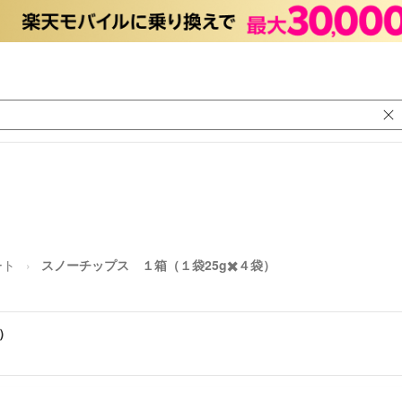
ート
スノーチップス １箱（１袋25g✖️４袋）
）