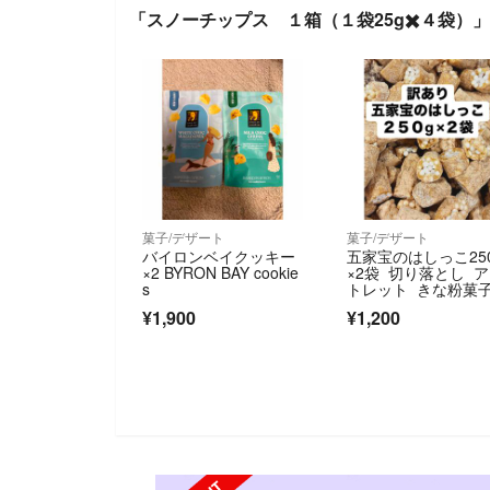
「スノーチップス １箱（１袋25g✖️４袋）
菓子/デザート
菓子/デザート
バイロンベイクッキー
五家宝のはしっこ25
×2 BYRON BAY cookie
×2袋 切り落とし 
s
トレット きな粉菓
¥1,900
¥1,200
SOLD OUT