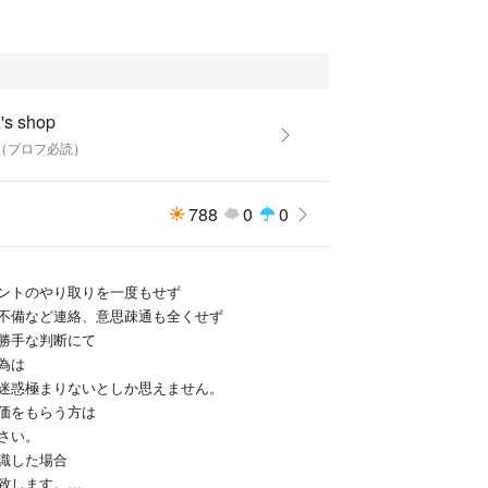
け
のご購入を
す。
's shop
 （プロフ必読）
ん。
788
0
0
ントのやり取りを一度もせず
不備など連絡、意思疎通も全くせず
勝手な判断にて
為は
迷惑極まりないとしか思えません。
価をもらう方は
さい。
識した場合
致します。