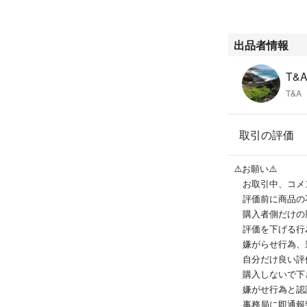
輸送中、割れ、か
ご理解頂けます方
お待ちしておりま
出品者情報
バラ売り不可
T&A
お値下げ不可
T&A
お値下げ交渉には
お答えしたしませ
取引の評価
⚠️お願い⚠️
お取引中、コメ
評価前に商品の
購入者側だけの
評価を下げる行
嫌がらせ行為、
自分だけ良い評
購入しないで下
嫌がせ行為と認
事務局に即通報