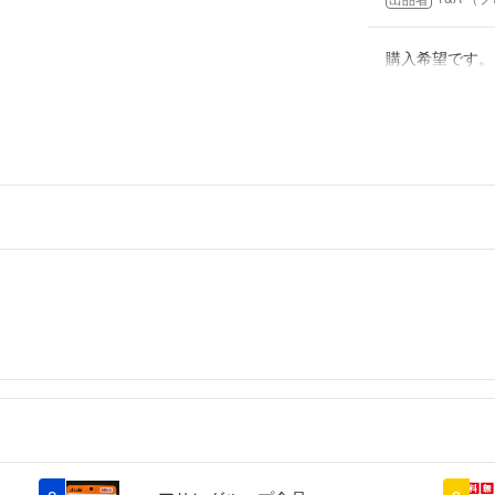
けますと幸いです
●悪い、普通評価
購入希望です。
防止、支払い期限
お値引きは対応
でトラブル回避為
尚、プロフィール
プーさん
- 5ヶ月
ない要望をコメン
悪い、普通評価が
来ない場合など、
み頂いてないと言
最近、買う気もな
いですので、こち
ご理解頂けますと
●相場にて金額が
いかなる場合でも