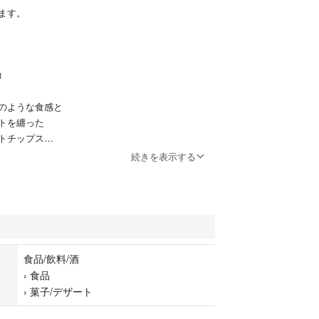
ます。
3
のような食感と
トを纏った
トチップス
続きを表示する
こだわった
菓子です。
人気商品で
買えない商品になります。
食品/飲料/酒
に
›
食品
ままお入れし
›
菓子/デザート
す。
いたりは致しかねます。