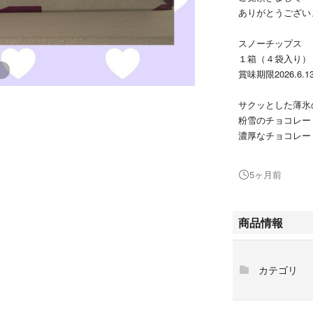
ありがとうござい
スノーチップス
１箱（４袋入り）
賞味期限2026.6.1
サクッとした薄氷
粉雪のチョコレー
濃厚なチョコレー
素材とおいしさに
5ヶ月前
北海道生まれのお
新千歳空港でも大
商品情報
１人２箱までしか
ゆうパケットの箱
カテゴリ
厚さの関係でその
発送させて頂きま
プチプチなどに巻