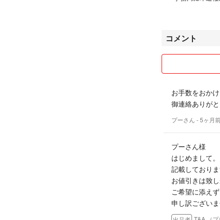
●お値引き交渉は
最安値がどうで
を決めています
コメント
あまりにもしつ
とは、取引したく
●個々にご購入頂
合、同一発送させ
●送料の関係で簡
お手数をおかけ
ございます🙇‍♀️
御連絡ありがと
●お取引経験０の
ないという非常識
プーさん
- 5ヶ月
請の承認は申し訳
す。
プーさん様
お取引経験０の方
はじめまして。
こちらがお断りし
記載しておりま
る方がおり怖い思
お値引きは致し
お断り致します。
ご希望に添えず
他国籍で日本語を
申し訳ございま
セルさせて頂く場
(商品到着後に、
T&A （
出品者