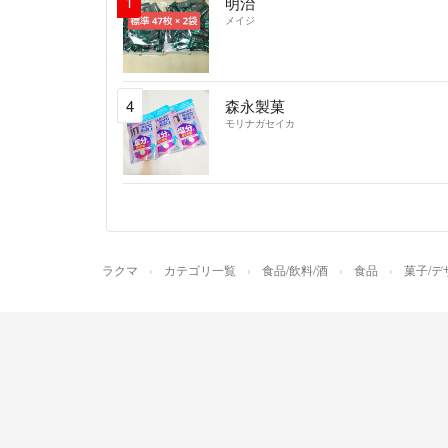
1
明治
メイジ
4
森永製菓
モリナガセイカ
ラクマ
カテゴリ一覧
食品/飲料/酒
食品
菓子/デ