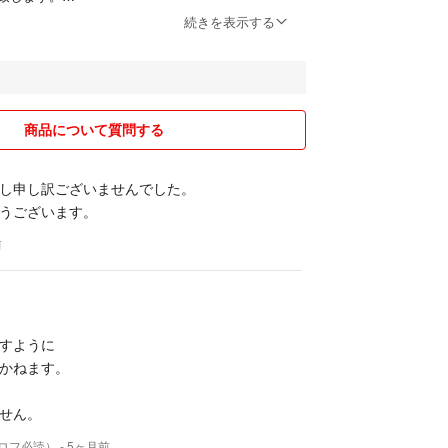
、常識の範囲内でお願い致します。
続きを表示する
あれ、私が送料、手数料を差し引いた額
。
こい値引き交渉には、お応えしません。そういう方
ありませんので、ブロックさせて頂きます。
きましても発送先が同じ場合、お申し出がない場
商品について質問する
て頂きます。
易包装での発送になる場合が
し申し訳ございませんでした。
ご理解下さい。
うございます。
方、購入申請をされるだけで購入期限内に購入頂け
な方が続きましたので、お取引経験０の方の購入申
前
ないのですが、お断り、キャンセルさせて頂きま
で、発送に際し私の発送方法にご理解頂けない方、
ているにも関わらず、しつこくメッセージを送られ
すように
いも経験致しましたのでお取引経験０方のお取引は
かねます。
余りご理解頂けない方の商品購入はお断り、キャン
せん。
合がございます。
片言の日本語でトラブルになりましたので、ご理解頂
プロフ必読）
- 5ヶ月前