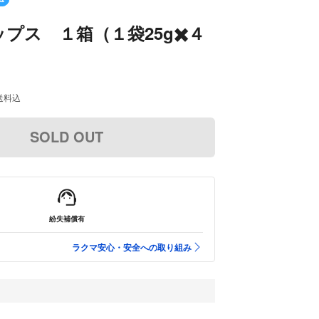
プス １箱（１袋25g✖️４
送料込
SOLD OUT
紛失補償有
ラクマ安心・安全への取り組み