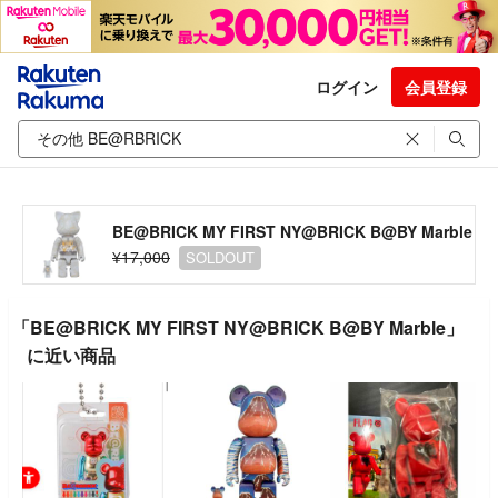
ログイン
会員登録
BE@BRICK MY FIRST NY@BRICK B@BY Marble
¥17,000
SOLDOUT
「BE@BRICK MY FIRST NY@BRICK B@BY Marble」
に近い商品