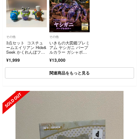
その他
その他
3点セット コスチュ
いきもの大図鑑プレミ
ームエイリアン Hide&
アム ヤシガニ パープ
Seek かくれんぼフィ
ルカラー ガシャポン
ギュア
オンライン限定品 輸
¥1,999
¥13,000
送箱伝票貼り跡無
し 沖縄 ヤドカリ 生
物 最安値
関連商品をもっと見る
SOLD OUT