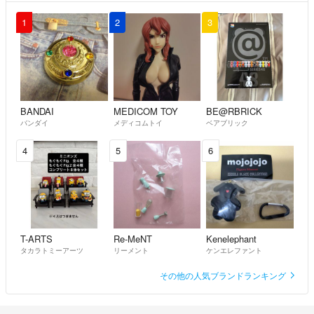
1
2
3
BANDAI
MEDICOM TOY
BE@RBRICK
バンダイ
メディコムトイ
ベアブリック
4
5
6
T-ARTS
Re-MeNT
Kenelephant
タカラトミーアーツ
リーメント
ケンエレファント
その他の人気ブランドランキング