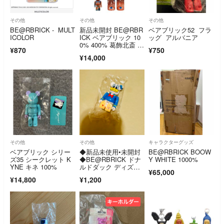
その他
その他
その他
BE@RBRICK - MULT
新品未開封 BE@RBR
ベアブリック52 フラ
ICOLOR
ICK ベアブリック 10
ッグ アルバニア
0% 400% 葛飾北斎 富
¥870
¥750
嶽三十六景色 凱風快
¥14,000
晴 すみだ北斎美術館
その他
その他
キャラクターグッズ
ベアブリック シリー
◆新品未使用•未開封
BE@RBRICK BOOW
ズ35 シークレット K
◆BE@RBRICK ドナ
Y WHITE 1000%
YNE キネ 100%
ルドダック ディズニ
¥65,000
ー フィギュア
¥14,800
¥1,200