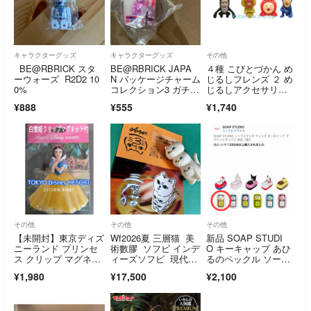
キャラクターグッズ
キャラクターグッズ
その他
BE@RBRICK スタ
BE@RBRICK JAPA
４種 こびとづかん め
ーウォーズ R2D2 10
N パッケージチャーム
じるしフレンズ ２ め
0%
コレクション3 ガチャ
じるしアクセサリ
ガチャ キーホルダ
ー フィギュア ガチャ
¥888
¥555
¥1,740
ー ガチャ key holder
ガチャ
その他
その他
その他
【未開封】東京ディズ
Wf2026夏 三層猫 美
新品 SOAP STUDI
ニーランド プリンセ
術數膠 ソフビ インデ
O キーキャップ あひ
ス クリップ マグネッ
ィーズソフビ 現代ア
るのペックル ソープ
ト付 白雪姫
ート
スタジオ
¥1,980
¥17,500
¥2,100