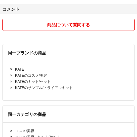
によってはポスト投函は可能です。
コメント
複数ご注文いただくような場合は値引致します。
商品について質問する
不明な点等はお気楽にコメントくださいませ。
宜しくお願い申し上げます。m(_ _)m
評価は
同一ブランドの商品
期日内に発送していても迅速ではないと言われ、ふつうの評価。受取り
がされないので催促ではなく連絡しただけなのにふつう評価。値引き額
KATE
が不満なのでしょうか。
KATEのコスメ/美容
悪い評価は値下げしなかったからだと思います。
KATEのキット/セット
ご購入者様の思考は理解できず、様々な方に心痛し納得できず不合理で
KATEのサンプル/トライアルキット
腹立たしくもあります。
小さい子供がいます、仕事してます、等の忙しさを理由に連絡ができな
いと書かれる方がおられます。それは大事な事で子供、仕事、家事等最
同一カテゴリの商品
優先で当たり前です。
しかしながら、取引上、購入されたのなら一言のご連絡は出来ないもの
コスメ/美容
でしょうか。人格を疑います。
コスメ/美容
›
キット/セット