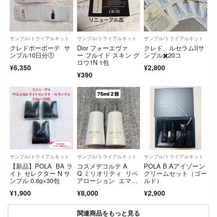
サンプル/トライアルキット
サンプル/トライアルキット
サンプル/トライアルキット
クレドポーボーテ サ
Dior フォーエヴァ
クレド、ルセラムIIサ
ンプル10日分①
ー フルイド スキン グ
ンプル✖️20コ
ロウ1N 1包
¥6,350
¥2,800
¥390
サンプル/トライアルキット
サンプル/トライアルキット
サンプル/トライアルキット
【新品】POLA BA ラ
コスメデコルテ A
POLA B.Aアイゾーン
イト セレクター N サ
Q ミリオリティ リペ
クリームセット（ゴー
ンプル 0.6g×30包
アローション エマル
ルド）
ジョン 75ml 2個
¥1,900
¥8,000
¥2,900
関連商品をもっと見る