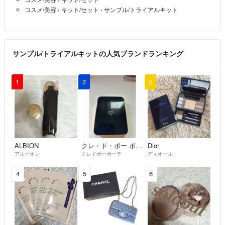
悪い評価はつけませんが、そういう方に悪評を頂いたので、取引は控え
コスメ/美容
›
キット/セット
›
サンプル/トライアルキット
たいと思うばかりです。
サンプル/トライアルキットの人気ブランドランキング
1
2
3
ALBION
クレ・ド・ポー ボーテ
Dior
アルビオン
クレドポーボーテ
ディオール
4
5
6