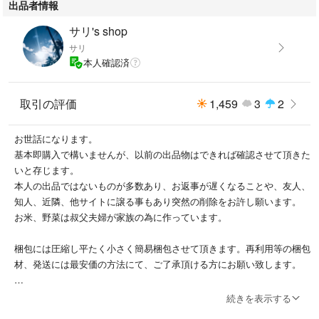
出品者情報
サリ's shop
サリ
本人確認済
取引の評価
1,459
3
2
お世話になります。
基本即購入で構いませんが、以前の出品物はできれば確認させて頂きた
いと存じます。
本人の出品ではないものが多数あり、お返事が遅くなることや、友人、
知人、近隣、他サイトに譲る事もあり突然の削除をお許し願います。
お米、野菜は叔父夫婦が家族の為に作っています。
梱包には圧縮し平たく小さく簡易梱包させて頂きます。再利用等の梱包
材、発送には最安価の方法にて、ご了承頂ける方にお願い致します。
発送方法未定等の普通郵便物等は切手を使用します。確認の為郵便局窓
続きを表示する
口から発送致します。土曜、日曜、祝日の発送は控えておりますが場合