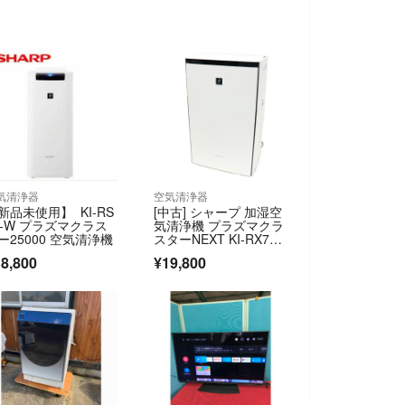
気清浄器
空気清浄器
新品未使用】 KI-RS
[中古] シャープ 加湿空
0-W プラズマクラス
気清浄機 プラズマクラ
ー25000 空気清浄機
スターNEXT KI-RX70
(空気清浄〜31畳 / 加
8,800
¥19,800
湿〜最大25畳) ki-rx70-
w ホワイト [良い(B)]