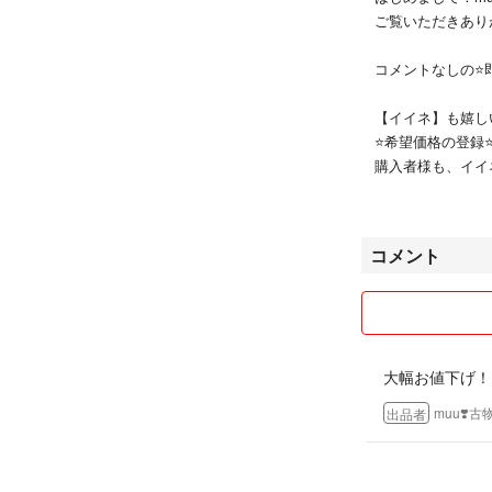
クリーニング済
ご覧いただきあり
商品については写
コメントなしの⭐
丁寧に梱包し、匿
【イイネ】も嬉し
あくまで一度人の
⭐️希望価格の登録
写真では分からな
購入者様も、イイ
お品をお求めの方
登録してこちらが
現状でのお渡しの
お値段近づけます
来ませんのでご了
察してください(⁠｡⁠ﾉ⁠ω
コメント
これからの花粉シ
⭐️コメント欄から
してくれます。帰
お値段の交渉含めお
感が違いますよ
【割引き】に関し
大幅お値下げ！
#シャープ
⭐全商品フォロー割
#SHARP
しています！購入
muu❣️
出品者
#空気清浄機
ると、その場で1
#加湿空気清浄機
さい！
#プラズマクラス