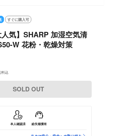
OUT
送
すぐに購入可
人気】SHARP 加湿空気清
GS50-W 花粉・乾燥対策
送料込
SOLD OUT
本人確認済
紛失補償有