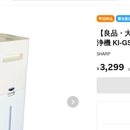
SOLD 
送料込
匿名配
【良品・大
浄機 KI-
SHARP
3,299
¥