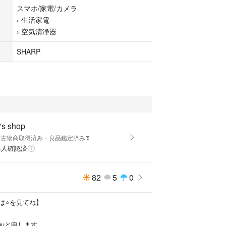
スマホ/家電/カメラ
›
生活家電
›
空気清浄器
送風、各種ボタン操作、ルーバー可動など）
SHARP
は使用感（変色等）があります。写真をご確認の
新しいフィルターへの交換をお願いします。
レ傷はありますが、まだまだ現役で活躍できるコン
。
ご確認ください）
ルに「ユニットお手入れ/交換」のランプが点灯して
's shop
プラズマクラスター機能を使用される場合は、別途
u❣️古物商取得済み・良品鑑定済み❣
ご購入者様にてご用意ください。
本人確認済
お安く出品しております。
・送風などの基本動作は確認済みで、問題なくお使
82
5
0
。
ご確認ください。
は⭐を見てね】
uuと申します。