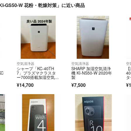
I-GS50-W 花粉・乾燥対策」に近い商品
空気清浄器
空気清浄器
空
シャープ「KC-40TH
SHARP 加湿空気清浄
【
KC
7」プラズマクラスタ
機 KI-NS50-W 2020年
4
ー7000搭載加湿空気清
製
タ
浄機
¥14,700
¥7,500
¥1