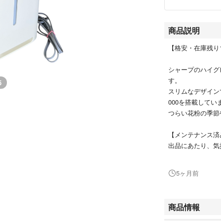
商品説明
【格安・在庫残り
シャープのハイグレ
す。
5
スリムなデザイン
000を搭載してい
つらい花粉の季節
【メンテナンス
出品にあたり、気
にお手入れしま
・加湿フィルター
5ヶ月前
・水タンク：内部
・集じん、脱臭フ
・本体外装：除菌
商品情報
・中古品のため、