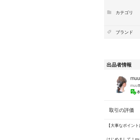
す。
カテゴリ
【状態】
・2017年製。
・動作確認済み（
ブランド
・フィルター類に
上、気になる方は
・外装に細かなス
ディションです
出品者情報
■注意事項（必ず
・現在、操作パネ
muu
います。引き続き
mu
交換用ユニットを
その分、相場より
※空気清浄・加湿
取引の評価
いいただけます
状態はお写真にて
【大事なポイント
動作確認済み
はじめまして！m