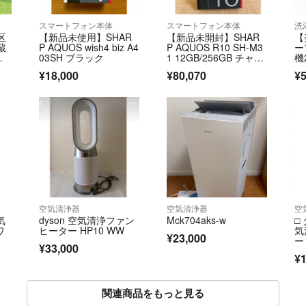
スマートフォン本体
スマートフォン本体
洗
区
【新品未使用】SHAR
【新品未開封】SHAR
【
蔵
P AQUOS wish4 biz A4
P AQUOS R10 SH-M3
ー
開
03SH ブラック
1 12GB/256GB チャコ
機
ールブラック
S
¥18,000
¥80,070
¥5
空気清浄器
空気清浄器
空
気
dyson 空気清浄ファン
Mck704aks-w
□
ワ
ヒーター HP10 WW
気
¥23,000
ー
¥33,000
ト
¥1
ン
関連商品をもっと見る