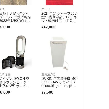
濯機
テレビ
美品】SHARP/シャ
2021年製 シャープ50V
プ/ドラム式洗濯乾燥
型4K内蔵液晶テレビ ネ
2022年製ES-W114-
ット動画対応 4T-C50
R
CN1
5,000
¥47,000
気清浄器
空気清浄器
 ダイソン DYSON 空
DAIKIN 空気清浄機 MC
清浄ファンヒータ
K55XKS-W ホワイト 2
 HP07 WS ホワイ
020年製 リモコン付
 シルバー ホットア
属 動作確認済 【中
8,600
¥7,600
ドクール 2300-4727
古】 42605R48