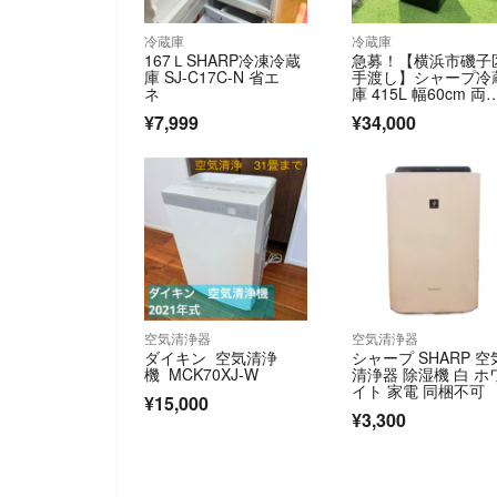
冷蔵庫
冷蔵庫
167ＬSHARP冷凍冷蔵
急募！【横浜市磯子
庫 SJ-C17C-N 省エ
手渡し】シャープ冷
ネ
庫 415L 幅60cm 両
き自動製氷
¥7,999
¥34,000
空気清浄器
空気清浄器
ダイキン 空気清浄
シャープ SHARP 空
機 MCK70XJ-W
清浄器 除湿機 白 ホ
イト 家電 同梱不可
¥15,000
¥3,300