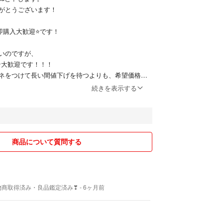
み
がとうございます！
真に載っているものが全てとなります。
即購入大歓迎⭐です！
名にて配送予定です。
いのですが、
手に渡ったものになります。
⭐️大歓迎です！！！
い汚れ、スレ傷等がある場合がございます。完璧な
ネをつけて長い間値下げを待つよりも、希望価格を
は御遠慮くださいませ。
対応可能な場合はこちらもすぐに値下げ、もしくは
続きを表示する
為、引渡し後の不具合などクレームは一切お受け出
ので、お互いWINWINだと思います！※無理は場合は
承ください。
⁠＼⁠｡⁠)
ーズン、外から持ち込んだ花粉もしっかりキャッチ
の値段交渉⭐️もぜひぜひ！
宅時の鼻ムズムズ対策に、お部屋に一台あると安心
買い物を楽しみましょ(*^^*)
商品について質問する
！
ては、
りとして100円割引き⭐
する前にコメント欄でフォローした事を伝えて頂け
古物商取得済み・良品鑑定済み❣
- 6ヶ月前
00円割り引きさせて頂きますので、ぜひお伝えくだ
ター