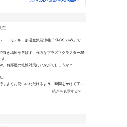
ラクマ安心・安全への取り組み
1点】
ードモデル、加湿空気清浄機「KI-GS50-W」で
で置き場所を選ばず、強力なプラズマクラスター25
ます。
や、お部屋の乾燥対策にいかがでしょうか？
済み】
持ちよくお使いいただけるよう、時間をかけて丁寧
した！
続きを表示する
、トレー：クエン酸にて浸け置き洗浄済み
洗浄済み
ィルター：掃除機にて清掃済み
シートで拭き上げ済み
使用に伴う小傷やプラスチック特有の変色がありま