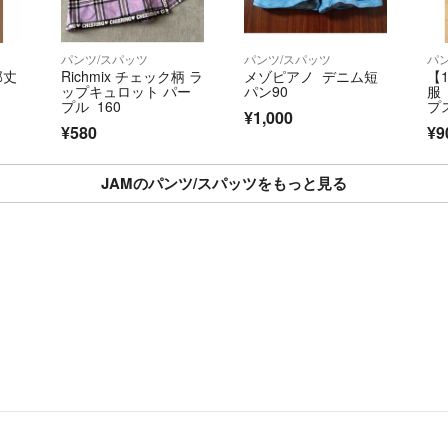
無理な値下げ交渉✖
大幅な値下げ交渉✖
パンツ/スパッツ
パンツ/スパッツ
パ
購入後の発送の催促
0部丈
Richmix チェック柄 ラ
メゾピアノ デニム短
【
即購入⭕️
ップキュロット パー
パン90
服 
無言取引⭕️
プル 160
プ
¥1,000
ス
○取引メッセージ
¥580
¥9
基本的にない場合
そのまま進めてい
JAMのパンツ/スパッツをもっと見る
宜しくお願い致しま