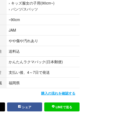
›
キッズ服女の子用(90cm~)
›
パンツ/スパッツ
~90cm
JAM
やや傷や汚れあり
担
送料込
かんたんラクマパック(日本郵便)
安
支払い後、4～7日で発送
域
福岡県
購入の流れを確認する
シェア
LINEで送る