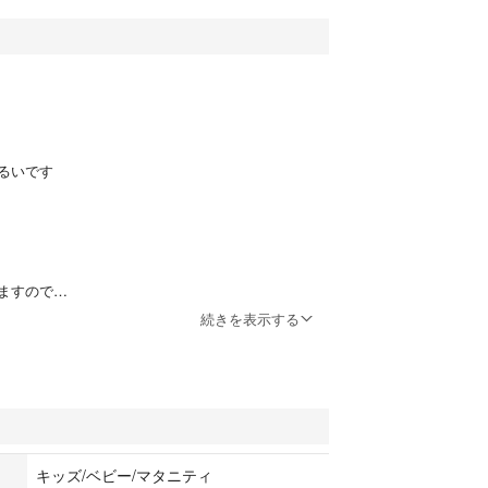
るいです
ますので
慮ください
続きを表示する
キッズ/ベビー/マタニティ
さいませ