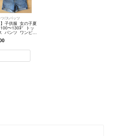
️
️
ンツ/スパッツ
✖️
1】子供服 女の子夏
100〜130㌢ トッ
ス パンツ ワンピー
 デニム
ありましたら、お返事します😊
00
は、何もない限り
きます
す(●´ー｀●)