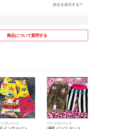
ます…
続きを表示する
る訳ではありません。
ないでください。
商品について質問する
てます、
消えます
で
ます。
いる物は
ないため、
助かります
ンツ/スパッツ
パンツ/スパッツ
たりしてる物もあります。
AM インナーパン
JAM パンツ セット