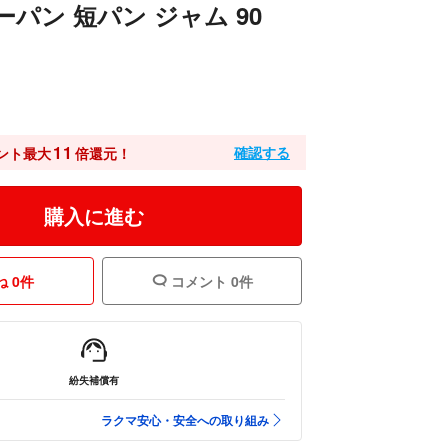
ーパン 短パン ジャム 90
11
確認する
ント最大
倍還元！
購入に進む
 0件
コメント 0件
紛失補償有
ラクマ安心・安全への取り組み