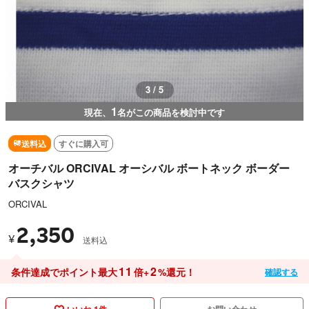
3 / 5
1
現在、
名がこの商品を検討中です
送料込
すぐに購入可
オーチバル ORCIVAL オーシバル ボートネック ボーダー
バスクシャツ
ORCIVAL
2,350
¥
送料込
11
2
条件達成でポイント最大
倍+
%還元！
確認する
いいね 1件
お問い合わせ