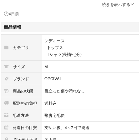
【状態ランク】A
続きを表示する
【状態】ごくわずかに前身頃中央裾付近に約5mm程度の薄いシミ汚れがあ
4日前
りますが、使用感が少なく、状態の良い商品です。 ※あくまでも中古品
ですので掲載写真や記載内容をご確認いただき、ご理解の上ご購入くださ
商品情報
い。
【付属品】なし
レディース
【備考】※こちらの商品は実店舗で保管しておりませんので、店頭でご覧
カテゴリ
›
トップス
いただくことができません。また、ご質問をいただいた際、返答にお時間
›
Tシャツ(長袖/七分)
をいただきますがあらかじめご了承ください。
サイズ
M
商品のお問い合わせの回答を休止しております。＊各商品ページの商品詳
細等をご確認の上ご購入ください。
ブランド
ORCIVAL
商品の状態
目立った傷や汚れなし
★本商品は一点物です
他サイトや店舗にて販売している商品です。多少のお時間差にて欠品にな
配送料の負担
送料込
ることもございます。予めご了承頂ますようお願い致します。
配送方法
飛脚宅配便
こちらの商品はラクマ公式パートナーのベクトルによって出品されていま
す。
発送日の目安
支払い後、4～7日で発送
発送元の地域
岡山県