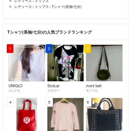
レディース
›
トップス
レディース
›
トップス
›
Tシャツ(長袖/七分)
Tシャツ(長袖/七分)の人気ブランドランキング
1
2
3
UNIQLO
ScoLar
mont bell
ユニクロ
スカラー
モンベル
4
5
6