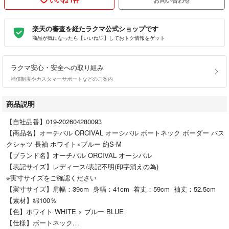
楽天の審査を経たラクマ公式ショップです
商品が気になったら【いいね♡】しておトク情報をゲット
ラクマ安心・安全への取り組み
補償制度やカスタマーサポートなどのご案内
商品説明
【自社品番】019-202604280093
【商品名】オーチバル ORCIVAL オーシバル ボートネック ボーダー バス
クシャツ 長袖 ホワイト×ブルー 約S-M
【ブランド名】オーチバル ORCIVAL オーシバル
【表記サイズ】レディース/表記不明(印字消えの為)
※実寸サイズをご確認ください
【実寸サイズ】肩幅：39cm 身幅：41cm 着丈：59cm 袖丈：52.5cm
【素材】綿100％
【色】ホワイト WHITE × ブルー BLUE
【仕様】ボートネック