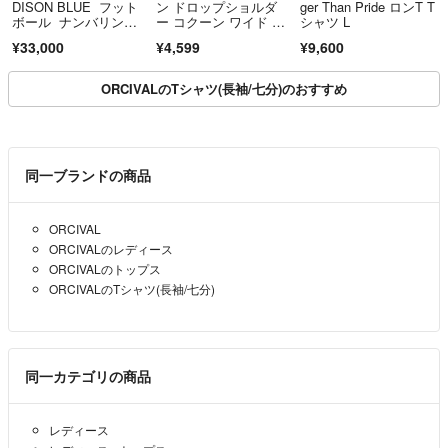
DISON BLUE フット
ン ドロップショルダ
ger Than Pride ロンT T
ボール ナンバリン
ー コクーン ワイド カ
シャツ L
グ Tシャツ カットソ
ットソー Tシャツ FRE
¥33,000
¥4,599
¥9,600
ー
E ブラック 黒 ゆった
り
ORCIVALのTシャツ(長袖/七分)のおすすめ
同一ブランドの商品
ORCIVAL
ORCIVALのレディース
ORCIVALのトップス
ORCIVALのTシャツ(長袖/七分)
同一カテゴリの商品
レディース