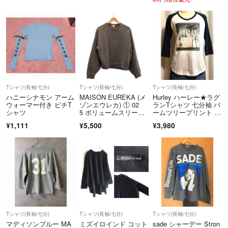
Tシャツ(長袖/七分)
Tシャツ(長袖/七分)
Tシャツ(長袖/七分)
ハニーシナモン アーム
MAISON EUREKA (メ
Hurley ハーレー★ラグ
ウォーマー付き ピチT
ゾンエウレカ) ① 02
ランTシャツ 七分袖 パ
シャツ
5 ボリュームスリーブ
ームツリープリント 綿
スウェット レディー
100% モノトーン M
¥1,111
¥5,500
¥3,980
ス ブラウン FREE
Tシャツ(長袖/七分)
Tシャツ(長袖/七分)
Tシャツ(長袖/七分)
マディソンブルー MA
ミズイロインド コット
sade シャーデー Stron