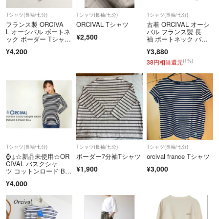
Tシャツ(長袖/七分)
Tシャツ(長袖/七分)
Tシャツ(長袖/七分)
商品到着から5日以内にご連絡、返品受付後5日以内に当店に商品をご
フランス製 ORCIVA
ORCIVAL Tシャツ
古着 ORCIVAL オーシ
L オーシバル ボートネ
バル フランス製 長
返送ください。期限を過ぎた場合、初期不良等の場合でも対応いたしか
¥2,500
ック ボーダー Tシャ
袖 ボートネック バス
ねます。 必ず商品を受け取られた際に状態の確認をお願いいたしま
ツ ロンT
クシャツ 2 ネイビ
¥4,200
¥3,880
す。
ー ロンT レディース
(1%)
38円相当還元
クリーニングやアフターサービス代等の商品代金以上のご請求、不良品
の場合の一部返金での対応などはお受けできません。
Cランク以下の商品については、いかなる理由でもご返品をお断りさせ
ていただいております。
当アカウントはラクマ公式パートナーです。
◆特商法：
https://fril.jp/ts/official/law/vtr/
◆返品特約：
https://fril.jp/ts/official/law/vtr/#return_policy
Tシャツ(長袖/七分)
Tシャツ(長袖/七分)
Tシャツ(長袖/七分)
◆適格請求書発行事業者登録番号：T4260002013524
⌚↓☆新品未使用☆OR
ボーダー7分袖Tシャツ
orcival france Tシャツ
CIVAL バスクシャ
¥1,900
¥3,000
ツ コットンロード B21
1
¥4,000