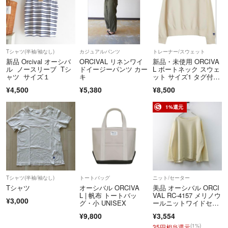
Tシャツ(半袖/袖なし)
カジュアルパンツ
トレーナー/スウェット
新品 Orcival オーシバ
ORCIVAL リネンワイ
新品・未使用 ORCIVA
ル ノースリーブ Tシ
ドイージーパンツ カー
L ボートネック スウェ
ャツ サイズ１
キ
ット サイズ1 タグ付
き ECRU
¥4,500
¥5,380
¥8,500
1%還元
Tシャツ(半袖/袖なし)
トートバッグ
ニット/セーター
Tシャツ
オーシバル ORCIVA
美品 オーシバル ORCI
L | 帆布 トートバッ
VAL RC-4157 メリノウ
¥3,000
グ・小 UNISEX
ールニットワイドセー
ター F＼アイボリー プ
¥9,800
¥3,554
ルオーバー オーチバル
【2400015047331】
(1%)
35円相当還元