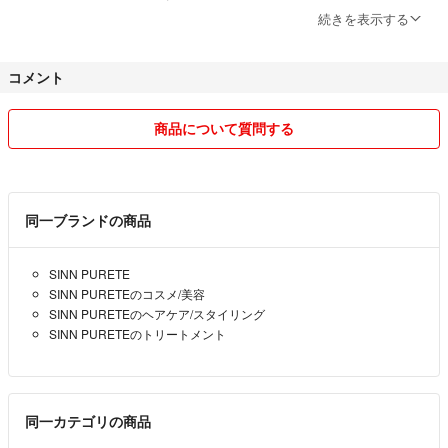
⑥出品に無いもの、出品した事の無いものにおいてのご質問もご遠慮下
続きを表示する
さいませ。仕事の片手間少しでも負担軽減の為ひと通りご理解下さいま
せm(_ _)m
コメント
★基本的には毎日発送、発送のタイミング時間は日によって異なりま
す。お休みの際はご連絡致します。
★ご購入については、コメント制ではない為購入希望等の事前コメント
商品について質問する
の返信は控えさせて頂きますm(_ _)m
★発送手続きは基本毎日13時〜16時頃(仕事の都合により多少前後アリ)
急遽休みとなる場合あり、必ず発送予定日をご案内いたします。
★発送は全て送料無料 日本郵便（ゆうパケットプラス、ゆうパック、
同一ブランドの商品
ゆうパケットポスト、ゆうパケットミニ） 、ヤマト運輸（宅急便、宅
急便コンパクト、ネコポス）
SINN PURETE
★国内正規品・新品のお取扱い
SINN PURETEのコスメ/美容
★知識豊富な日本人が安心販売
SINN PURETEのヘアケア/スタイリング
★ 発送については、匿名配送、送料無料、
SINN PURETEのトリートメント
発送場所は関東圏内。
★商品の保管は物置がわりに借りてる賃貸アパートにて保管。自宅では
ない為、生活臭、ペット、喫煙等気にられる方も安心頂けます。
★配送は、購入頂いた1～3日以内の発送(土日祝日は除く場合あり)
同一カテゴリの商品
万が一こちらの都合で発送が遅れる際には、必ずご連絡致します。