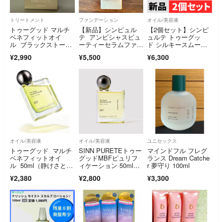
トリートメント
ファンデーション
オイル/美容液
トゥーグッド マルチ
【新品】シンピュル
【2個セット】シンピ
ベネフィットオイ
テ アンビシャスビュ
ュルテ トゥーグッ
ル ブラックストーン
ーティーセラムファン
ド シルキースムース
50ml
デーション00
オイル 新品未使用
¥2,990
¥5,500
¥6,300
オイル/美容液
オイル/美容液
ユニセックス
トゥーグッド マルチ
SINN PURETEトゥー
マインドフル フレグ
ベネフィットオイ
グッドMBFピュリフ
ランス Dream Catche
ル 50ml（静けさとエ
ィケーション 50mlオ
r 夢守り 100ml
ナジー）
イル
¥2,380
¥2,800
¥3,300