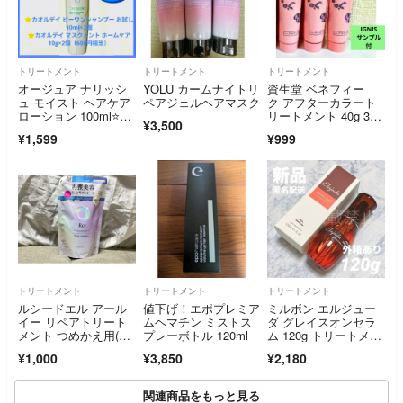
トリートメント
トリートメント
トリートメント
オージュア ナリッシ
YOLU カームナイトリ
資生堂 ベネフィー
ュ モイスト ヘアケア
ペアジェルヘアマスク
ク アフターカラート
ローション 100ml⭐️お
リートメント 40g 3本
¥3,500
まけ付
セット⭐️IGNISサンプ
¥1,599
¥999
ル付
トリートメント
トリートメント
トリートメント
ルシードエル アール
値下げ！エポプレミア
ミルボン エルジュー
イー リペアトリート
ムヘマチン ミストス
ダ グレイスオンセラ
メント つめかえ用(30
プレーボトル 120ml
ム 120g トリートメン
0g)
ト 新品
¥1,000
¥3,850
¥2,180
関連商品をもっと見る