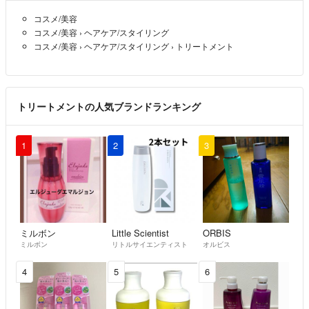
★発送後の発送日の依頼等はお客様においてご対応お願い致します。
コスメ/美容
★発送後、商品到着後⇨
コスメ/美容
›
ヘアケア/スタイリング
申し訳ございませんが返品、交換等は一切お受けしてません。
コスメ/美容
›
ヘアケア/スタイリング
›
トリートメント
★発送済の商品の破損等は一切責任を負いかねますのでご了承下さい。
その分しっかり梱包は行います。箱でお送り致します。
（商品発送時は新品状態で御座います。多くは配送、配達時の事故で御
座います。破損に関しては、各社配達配送業者にて保険が掛けられてお
トリートメントの人気ブランドランキング
り、各業者様にご連絡、破損商品を保管し、ご対応お願い致します。）
1
2
3
ミルボン
Little Scientist
ORBIS
ミルボン
リトルサイエンティスト
オルビス
4
5
6