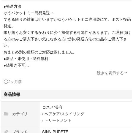
●発送方法
ゆうパケットミニ簡易発送→
できる限りの対策は行いますがゆうパケットミニ専用袋にて、ポスト投函
発送。
限り無くお安くするかわりに少々損傷する可能性があります。ご理解頂け
る方のみご購入下さい気になさる方は別の発送方法の出品をご購入下さ
い。
おまとめ別の種類のご対応は致しません。
●新品・未使用・送料無料
●値引き不可
●購入5月
続きを表示する
●匿名配送
2ヶ月前
● 商品名:
Purification of Mind（心の浄化）
商品情報
（ピュリフィケーションオブマイン）
●内容量:200ml 詰め替えリフィル
コスメ/美容
●メーカー:
カテゴリ
›
ヘアケア/スタイリング
株式会社JIMOS（SINN PURETE / シン ピュルテ）
›
トリートメント
●生産国:
日本製
ブランド
SINN PURETE