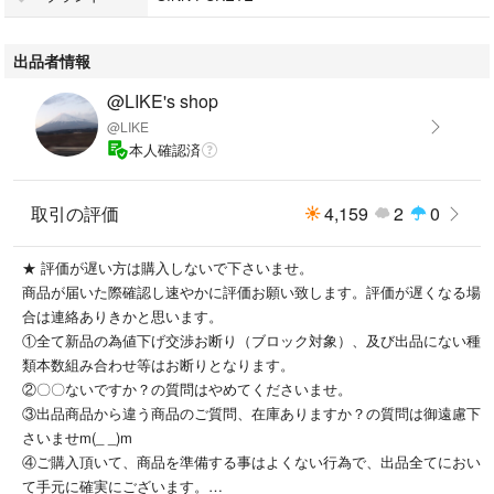
●13時前後発送手続き、都合により多少前後あり。
出品者情報
(土日祝日は休む場合あり)
●ご注文時、配送が遅れる場合、配送時⇨
@LIKE's shop
発送予定日のご連絡、発送のご連絡等基本的に24時間以内のご返信(土日
@LIKE
祝日の場合はご返信は遅れる場合あり)
本人確認済
#SINNPURETE
#シンピュルテ
取引の評価
4,159
2
0
#マルチベネフィットオイル
#トゥーグッド
★ 評価が遅い方は購入しないで下さいませ。
商品が届いた際確認し速やかに評価お願い致します。評価が遅くなる場
合は連絡ありきかと思います。
①全て新品の為値下げ交渉お断り（ブロック対象）、及び出品にない種
類本数組み合わせ等はお断りとなります。
②〇〇ないですか？の質問はやめてくださいませ。
③出品商品から違う商品のご質問、在庫ありますか？の質問は御遠慮下
さいませm(_ _)m
④ご購入頂いて、商品を準備する事はよくない行為で、出品全てにおい
て手元に確実にございます。