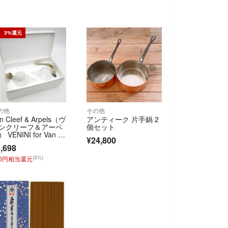
3%還元
の他
その他
n Cleef & Arpels（ヴ
アンティーク 片手鍋 2
ンクリーフ＆アーペ
個セット
 VENINI for Van Cl
¥24,800
f & Arpels ガラス オ
,698
ナメント クリア リ
ン付き インテリア 2
(3%)
90円相当還元
セット【中古】