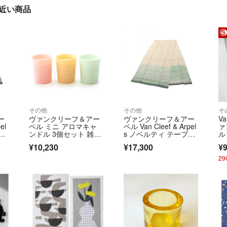
」に近い商品
その他
その他
そ
ー
ヴァンクリーフ＆アー
ヴァンクリーフ＆アー
Va
el
ペル ミニ アロマキャ
ペル Van Cleef & Arpel
ァ
ル
ンドル 3個セット 雑
s ノベルティ テーブル
ル）
貨 マルチカラー【中
ランナー アクセサリ
ee
¥10,230
¥17,300
¥9
ン
古】
ー ファブリック メン
ー
ボ
ズ レディース アイボ
ボ
2
リー系 / グリーン
点
系 【中古】