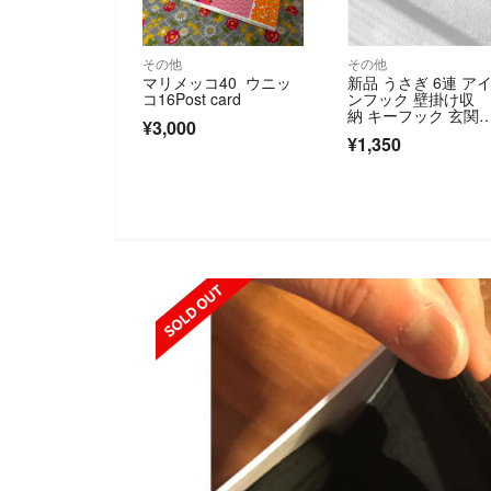
その他
その他
マリメッコ40 ウニッ
新品 うさぎ 6連 ア
コ16Post card
ンフック 壁掛け収
納 キーフック 玄関
¥3,000
納 鍵掛け 小物収納 
¥1,350
ンテリア雑貨 ラビッ
ト ウォールフック
SOLD OUT