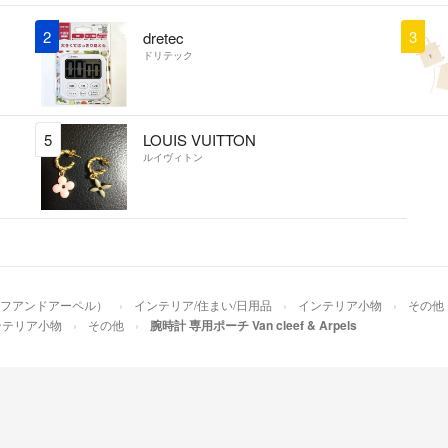
2
3
dretec
ドリテック
5
LOUIS VUITTON
ルイヴィトン
ンクリーフアンドアーペル）
インテリア/住まい/日用品
インテリア小物
その他
ンテリア小物
その他
腕時計 専用ポーチ Van cleef & Arpels