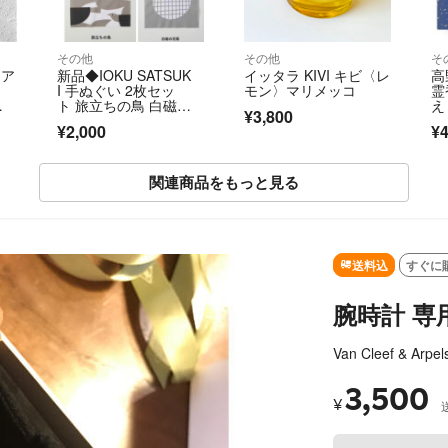
その他
その他
そ
イア
新品◆IOKU SATSUK
イッタラ KIVI キビ〈レ
高
I 手ぬぐい 2枚セッ
モン〉マリメッコ
霊
収
ト 旅立ちの鳥 白磁の
え
¥3,800
イ
花瓶
り
¥2,000
¥4
さ
庫
関連商品をもっと見る
SOLD OUT
送料込
すぐに
腕時計 専用ポ
Van Cleef & Arpel
3,500
¥