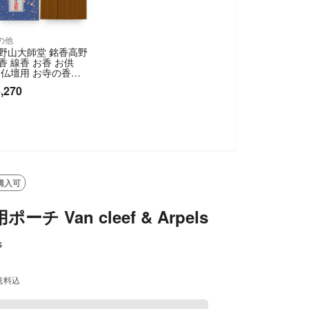
の他
野山大師堂 銘香高野
香 線香 お香 お供
 仏壇用 お寺の香
 大箱 約350本入 長
,270
13.5cm 日本製 【在
処分】
購入可
ーチ Van cleef & Arpels
s
送料込