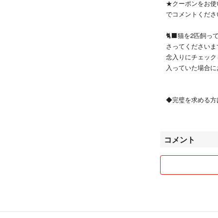
★クーポンをお使
でコメントくださ
🐈‍⬛猫を2匹
さってくださいま
念入りにチェック
入っていた場合に
◆完璧を求める方
☆クリスチャンで
◆丁寧な言葉遣い
コメント
⭕️他サイトにも
⭕️お取り置きも
い！
◾︎本人、家族共