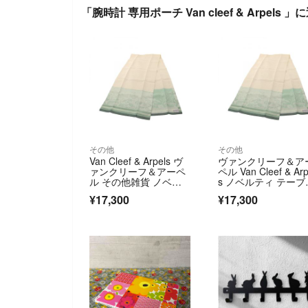
「腕時計 専用ポーチ Van cleef & Arpels 
その他
その他
Van Cleef & Arpels ヴ
ヴァンクリーフ＆ア
ァンクリーフ＆アーペ
ペル Van Cleef & Arp
ル その他雑貨 ノベル
s ノベルティ テーブ
ティ テーブルランナー
ランナー アクセサリ
¥17,300
¥17,300
ー ファブリック メ
ズ レディース アイ
リー系 / グリーン
系 【中古】