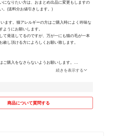
いになりたい方は、おまとめ出品に変更もしますの
い。(送料分お値引きします。)
飼っています。猫アレルギーの方はご購入時によく吟味な
すようにお願いします。
して発送してるのですが、万が一にも猫の毛が一本
お赦し頂ける方によろしくお願い致します。
はご購入をなさらないようお願いします。
続きを表示する
す☆
でのやり取りを心がけております😊💕
出品しておりますので、突然の削除もございます。
商品について質問する
致しますので、ご購入を希望される方はご一報くださ
に喫煙者ではございません。