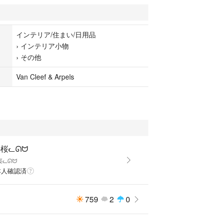
インテリア/住まい/日用品
›
インテリア小物
›
その他
Van Cleef & Arpels
桜ᓚᘏᗢ
桜ᓚᘏᗢ
本人確認済
759
2
0