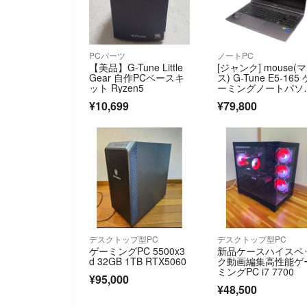
PCパーツ
ノートPC
​【美品】G-Tune Little
[ジャンク] mouse(
Gear 自作PCベースキ
ス) G-Tune E5-165 
ット Ryzen5
ーミングノートパソ
ン 2208E5-165-ADL
¥10,699
¥79,800
W11 2208e5-165-ad
bw11 [難あり(D)]
デスクトップ型PC
デスクトップ型PC
ゲーミングPC 5500x3
新品ケースハイスペ
d 32GB 1TB RTX5060
ク動画編集高性能ゲ
ミングPC i7 7700
¥95,000
¥48,500