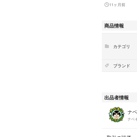
＜HDD＞
11ヶ月前
新品SSD 2.5イン
＜光学ドライブ
商品情報
DVDマルチ
Blu-ray＋DVD
カテゴリ
＜ビデオカード
CPU内蔵(Intel(R) 
ブランド
＜モニター出力
アナログVGA（D-
Display Port
＜LAN＞
出品者情報
有線LAN
ナ
＜USB3.0＞
ナベ
4ポート
＜OS＞