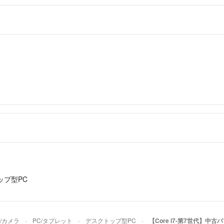
【領収書】
公式ショップです
＝＝＝＝＝＝＝＝
お気軽にお問合せ
こちらのアカウン
【配送について
キンファクトリー
当店はラクマ公式
▼特商法
配送方法は通常宅
https://fril.jp/ts/
匿名でのお取引は
▼返品特約
予めご了承くださ
https://fril.jp/ts/
ップ型PC
/カメラ
PC/タブレット
デスクトップ型PC
【Core i7-第7世代】中古