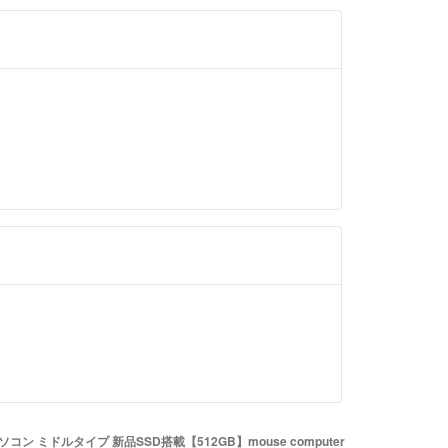
ので、領収書のご対応いたします！
＝＝＝＝＝＝
ください。
トはラクマ公式パートナーの株式会社渡邉金属(ナベ
】
)によって運営されています。
ショップです。
配便にて発送しますので、
official/law/a014/
できません。
い。
official/law/a014/#return_policy
パソコン ミドルタイプ 新品SSD搭載【512GB】mouse computer