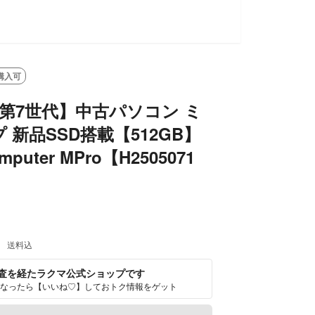
SOLD OUT
購入可
i7-第7世代】中古パソコン ミ
 新品SSD搭載【512GB】
mputer MPro【H2505071
送料込
査を経たラクマ公式ショップです
なったら【いいね♡】しておトク情報をゲット