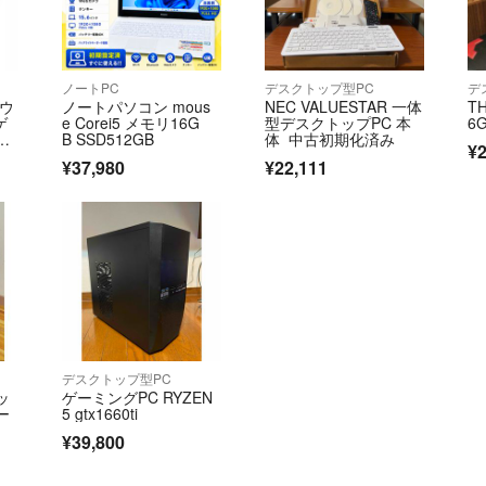
ノートPC
デスクトップ型PC
デ
マウ
ノートパソコン mous
NEC VALUESTAR 一体
TH
ゲ
e Corei5 メモリ16G
型デスクトップPC 本
6
コ
B SSD512GB
体 中古初期化済み
¥2
AB
¥37,980
¥22,111
la
デスクトップ型PC
ッ
ゲーミングPC RYZEN
ー
5 gtx1660ti
¥39,800