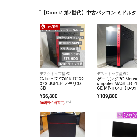
「【Core i7-第7世代】中古パソコン ミドルタイプ
1%還元
デスクトップ型PC
デスクトップ型PC
G-tune i7 9700K RTX2
ゲーミングPC Mous
070 SUPER メモリ32
omputer MASTER P
GB
CE MP-i1640【i9-99
K/RTX2080Ti/メモリ
¥66,800
¥109,800
GB/HDD3TB+SSD5
GB+SSD512GB】
(1%)
668円相当還元
クトップパソコン/gd
61090（491277）