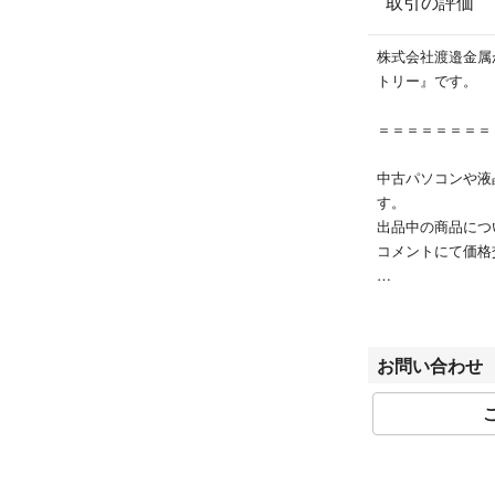
取引の評価
Windows 11 Pro 6
株式会社渡邉金属
＜特記事項＞
トリー』です。
中古品の為、外装
カリ・擦れ・色焼
＝＝＝＝＝＝＝＝
の擦れ・剥がれな
用いただけます
中古パソコンや液
複数在庫品の為、
す。
・ゴム足が無い場
出品中の商品につ
・細かなキズなど
コメントにて価格
【保証について
土日祝は休業日と
こちらの商品は、
休業日期間中にご
お届けは通常宅配
は、翌営業日より
※沖縄・離島の方
お問い合わせ
ご購入いただいた
場合がございます
ご理解のほどよろ
【外観について
お問い合わせご相
使用に伴うシール
※長期休暇や臨時
予めご了承くだ
drumchiper@yahoo