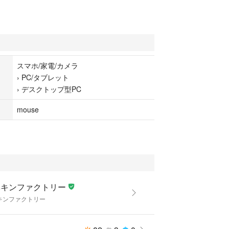
チ512GB
＞
スーパーマルチ
スマホ/家電/カメラ
›
PC/タブレット
＞
›
デスクトップ型PC
HD Graphics 630)
mouse
＞
Sub15ピン）
ベキンファクトリー
キンファクトリー