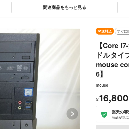
関連商品をもっと見る
T
送料込
すぐに
【Core 
ドルタイプ
mouse co
6】
mouse
16,800
¥
楽天の審
商品が気に