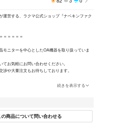
82
3
0
4bit
が運営する、ラクマ公式ショップ『ナベキンファク
のすり傷・当て傷・塗装の剥がれ、キーボードのテ
け、液晶画面の小さなキズ・輝点・白モヤ、シール
＝＝＝＝＝＝
どがありますが、気になさらなければ問題なくご使
。
晶モニターを中心としたOA機器を取り扱っていま
同等品をお送りしますが、
合があります。
いてお気軽にお問い合わせください。
が写真と異なる場合があります。
交渉や大量注文もお待ちしております。
】
なっております。
続きを表示する
到着後1週間の保証がございます。
購入いただいた場合や、お問い合わせなどに関して
便を利用します。
順次行ってまいります。
は場合によっては船便となり予定配送日より遅れる
お客様には大変ご迷惑をおかけいたしますが、何卒
。ご了承願います。
しくお願いいたします。
この商品について問い合わせる
】
談は下記アドレスへメールをお願いします。
跡や細かな傷など、ある場合がございます。
休業を除き原則5営業日以内には返信いたします。
さい。
.co.jp