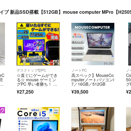
 新品SSD搭載【512GB】mouse computer MPro【H25
デスクトップ型PC
ノートPC
ノ
eC
☆直ぐにゲームができ
高スペック】MouseCo
Co
IE
る☆ mouse ゲーミン
mputerノートパソコンi
5
00
グPC 早い者勝ち！ 爆
7／16GB／512GB
グ
64
速SSD
¥27,250
¥39,500
¥2
12
デス
-2