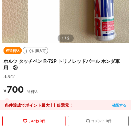
1 / 2
送料込
すぐに購入可
ホルツ タッチペン R-72P トリノレッドパール ホンダ車
用 ③
ホルツ
700
¥
送料込
11
条件達成でポイント最大
倍還元！
確認する
いいね 0件
コメント 0件