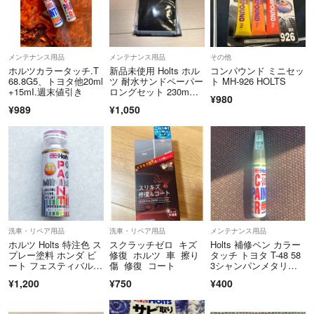
メンテナンス用品
メンテナンス用品
その他
ホルツカラータッチ.T
新品未使用 Holts ホル
コンパウンド ミニセッ
68.8G5、トヨタ他20ml
ツ 耐水サンドペーパー
ト MH-926 HOLTS
+15mI.週末値引き
ロングセット 230m
¥980
m 6枚
¥989
¥1,050
洗車・リペア用品
洗車・リペア用品
メンテナンス用品
ホルツ Holts 特注色 ス
スクラッチゼロ キズ
Holts 補修ペン カラー
プレー塗料 ホンダ ビ
修復 ホルツ 車 擦り
タッチ トヨタ T-48 58
ート フェスティバルレ
傷 修復 コート
3シャンパンメタリッ
ッド
ク
¥1,200
¥750
¥400