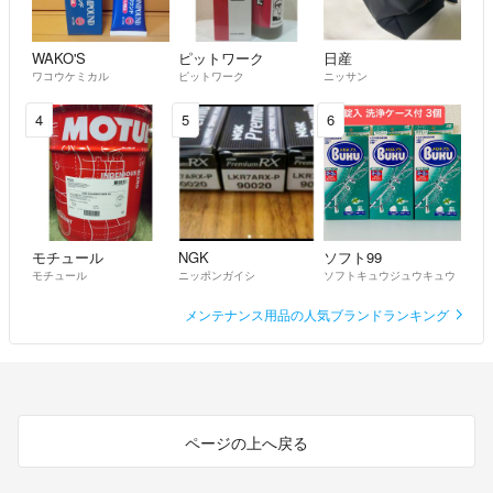
WAKO'S
ピットワーク
日産
ワコウケミカル
ピットワーク
ニッサン
4
5
6
モチュール
NGK
ソフト99
モチュール
ニッポンガイシ
ソフトキュウジュウキュウ
メンテナンス用品の人気ブランドランキング
ページの上へ戻る