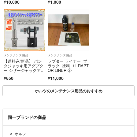
¥10,000
¥1,000
メンテナンス用品
メンテナンス用品
【送料込/新品】 パン
ラプター ライナー ブ
タジャッキ用アダプタ
ラック 塗料 1L RAPT
ー シザージャックアダ
OR LINER ②
プター ジャッキヘルパ
¥650
¥11,000
ー タイヤ交換 工具 ㉓
ホルツのメンテナンス用品のおすすめ
同一ブランドの商品
ホルツ