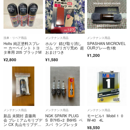
洗車・リペア用品
メンテナンス用品
メンテナンス用品
Holts 純正塗料スプレ
ホルツ 錆び取り消し
SPASHAN MICROVEL
ー カーペイント トヨ
ゴム ガリガリ荒め 超
OURグレ―色1枚
タ車用 205 ブラックM
おまけつき
¥1,200
¥2,800
¥1,580
メンテナンス用品
メンテナンス用品
メンテナンス用品
新品 未開封 斎藤商
NGK SPARK PLUG
モービル1 Mobil 1 0
会 プレミアムモリブデ
S B7HS×2 B6HS ベ
W-40 4L
ン CX 丸山モリブデ
スパ ランブレッタ
¥8,550
ン R134a