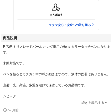
本人確認済
ラクマ安心・安全への取り組み
商品説明
R-72P トリノレッドパール ホンダ車用のHolts カラータッチペンになりま
す。
未開封品です。
ペンを振るとカチカチ中の球が動きますので、液体の固着はありません。
直射日光、高温、多湿を避けて保管しているお品物です。
シビック
トゥデイ
続きを表示する
シティー
7ヶ月前