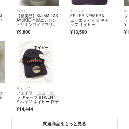
ハット
キャップ
キ
M
【超美品】KIJIMA TAK
FEILER NEW ERA ニ
フ
34
AYUKI日本製エレガン
ューエラ ハイジ キャ
ラ
トリネンワイドブリム
ップ ネイビー
Y 
ハット
¥9,800
¥13,500
¥1
キャップ
ーエ
フェイラー ニューエ
黒
ラ キャップ 9TWENT
Y ハイジ ネイビー 帽子
¥14,444
関連商品をもっと見る