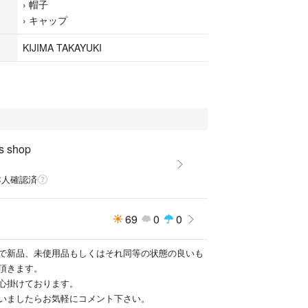
›
帽子
›
キャップ
KIJIMA TAKAYUKI
s shop
本人確認済
69
0
0
で新品、未使用品もしくはそれ同等の状態の良いも
頂きます。
心掛けております。
いましたらお気軽にコメント下さい。