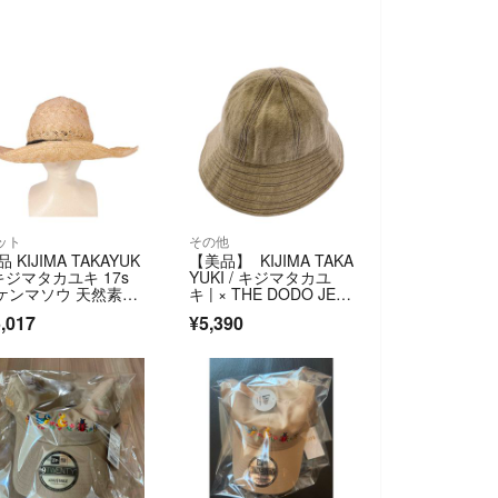
ット
その他
 KIJIMA TAKAYUK
【美品】 KIJIMA TAKA
 キジマタカユキ 17s
YUKI / キジマタカユ
 ケンマソウ 天然素
キ | × THE DODO JEA
 ハット つば広 リボ
N 百々千晴 WOOL SAI
,017
¥5,390
 帽子 F ナチュラルベ
LOR HAT / ウールセー
ジュ レディース 古
ラーハット 帽
 中古 USED
子 | 1 | ベージュ系 | レ
ディース