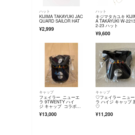
ハット
ハット
KIJIMA TAKAYUKI JAC
キジマタカユキ KIJI
QUARD SAILOR HAT
A TAKAYUKI W-221
2-23 ハット
¥2,999
¥9,600
キャップ
キャップ
フェイラー ニューエ
♡フェイラー ニュ
ラ 9TWENTY ハイ
ラ ハイジ キャップ 
ジ キャップ コラボ商
♡
品 新品未使用未開封 f
¥13,000
¥11,200
eiler