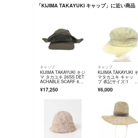
「KIJIMA TAKAYUKI キャップ」に近い商品
キャップ
キャップ
KIJIMA TAKAYUKI キジ
KIJIMA TAKAYUKI 
マ タカユキ 26SS DET
マタカユキ キャッ
ACHABLE SCARF 6PA
プ 表記サイズ:1 
NEL CAP スカーフキャ
ワイト レディース / 
¥17,250
¥6,000
ップ WYYY261352 チ
0001212012
ャコール系 F