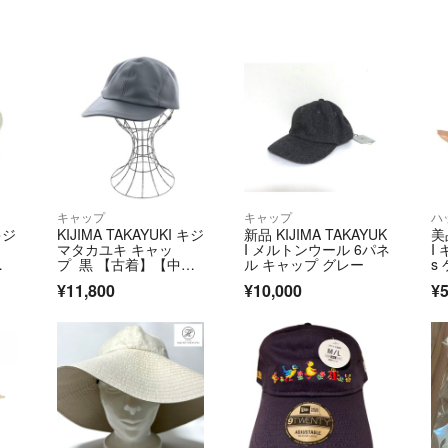
キャップ
キャップ
ハ
キジ
KIJIMA TAKAYUKI キジ
新品 KIJIMA TAKAYUK
美品
マタカユキ キャッ
I メルトンウール 6パネ
I
ホ
プ 黒 【古着】【中
ル キャップ グレー
s
24
古】【送料無料】
材
¥11,800
¥10,000
¥5
ン
ー
着