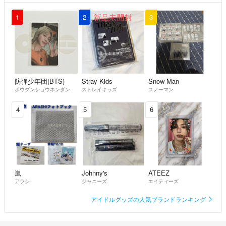
1
2
3
防弾少年団(BTS)
Stray Kids
Snow Man
ボウダンショウネンダン
ストレイキッズ
スノーマン
4
5
6
嵐
Johnny's
ATEEZ
アラシ
ジャニーズ
エイティーズ
アイドルグッズの人気ブランドランキング