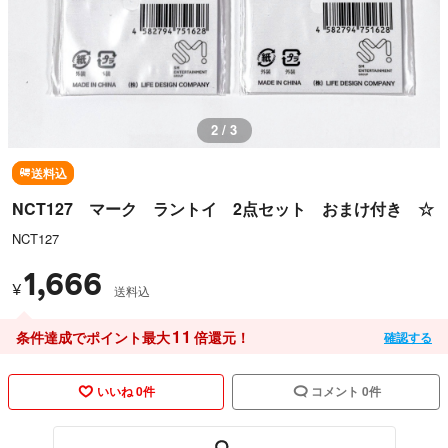
3 / 3
送料込
NCT127 マーク ラントイ 2点セット おまけ付き ☆
NCT127
1,666
¥
送料込
11
条件達成でポイント最大
倍還元！
確認する
いいね 0件
コメント 0件