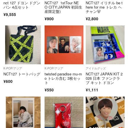
nct 127 ドヨン ドグン
NCT127 1stTour NE
NCT127 イリチル be t
パン 4点セット
O CITY:JAPAN 初回生
here for me トレカ ヘ
産限定盤)
チャン🐻
¥9,555
¥900
¥2,800
K-POP/アジア
K-POP/アジア
アイドルグッズ
NCT127 トートバッグ
twisted paradise mu-m
NCT127 JAPAN KIT 2
o トレカ含む 3枚セッ
026 日本 ファンクラ
¥600
ト
ブ キット ドヨン
¥550
¥1,111