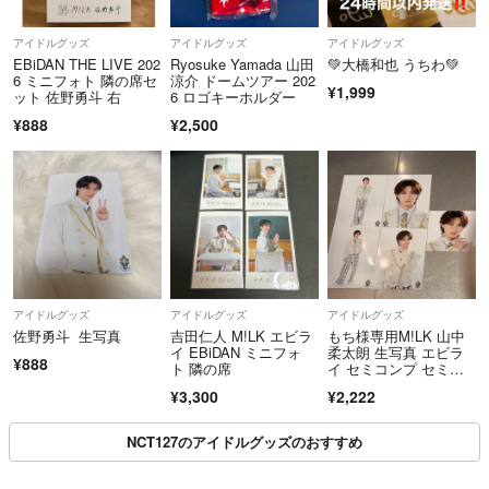
アイドルグッズ
アイドルグッズ
アイドルグッズ
EBiDAN THE LIVE 202
Ryosuke Yamada 山田
💚大橋和也 うちわ💚
6 ミニフォト 隣の席セ
涼介 ドームツアー 202
¥1,999
ット 佐野勇斗 右
6 ロゴキーホルダー
¥888
¥2,500
アイドルグッズ
アイドルグッズ
アイドルグッズ
佐野勇斗 生写真
吉田仁人 M!LK エビラ
もち様専用M!LK 山中
イ EBiDAN ミニフォ
柔太朗 生写真 エビラ
¥888
ト 隣の席
イ セミコンプ セミコ
ンプセット
¥3,300
¥2,222
NCT127のアイドルグッズのおすすめ