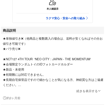
本人確認済
ラクマ安心・安全への取り組み
商品説明
★単独値引き❌（他商品と複数購入の場合は、送料が安くなればその分お
値引き可能です）
★バラ売り❌
★NCT127 4TH TOUR 'NEO CITY : JAPAN - THE MOMENTUM'
★会場限定ランダムトイのIDフォトカードホルダー
★新品・未使用
★初期難には対応できません。
★長期⾃宅保管品ですので細かなことが気になる⽅、神経質な⽅はご遠慮
ください。
続きを表示する
★おまけでカード1枚お付けします。
約2ヶ月前