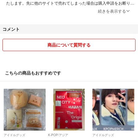
たします。先に他のサイトで売れてしまった場合は購入申請をお断りす
ることになりますので、あらかじめご了承ください。
続きを表示する
また、急に削除する場合がありますのでご承知おきください。
コメント
全ての商品が値下げできるわけではありませんが、もし値下げをご希望
の場合は、ご希望価格をご提示くださるようお願いいたします。
商品について質問する
商品を少しでも安く提供するため、多くの商品は梱包材を再利用してお
送りいたします。
こちらの商品もおすすめです
アイドルグッズ
K-POP/アジア
アイドルグッズ