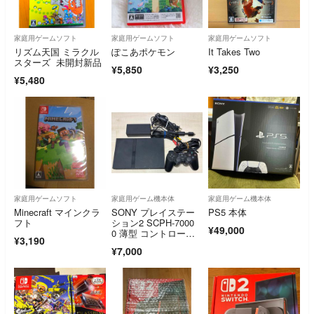
家庭用ゲームソフト
家庭用ゲームソフト
家庭用ゲームソフト
リズム天国 ミラクル
ぽこあポケモン
It Takes Two
スターズ 未開封新品
¥5,850
¥3,250
¥5,480
家庭用ゲームソフト
家庭用ゲーム機本体
家庭用ゲーム機本体
Minecraft マインクラ
SONY プレイステー
PS5 本体
フト
ション2 SCPH-7000
¥49,000
0 薄型 コントローラ
¥3,190
ー付属
¥7,000