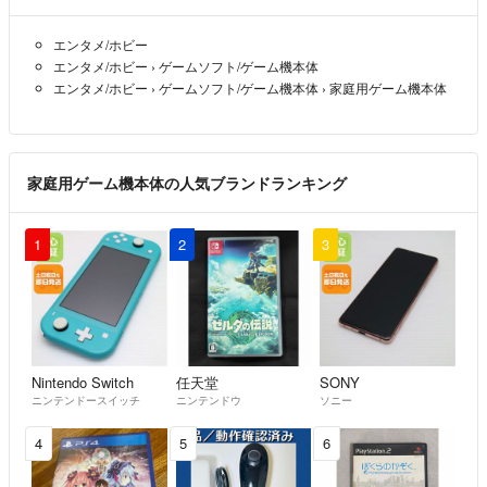
エンタメ/ホビー
エンタメ/ホビー
›
ゲームソフト/ゲーム機本体
エンタメ/ホビー
›
ゲームソフト/ゲーム機本体
›
家庭用ゲーム機本体
家庭用ゲーム機本体の人気ブランドランキング
1
2
3
Nintendo Switch
任天堂
SONY
ニンテンドースイッチ
ニンテンドウ
ソニー
4
5
6