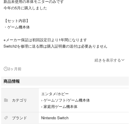
新品未使用の本体モニターのみです
今年の5月に購入しました
【セット内容】
・ゲーム機本体
※メーカー保証は初回設定日より1年間になります
Switch2を修理に送る際は購入証明書の送付は必要ありません
※箱も含めてゲーム機本体以外の付属品は付きません
続きを表示する
2ヶ月前
丁寧に梱包して宅急便コンパクトにて手配させていただきます
商品情報
14時までのご購入で即日発送
基本的にはご購入日（お支払い手続き完了日)から24時間以内に発送させ
エンタメ/ホビー
ていただきます
カテゴリ
›
ゲームソフト/ゲーム機本体
›
家庭用ゲーム機本体
値下げ交渉はご遠慮ください
ブランド
Nintendo Switch