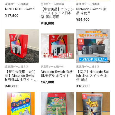
家庭用ゲーム機本体
家庭用ゲーム機本体
家庭用ゲーム機本体
NINTENDO Switch
【中古美品】ニンテン
Nintendo Switch2 新
ドースイッチ 2 日本
品 未使用
¥17,500
語･国内専用
¥54,400
¥49,900
家庭用ゲーム機本体
家庭用ゲーム機本体
家庭用ゲーム機本体
【新品未使用｜未開
Nintendo Switch 有機
【完品】Nintendo Swi
封】Nintendo Switc
ELモデル ホワイト
tch 本体 スイッチ 本
h 有機EL ホワイト 本
体 完品
¥47,800
体
¥46,800
¥18,800