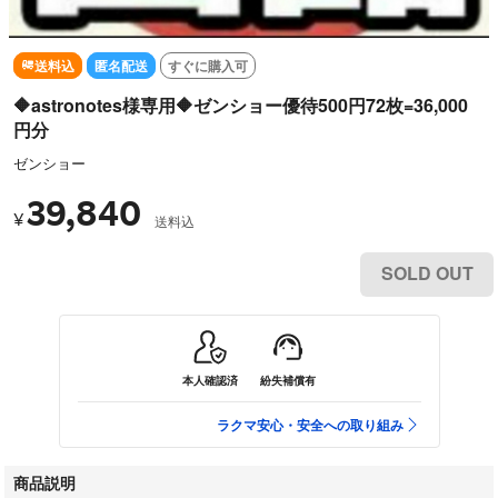
送料込
匿名配送
すぐに購入可
🔶astronotes様専用🔶ゼンショー優待500円72枚=36,000
円分
ゼンショー
39,840
¥
送料込
SOLD OUT
本人確認済
紛失補償有
ラクマ安心・安全への取り組み
商品説明