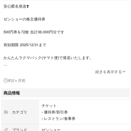
安心匿名発送❣️
ゼンショーの株主優待券
500円券を72枚 合計36,000円分です
有効期限 2025/12/31まで
かんたんラクマパック(ヤマト便)で発送いたします。
値引きのお問い合わせは
続きを表示する
対応いたしません。
約2ヶ月前
表紙(破棄する部分)がない商品の出荷する場合がありますので御了承願い
商品情報
ます。m(_ _)m
チケット
よろしくお願いいたします。m(_ _)m
カテゴリ
›
優待券/割引券
›
レストラン/食事券
ブランド
ゼンショー