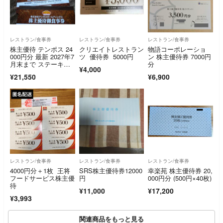
レストラン/食事券
レストラン/食事券
レストラン/食事券
株主優待 テンポス 24
クリエイトレストラン
物語コーポレーショ
000円分 最新 2027年7
ツ 優待券 5000円
ン 株主優待券 7000円
月末まで ステーキの
分
¥4,000
あさくま
¥21,550
¥6,900
レストラン/食事券
レストラン/食事券
レストラン/食事券
4000円分＋1枚 王将
SRS株主優待券12000
幸楽苑 株主優待券 20,
フードサービス株主優
円
000円分 (500円×40枚)
待
¥11,000
¥17,200
¥3,993
関連商品をもっと見る