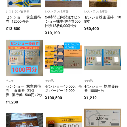
レストラン/食事券
レストラン/食事券
レストラン/食事券
ゼンショー 株主優待
24時間以内発送❣️ゼン
ゼンショ株主優待 10
券 12000円分
ショー株主優待券500
8枚
円券18枚9,000円分
¥13,600
¥60,400
¥10,190
その他
その他
その他
ゼンショー 株主優待
ゼンショー45,000、モ
ゼンショー 株主優待
券 食事券 割引
スバーガー45,000
券 1000円分
券 優待券 500円×2枚
¥100,500
¥1,212
¥1,230