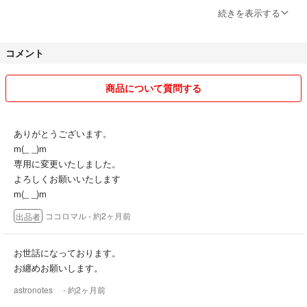
土日祝や休前日は、都合上発送が24時間以上にずれ込む場合や大阪以
続きを表示する
外からの発送があります。
コメント
速やかに受け取り対応できないお客様や
普通又悪いを評価される方は今後のお取引を致しません。
商品について質問する
良いお付き合い❣️
よろしくお願いいたします❣️
ありがとうございます。
m(_ _)m
専用に変更いたしました。
よろしくお願いいたします
m(_ _)m
ココロマル
- 約2ヶ月前
出品者
お世話になっております。
お纏めお願いします。
astronotes
- 約2ヶ月前