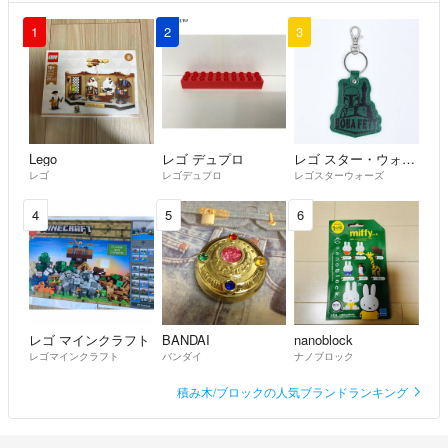
1
2
3
Lego
レゴ デュプロ
レゴ スター・ウォーズ
レゴ
レゴデュプロ
レゴスターウォーズ
4
5
6
レゴ マインクラフト
BANDAI
nanoblock
レゴマインクラフト
バンダイ
ナノブロック
積み木/ブロックの人気ブランドランキング