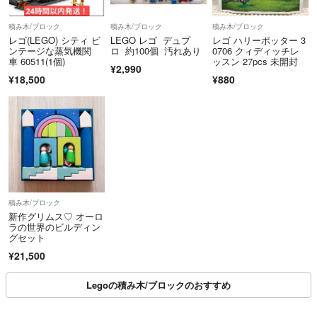
積み木/ブロック
積み木/ブロック
積み木/ブロック
レゴ(LEGO) シティ ビ
LEGO レゴ デュプ
レゴ ハリーポッター 3
ンテージな蒸気機関
ロ 約100個 汚れあり
0706 クィディッチレ
車 60511(1個)
ッスン 27pcs 未開封
¥2,990
¥18,500
¥880
積み木/ブロック
新作グリムス♡ オーロ
ラの世界のビルディン
グセット
¥21,500
Legoの積み木/ブロックのおすすめ