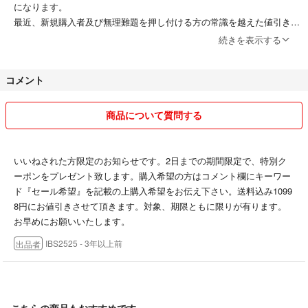
になります。
最近、新規購入者及び無理難題を押し付ける方の常識を越えた値引き希
望、商品情報を未読での質問、購入後の連絡なしや音信不通が発生して
続きを表示する
おります。お互いに気持ちよく取り引きをしたいので、最低限のマナー
は守って頂きたいと思います。
コメント
その他の購入者にご迷惑が掛かりますので、
商品詳細や注意事項などを必ずよく読んでから
商品について質問する
ご購入をお願い致します。
最近説明文を読まずに購入される方が多いですがしっかりと理解されて
いいねされた方限定のお知らせです。2日までの期間限定で、特別ク
の購入をお願いいたします。
ーポンをプレゼント致します。購入希望の方はコメント欄にキーワー
ド『セール希望』を記載の上購入希望をお伝え下さい。送料込み1099
そのような方に対しては厳しく当方も対処させていただきます。
8円にお値引きさせて頂きます。対象、期限ともに限りが有ります。
当方で扱う出品物は主に中古です。中古ですので、新品同様の品質は求
お早めにお願いいたします。
めないで下さい。また業者ではありませんので、使用によるサポートも
IBS2525
- 3年以上前
出品者
しておりません。
中古品、短時間のチェックのため輸送中に動作が変わることがたまにあ
りますので動作保証はありません。
こちらの商品もおすすめです