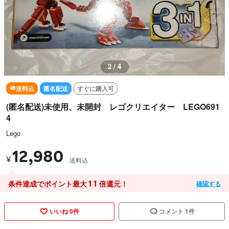
3 / 4
送料込
匿名配送
すぐに購入可
(匿名配送)未使用、未開封 レゴクリエイター LEGO691
4
Lego
12,980
¥
送料込
11
条件達成でポイント最大
倍還元！
確認する
いいね 0件
コメント 1件