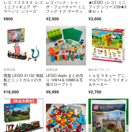
レゴ ７１０３３ レゴ
レゴ バック・トゥ・
★LEGO（レゴ）ミニ
ミニフィギュア ザ・
ザ・フューチャー ミニ
フィグ シリーズ29★3
マペッツ シリーズ
フィグ ドク マーティ
体セット
¥800
¥2,500
¥3,600
知育玩具
知育玩具
積み木/ブロック
廃盤 LEGO 31132 海賊
LEGO duplo まとめ売
ＬａＱ ラキュー アニ
船とミッドガルドの大
り 10914＆10980＆互
マルワールド ライオン
蛇
換スロープトイ
＆チーター
¥18,000
¥6,999
¥2,700