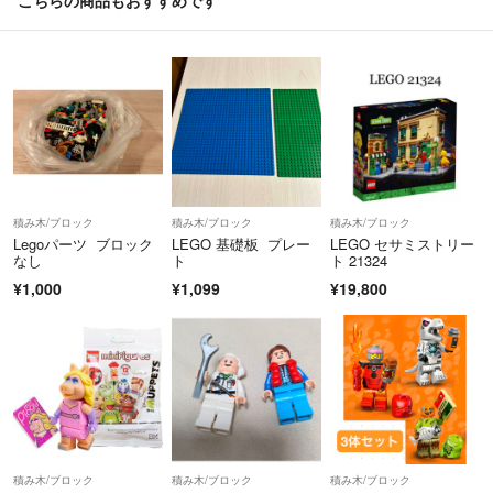
すべてご理解の上よろしくお願いいたします。
↓ご購入を検討くださる皆様へ↓
○:商品等についての質問(分かる限りお答え
します)
○:即購入(交渉中であっても優先させていた
だきます)
△:お値引き(可能な範囲でお応えさせていた
だきます)
積み木/ブロック
積み木/ブロック
積み木/ブロック
Legoパーツ ブロック
LEGO 基礎板 プレー
LEGO セサミストリー
△:お取り置き、専用ページはコメントにて事前 にご相談が有った場
なし
ト
ト 21324
合には応じます。
¥1,000
¥1,099
¥19,800
お取り置き、専用ページの条件として必ず購 入して頂ける方のみと
させて頂きます。
❌:配送に関する指定、そして、すり替え防止
の為、返品は受け付けません。
以上の内容をご理解の上でご検討を宜しくお願いします。
積み木/ブロック
積み木/ブロック
積み木/ブロック