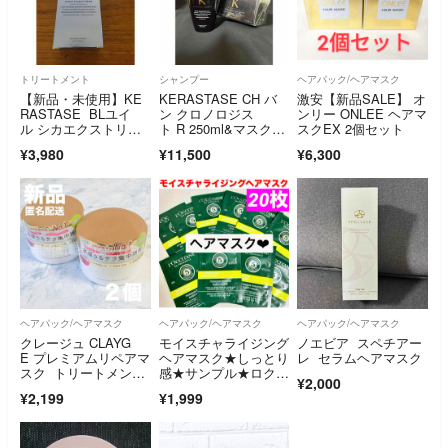
トリートメント
シャンプー
ヘアパック/ヘアマスク
【新品・未使用】KE
KERASTASE CH バ
激安【新品SALE】 オ
RASTASE BLユイ
ン クロノロジス
ンリー ONLEE ヘアマ
ル シカエクストリー
ト R 250ml&マスク20
スクEX 2個セット
ム100ml
0ml
¥3,980
¥11,500
¥6,300
ヘアパック/ヘアマスク
ヘアパック/ヘアマスク
ヘアパック/ヘアマスク
クレージュ CLAYG
モイスチャライジング
ノエビア スペチアー
E プレミアムリペアマ
ヘアマスク★しっとり
レ セラムヘアマスク
スク トリートメン
感★サンプル★ロクシ
¥2,000
ト ヘアマスク2個
タン★
¥2,199
¥1,999