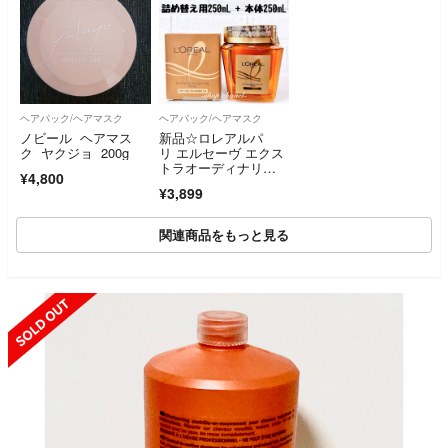
ヘアパック/ヘアマスク
ヘアパック/ヘアマスク
ノビール ヘアマス
新品☆ロレアルパ
ク ヤクジョ 200g
リ エルセーヴ エクス
トラオーディナリ
¥4,800
ー オイル ヘアマス
¥3,899
ク 250ml×2個
関連商品をもっと見る
SOLD OUT