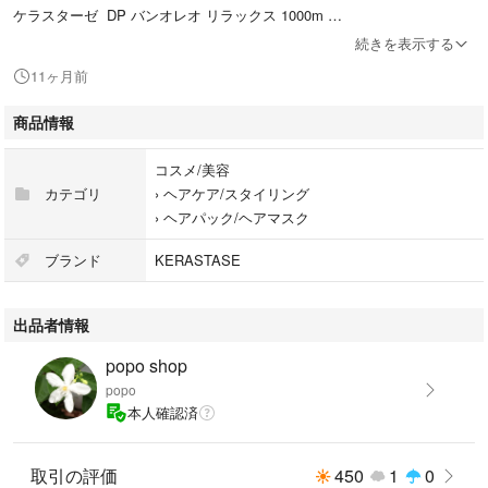
ケラスターゼ DP バンオレオ リラックス 1000m
シャンプー
続きを表示する
11ヶ月前
くせを抑え、絡まりにくい髪に
まとまりやすい髪へ導くシャンプーです
商品情報
湿度80%でも、朝のまとまり24時間キープ
生まれ変わったかのように素直な髪へ
コスメ/美容
カテゴリ
›
ヘアケア/スタイリング
›
ヘアパック/ヘアマスク
ブランド
KERASTASE
出品者情報
popo shop
popo
本人確認済
取引の評価
450
1
0