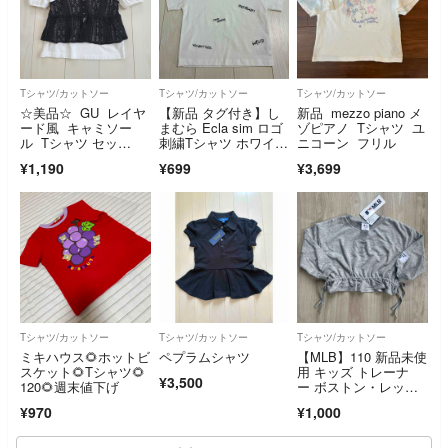
Tシャツ/カットソー
Tシャツ/カットソー
Tシャツ/カットソー
☆美品☆ GU レイヤ
【新品 タグ付き】し
新品 mezzo piano メ
ード風 キャミソー
まむら Ecla sim ロゴ
ゾピアノ Tシャツ ユ
ル Tシャツ セッ
刺繍Tシャツ ホワイ
ニコーン フリル
ト ブラック 140
ト 半袖
¥1,190
¥699
¥3,699
Tシャツ/カットソー
Tシャツ/カットソー
Tシャツ/カットソー
ミキハウス🌻ホットビ
ペプラムシャツ
【MLB】110 新品未使
スケット🌻Tシャツ🌻
用 キッズ トレーナ
¥3,500
120🌻週末値下げ
ー ボストン・レッド
ソックス
¥970
¥1,000