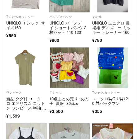
Tシャツ/カットソー
パンツ/スパッツ
その他
UNIQLO Ｔシャツ サ
UNIQLO バースデ
UNIQLO ユニクロ 長
イズ160
イ ショートパンツ 2
場雄 ディズニー ミッ
枚セット 110 120
キー トレーナー 160
¥550
¥800
¥780
ワンピース
Ｔシャツ
Tシャツ/カットソー
新品 タグ付 ユニク
10点まとめ売り 女の
ユニクロ⌘G U⌘12
ロ エアリズム コット
子 夏服 80size
0 ⌘パックマン
ン ワンピース 半袖 13
¥3,500
¥355
0cm
¥1,599