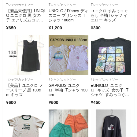
Tシャツ/カットソー
Tシャツ/カットソー
Tシャツ/カットソー
【新品未使用】UNIQL
UNIQLO / Disney ディ
ユニクロ すみっコぐ
O ユニクロ 黒 女の
ズニー プリンセス T
らし 半袖Tシャツ イ
子 エアリズムコット
シャツ 100cm
エロー キッズ
ンクロップドTシャ
¥650
¥1,200
¥300
ツ 160cm
Tシャツ/カットソー
Tシャツ/カットソー
Tシャツ/カットソー
【美品】ユニクロ ノ
GAPKIDS ユニク
■UNIQLO ユニク
ースリーブ 黒 130c
ロ 半袖 Tシャツ 130
ロ キッズ 女の子 T
m キッズ
cm
シャツ すみっコぐら
し 130cm グレー
¥600
¥600
¥450