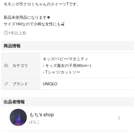
モモンガ🍑クロミちゃんのスイーツTです。
新品未使用品になります🍀
サイズ160なので小柄な女性にも🍒
1年以上前
商品情報
キッズ/ベビー/マタニティ
カテゴリ
›
キッズ服女の子用(90cm~)
›
Tシャツ/カットソー
ブランド
UNIQLO
出品者情報
もち's shop
はなこ