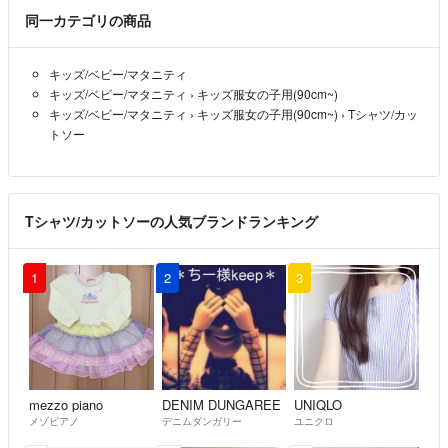
同一カテゴリの商品
キッズ/ベビー/マタニティ
キッズ/ベビー/マタニティ
›
キッズ服女の子用(90cm~)
キッズ/ベビー/マタニティ
›
キッズ服女の子用(90cm~)
›
Tシャツ/カッ
トソー
Tシャツ/カットソーの人気ブランドランキング
1
2
3
mezzo piano
DENIM DUNGAREE
UNIQLO
メゾピアノ
デニムダンガリー
ユニクロ