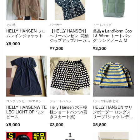
その他
パーカー
トートバッグ
HELLY HANSEN フロ
【HELLY HANSEN】
美品★LandNorm Coo
ムレインジャケット
ヘリーハンセン 花柄
l & Warm トートバッ
ジップアップパーカ
グ ランドノーム M
¥8,000
ー ネイビー
¥7,200
¥3,300
ロングワンピース/マキシワンピース
ショートパンツ
Tシャツ(長袖/七分)
HELLY HANSENW TE
Helly Hansen 水玉模
HELLY HANSEN マリ
LEG LIGHT OP ワン
様ショートパンツ(巻
ンボーダー ロングス
ピース
きスカート風)
リーブTシャツ レディ
ース
¥8,000
¥3,000
¥5,800