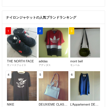
ナイロンジャケットの人気ブランドランキング
1
2
3
THE NORTH FACE
adidas
mont bell
ザノースフェイス
アディダス
モンベル
4
5
6
NIKE
DEUXIEME CLASSE
L'Appartement DEUXIEME CLASSE