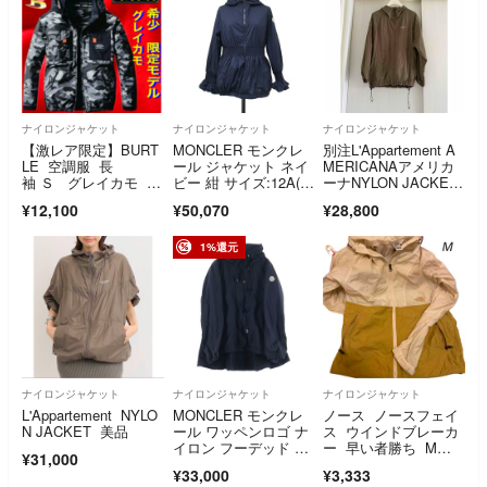
ナイロンジャケット
ナイロンジャケット
ナイロンジャケット
【激レア限定】BURT
MONCLER モンクレ
別注L'Appartement A
LE 空調服 長
ール ジャケット ネイ
MERICANAアメリカ
袖 Ｓ グレイカモ 新
ビー 紺 サイズ:12A(X
ーナNYLON JACKET
品 AC1156 エアーク
S~S) カミレット フー
ナイロンジャケットブ
¥12,100
¥50,070
¥28,800
ラフト ローバック ゴ
ド付き ナイロンジャ
ラウン
ルフウェア
ケット KAMILET H19
541A00051 53333 ペ
1%還元
プラム ギャザー アウ
ター ブルゾン 上着
【レディース】【中
古】
ナイロンジャケット
ナイロンジャケット
ナイロンジャケット
L'Appartement NYLO
MONCLER モンクレ
ノース ノースフェイ
N JACKET 美品
ール ワッペンロゴ ナ
ス ウインドブレーカ
イロン フーデッド ジ
ー 早い者勝ち Mサ
¥31,000
ャケット コート アウ
イズ
¥33,000
¥3,333
ター #2 ブラック