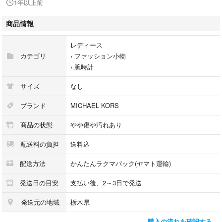
1年以上前
#腕時計
#時計
商品情報
#ピンクゴールド
#ウォッチ
レディース
#MK
カテゴリ
›
ファッション小物
#レディース
›
腕時計
#ブランド
#おしゃれ
サイズ
なし
#ラグジュアリー
ブランド
MICHAEL KORS
商品の状態
やや傷や汚れあり
配送料の負担
送料込
配送方法
かんたんラクマパック(ヤマト運輸)
発送日の目安
支払い後、2～3日で発送
発送元の地域
栃木県
購入の流れを確認する