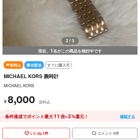
2 / 3
1
現在、
名がこの商品を検討中です
送料込
匿名配送
すぐに購入可
MICHAEL KORS 腕時計
MICHAEL KORS
8,000
¥
送料込
11
2
条件達成でポイント最大
倍+
%還元！
確認する
いいね 1件
コメント 0件