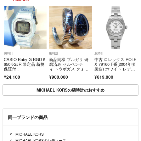
607K440
腕時計
腕時計
腕時計
CASIO Baby-G BGD-5
新品同様 ブルガリ 研
中古 ロレックス ROLE
650K-2JR 限定品 新規
磨済み セルペンテ
X 79160 F番(2004年頃
保証付！
ィ トウボガス クォー
製造) ホワイト レディ
ツ レディース
ース 腕時計
¥24,100
¥900,000
¥619,800
MICHAEL KORSの腕時計のおすすめ
同一ブランドの商品
MICHAEL KORS
MICHAEL KORSのレディース