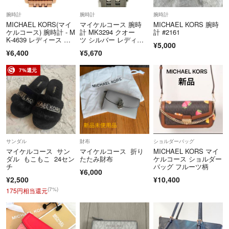
腕時計
腕時計
腕時計
MICHAEL KORS(マイ
マイケルコース 腕時
MICHAEL KORS 腕時
ケルコース) 腕時計 - M
計 MK3294 クオー
計 #2161
K-4639 レディース ラ
ツ シルバー レディー
¥5,000
インストーンベゼル 白
ス MICHAEL KORS
¥6,400
¥5,670
7%還元
サンダル
財布
ショルダーバッグ
マイケルコース サン
マイケルコース 折り
MICHAEL KORS マイ
ダル もこもこ 24セン
たたみ財布
ケルコース ショルダー
チ
バッグ フルーツ柄
¥6,000
¥2,500
¥10,400
(7%)
175円相当還元