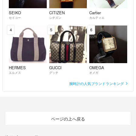
SEIKO
CITIZEN
Cartier
セイコー
シチズン
カルティエ
4
5
6
HERMES
GUCCI
OMEGA
エルメス
グッチ
オメガ
腕時計の人気ブランドランキング
ページの上へ戻る