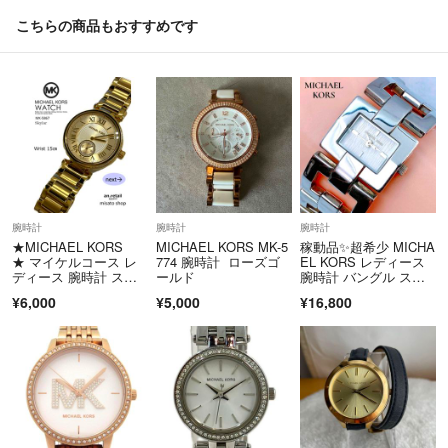
こちらの商品もおすすめです
腕時計
腕時計
腕時計
★MICHAEL KORS
MICHAEL KORS MK-5
稼動品✨超希少 MICHA
★ マイケルコース レ
774 腕時計 ローズゴ
EL KORS レディース
ディース 腕時計 スカ
ールド
腕時計 バングル スク
イラー ゴールド MK-5
エア
¥6,000
¥5,000
¥16,800
867 新品電池