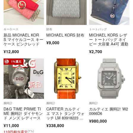
キーケース
財布
トートバッグ
新品 MICHAEL KOR
MICHAEL KORS 財布
MICHAEL KORS レザ
S マイケルコース キー
ー トートバッグ ネイ
¥9,000
ケース ピンクレッド
ビー 大容量 A4可 通勤
¥12,800
¥2,700
1%還元
腕時計
腕時計
腕時計
D&G TIME PRIME TI
CARTIER カルティ
カルティエ 腕時計 W2
ME 腕時計 ダイヤモン
エ マスト タンク ウォ
0066D6
ド メンズ レディース
ッチ LM 83918223 腕
¥980,000
時計レディース クオー
¥11,000
¥338,800
ツ アイボリー文字
盤 動作品 【中古】 22
(1%)
110円相当還元