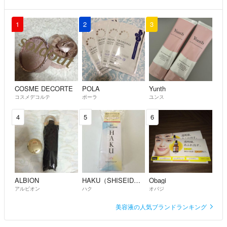
1
2
3
COSME DECORTE
POLA
Yunth
コスメデコルテ
ポーラ
ユンス
4
5
6
ALBION
HAKU（SHISEIDO）
Obagi
アルビオン
ハク
オバジ
美容液の人気ブランドランキング