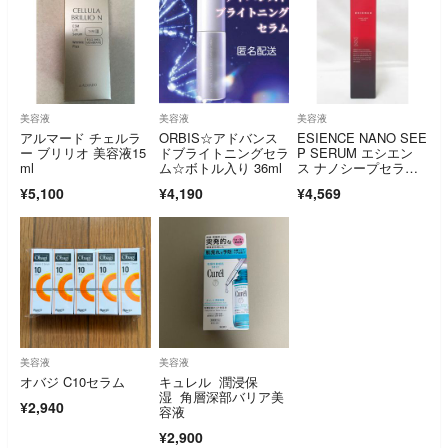
美容液
美容液
美容液
アルマード チェルラ
ORBIS☆アドバンス
ESIENCE NANO SEE
ー ブリリオ 美容液15
ドブライトニングセラ
P SERUM エシエン
ml
ム☆ボトル入り 36ml
ス ナノシープセラ
ム 卵殻膜導入美容
¥5,100
¥4,190
¥4,569
液 55g 沢尻エリカ愛
用
美容液
美容液
オバジ C10セラム
キュレル 潤浸保
湿 角層深部バリア美
¥2,940
容液
¥2,900