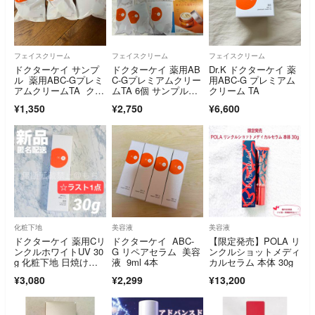
フェイスクリーム
フェイスクリーム
フェイスクリーム
ドクターケイ サンプ
ドクターケイ 薬用AB
Dr.K ドクターケイ 薬
ル 薬用ABC-Gプレミ
C-Gプレミアムクリー
用ABC-G プレミアム
アムクリームTA クリ
ムTA 6個 サンプルセ
クリーム TA
ーム
ット 新発売
¥1,350
¥2,750
¥6,600
化粧下地
美容液
美容液
ドクターケイ 薬用Cリ
ドクターケイ ABC-
【限定発売】POLA リ
ンクルホワイトUV 30
G リペアセラム 美容
ンクルショットメディ
g 化粧下地 日焼け止
液 9ml 4本
カルセラム 本体 30g
め Dr.K
¥3,080
¥2,299
¥13,200