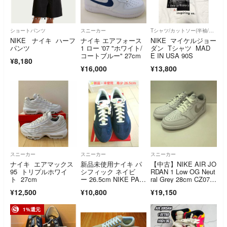
ショートパンツ
スニーカー
Tシャツ/カットソー(半袖/袖なし)
NIKE ナイキ ハーフ
ナイキ エアフォース
NIKE マイケルジョー
パンツ
1 ロー '07 "ホワイト/
ダン Tシャツ MAD
コートブルー" 27cm
E IN USA 90S
¥8,180
¥16,000
¥13,800
スニーカー
スニーカー
スニーカー
ナイキ エアマックス
新品未使用ナイキ パ
【中古】NIKE AIR JO
95 トリプルホワイ
シフィック ネイビ
RDAN 1 Low OG Neut
ト 27cm
ー 26.5cm NIKE PACI
ral Grey 28cm CZ079
FIC
0-100[66][2400661958
¥12,500
¥10,800
¥19,150
30]
1%還元