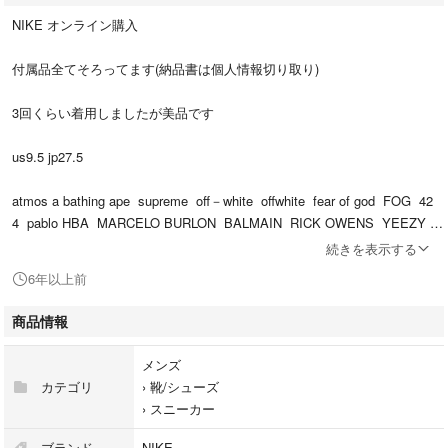
NIKE オンライン購入
付属品全てそろってます(納品書は個人情報切り取り)
3回くらい着用しましたが美品です
us9.5 jp27.5
atmos a bathing ape supreme off－white offwhite fear of god FOG 42
4 pablo HBA MARCELO BURLON BALMAIN RICK OWENS YEEZY B
OOST BABYLON Justin Bieber anti kith MONCLER YOUTH OF PARI
続きを表示する
S NIKE adidas AIR JORDAN オフホワイト カニエウエスト ジャスティ
6年以上前
ンビーバー シュプリーム ナイキ エアマックス
商品情報
メンズ
カテゴリ
›
靴/シューズ
›
スニーカー
ブランド
NIKE