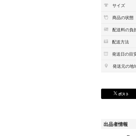
ルが必要です。
サイズ
六角軸しか使えな
ドリルチャックな
商品の状態
60b6B08F6W4J37
配送料の負
不良品や異なる商
品交換またはキャ
配送方法
誤って購入された
発送日の目
発送元の地
ポスト
出品者情報