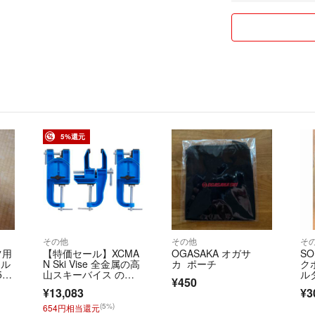
お客様には安心し
ご対応させて頂き
そして実績が有る
そのためお値引の
の為、御協力と御
5%還元
ここまでご覧頂き
ご縁がある際には
その他
その他
そ
ツ用
【特価セール】XCMA
OGASAKA オガサ
SO
ール
N Ski Vise 全金属の高
カ ポーチ
ク
5c
山スキーバイス の調
ル
¥450
律とワ
¥13,083
¥3
(5%)
654円相当還元