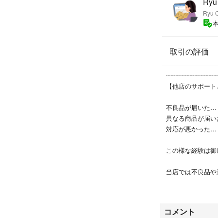
Ryu C
取引の評価
┈┈┈┈┈┈┈┈
【他店のサポート
不良品が届いた…
異なる商品が届い
対応が悪かった…
この様な経験は御
当店では不良品や
です！
また、まだ評価数は
コメント
以上の取引実績が