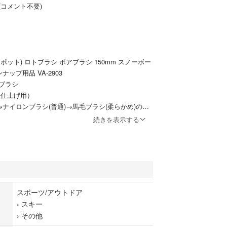
コメント不要)
スポット) ロトブラシ ボアブラシ 150mm スノーボー
ナップ用品 VA-2903
ブラシ
粗仕上げ用）
→ナイロンブラシ(普通)→馬毛ブラシ(柔らかめ)の順
より効果的です。
続きを表示する
フトは別売りです。
キー、スノーボードのメンテナンス時の労力を軽
等で複数回行う必要があるブラッシングを効率的に
スポーツ/アウトドア
るためには、ハンドルとシャフト、各種ブラシ、電
›
スキー
なります。
›
その他
フトの固定には、丸軸(10mm)に対応した電動ドリ