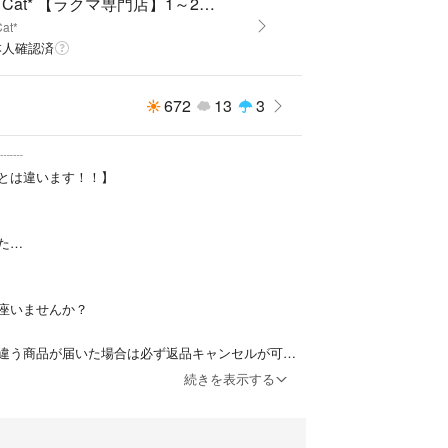
Ryu Cat* 【ラクマ専門店】1～2日発送
at*
本人確認済
672
13
3
┈┈
とは違います！！】
た…
座いませんか？
違う商品が届いた場合は必ず返品キャンセルが可能
続きを表示する
少ないですが、他店舗(他サイト)では累計10000件
御座います。