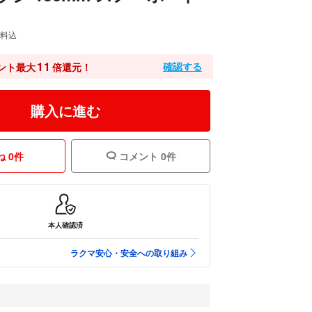
料込
11
確認する
ント最大
倍還元！
購入に進む
 0件
コメント 0件
本人確認済
ラクマ安心・安全への取り組み