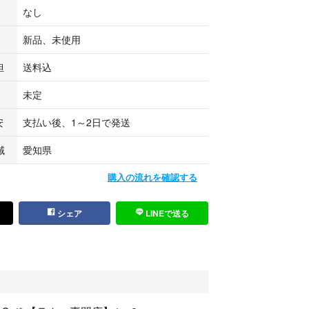
なし
いインパクトドライバー等を使用される場合には、
どのアタッチメントが必要となります。
新品、未使用
42c4
担
送料込
品が届いた場合は5日以内にお知らせください。返
ンセルをお受けさせていただきます。
未定
場合は発送前にお知らせくださいませ。
安
支払い後、1～2日で発送
域
愛知県
購入の流れを確認する
シェア
LINEで送る