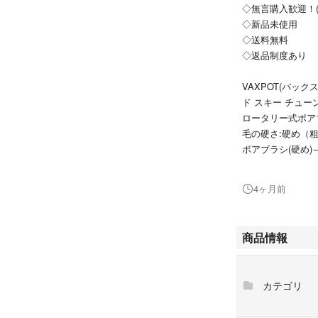
◇無言購入歓迎！(
◇新品未使用
◇送料無料
◇返品制度あり
VAXPOT(バック
ド スキー チューン
ロータリー式ボア
毛の硬さ:硬め（
ボアブラシ(硬め)
番で使用すると、
※ハンドル、シャ
4ヶ月前
ロトブラシで、ス
減。
ホットワクシング
商品情報
行なえます。
※ブラッシングす
カテゴリ
動ドリルが必要と
※ロトブラシのシャ