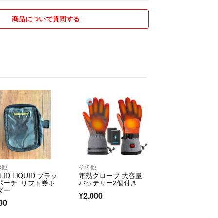
てお取引して頂けるよう、その道のプロスタッフが
商品について質問する
ます。
分、商品もお安くご提供が可能となっております。
ご相談は御遠慮頂けますと幸いです(人件費ギリギリ
理解を頂けますと嬉しい限りで御座います。)
有難う御座います。
、どうぞ宜しくお願い致します。
の他
その他
LID LIQUID ブラッ
電熱グローブ 大容量
ポーチ リフト券ホ
バッテリー2個付き
ダー
¥2,000
00