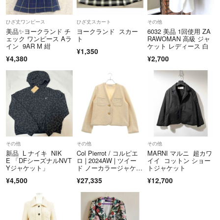
ひざ丈ワンピース
ひざ丈スカート
その他
美品✨ヨークランド チ
ヨークランド スカー
6032 美品 1回使用 ZA
ェック ワンピース Aラ
ト
RAWOMAN 高級 ジャ
イン 9AR M 紺
ケット レディース 白
¥1,350
¥4,380
¥2,700
その他
その他
その他
新品 L ナイキ NIK
Col Pierrot / コルピエ
MARNI マルニ 超カワ
E 「DFシーズナルNVT
ロ | 2024AW | ツイー
イイ コットン ショー
Yジャケット」
ド ノーカラージャケッ
トジャケット
ト | 38 | ベージュ | レ
¥4,500
¥27,335
¥12,700
ディース