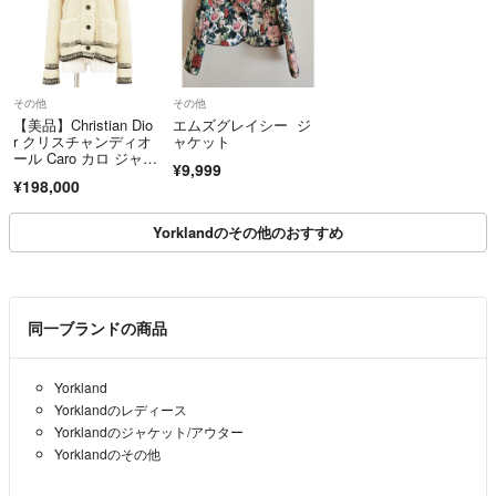
その他
その他
【美品】Christian Dio
エムズグレイシー ジ
r クリスチャンディオ
ャケット
ール Caro カロ ジャケ
¥9,999
ット サイズ XS レディ
¥198,000
ース ロゴ フリースニ
ット ウール/ナイロ
ン アウター アイボリ
Yorklandのその他のおすすめ
ー ブラック 黒 イタリ
ア製
同一ブランドの商品
Yorkland
Yorklandのレディース
Yorklandのジャケット/アウター
Yorklandのその他