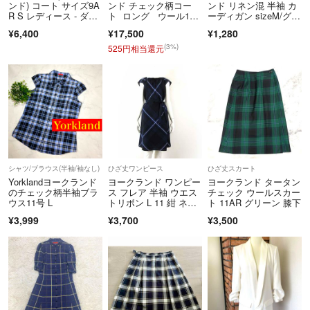
ンド) コート サイズ9A
ンド チェック柄コー
ンド リネン混 半袖 カ
返送ください。期限を過ぎた場合、初期不良等の場合でも対応いたしか
R S レディース - ダー
ト ロング ウール10
ーディガン sizeM/グレ
ねます。 必ず商品を受け取られた際に状態の確認をお願いいたしま
クグリーン×ネイビー×
0％ イエロー レディー
ージュ ■◆ レディース
¥6,400
¥17,500
¥1,280
す。
レッド 長袖/チェック
ス / 240001213509
柄/秋/冬
(3%)
525円相当還元
クリーニングやアフターサービス代等の商品代金以上のご請求、不良品
の場合の一部返金での対応などはお受けできません。
Cランク以下の商品については、いかなる理由でもご返品をお断りさせ
ていただいております。
当アカウントはラクマ公式パートナーです。
◆特商法：
https://fril.jp/ts/official/law/vtr/
◆返品特約：
https://fril.jp/ts/official/law/vtr/#return_policy
シャツ/ブラウス(半袖/袖なし)
ひざ丈ワンピース
ひざ丈スカート
◆適格請求書発行事業者登録番号：T4260002013524
Yorklandヨークランド
ヨークランド ワンピー
ヨークランド タータン
のチェック柄半袖ブラ
ス フレア 半袖 ウエス
チェック ウールスカー
ウス11号 L
トリボン L 11 紺 ネイ
ト 11AR グリーン 膝下
ビー
¥3,999
¥3,700
¥3,500