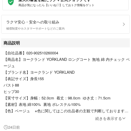
商品が気になったら【いいね♡】しておトク情報をゲット
ラクマ安心・安全への取り組み
補償制度やカスタマーサポートなどのご案内
商品説明
【自社品番】020-902510260004
【商品名】ヨークランド YORKLAND ロングコート 無地 綿 内チェック ベ
ージュ
【ブランド名】ヨークランド YORKLAND
【表記サイズ】身長155
バスト88
ヒップ30
【実寸サイズ】身幅：52.0cm 着丈：98.0cm ゆき丈：71.5cm
【素材】表地 綿100% 裏地 ポレステル100%
【色】ベージュ ※色に関してはこの出品者の主観で判断しておりますの
で、カタログや正規のカラーとは言い回しが異なる場合があります。
続きを表示する
【仕様】センターボタン×6 サイドポケット×2 両袖ボタン×2 ペチコー
24日前
ト（取り外し可）