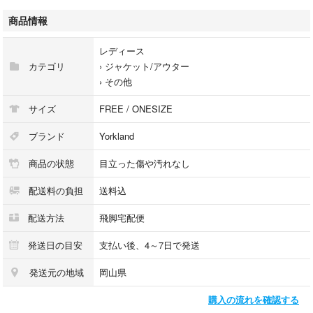
【状態ランク】AB
商品情報
【状態】全体的に使用感はありますが、その他に目立ったダメージはな
く、問題なくご使用いただける商品です。 ※あくまでも中古品ですので
レディース
掲載写真や記載内容をご確認いただき、ご理解の上ご購入ください。
カテゴリ
›
ジャケット/アウター
›
その他
商品のお問い合わせの回答を休止しております。＊各商品ページの商品詳
細等をご確認の上ご購入ください。
サイズ
FREE / ONESIZE
★本商品は一点物です
ブランド
Yorkland
他サイトや店舗にて販売している商品です。多少のお時間差にて欠品にな
商品の状態
目立った傷や汚れなし
ることもございます。予めご了承頂ますようお願い致します。
配送料の負担
送料込
こちらの商品はラクマ公式パートナーのベクトルによって出品されていま
す。
配送方法
飛脚宅配便
発送日の目安
支払い後、4～7日で発送
発送元の地域
岡山県
購入の流れを確認する