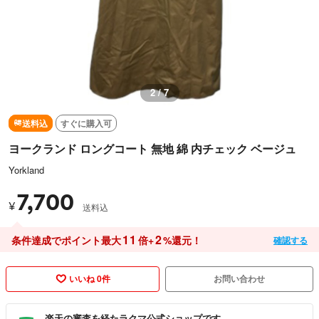
2 / 7
送料込
すぐに購入可
ヨークランド ロングコート 無地 綿 内チェック ベージュ
Yorkland
7,700
¥
送料込
11
2
条件達成でポイント最大
倍+
%還元！
確認する
いいね 0件
お問い合わせ
楽天の審査を経たラクマ公式ショップです