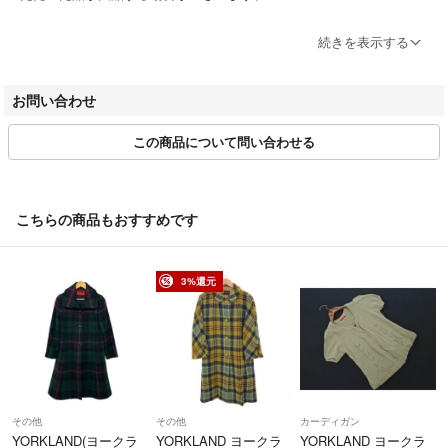
ブランドによってサイズ表記方法が様々です。必ず実寸サイズをご確認
続きを表示する
ください。
ベクトルの計測方法にのっとって計測しております。多少の誤差につき
お問い合わせ
ましてはご容赦ください。
この商品について問い合わせる
商品画像はできる限り現品を再現するよう心がけておりますが、ご利用
のモニターにより実物と異なる場合がございます。また、リサイクル品
ゆえに付属品が揃ってない場合がございます。
こちらの商品もおすすめです
ご入金確認後のご注文内容の変更、キャンセルはお受けしておりませ
ん。
商品状態は掲載前に十分な確認を行っておりますが、重大な見落としが
3%還元
ございました際はご返品を承ります。サイズが合わない、イメージが違
う、間違えた等お客様都合での返品はお受けしておりません。
・ご注文の商品と異なる商品が届いた場合
・商品状態が商品説明と著しく異なる場合
はご返品をお受けしております。
その他
その他
カーディガン
商品到着から5日以内にご連絡、返品受付後5日以内に当店に商品をご
YORKLAND(ヨークラ
YORKLAND ヨークラ
YORKLAND ヨークラ