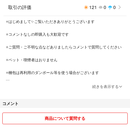
取引の評価
121
0
0
⭐️はじめまして✨ご覧いただきありがとうございます
⭐️コメントなしの即購入も大歓迎です
⭐️ご質問・ご不明な点などありましたらコメントで質問してください
⭐️ペット・喫煙者はおりません
⭐️梱包は再利用のダンボール等を使う場合がございます
⭐️簡易包装となっておりますのでご了承ください
続きを表示する
⭐️未開封の電化製品に関しては動作確認しておりませんのでご理解お願
コメント
い致します
⭐️不良品の場合は必ず【評価前】にご連絡お願いします
商品について質問する
⭐️評価後の返金・交換はできませんのでご了承ください