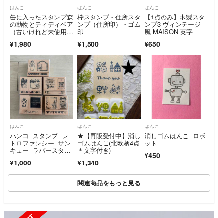
はんこ
はんこ
はんこ
缶に入ったスタンプ森
枠スタンプ・住所スタ
【1点のみ】木製スタ
の動物とティディベア
ンプ（住所印）・ゴム
ンプ3 ヴィンテージ
（古いけれど未使用
印
風 MAISON 英字
品）
¥1,980
¥1,500
¥650
はんこ
はんこ
はんこ
ハンコ スタンプ レ
★【再販受付中】消し
消しゴムはんこ ロボ
トロファンシー サン
ゴムはんこ(北欧柄4点
ット
キュー ラバースタン
＊文字付き)
¥450
プ ゴム 木 中古 5
¥1,000
¥1,340
個 画像全て
関連商品をもっと見る
SOLD OUT