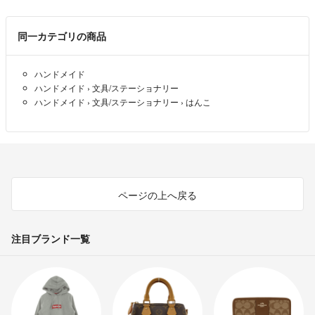
⭐️体調不良や旅行等で24時間以内の発送が出来ないこともございます。
同一カテゴリの商品
お急ぎの方は購入前にご確認ください
ハンドメイド
⭐️親切丁寧に対応させて頂きます
ハンドメイド
›
文具/ステーショナリー
よろしくお願い致します
ハンドメイド
›
文具/ステーショナリー
›
はんこ
ページの上へ戻る
注目ブランド一覧