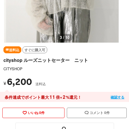
3 / 10
送料込
すぐに購入可
cityshop ルーズニットセーター ニット
CITYSHOP
6,200
¥
送料込
11
2
条件達成でポイント最大
倍+
%還元！
確認する
いいね 0件
コメント 0件