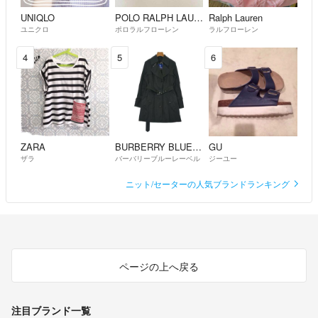
UNIQLO
POLO RALPH LAUREN
Ralph Lauren
ユニクロ
ポロラルフローレン
ラルフローレン
4
5
6
ZARA
BURBERRY BLUE LABEL
GU
ザラ
バーバリーブルーレーベル
ジーユー
ニット/セーターの人気ブランドランキング
ページの上へ戻る
注目ブランド一覧