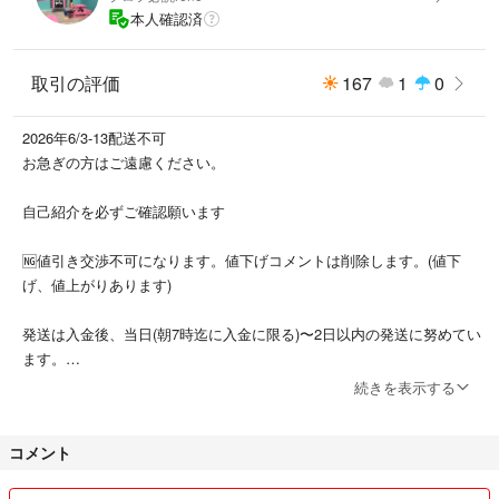
本人確認済
取引の評価
167
1
0
2026年6/3-13配送不可
お急ぎの方はご遠慮ください。
自己紹介を必ずご確認願います
🆖値引き交渉不可になります。値下げコメントは削除します。(値下
げ、値上がりあります)
発送は入金後、当日(朝7時迄に入金に限る)〜2日以内の発送に努めてい
ます。
続きを表示する
まとめて購入可能です。その場合、各50円値引きします、まとめのペ
ージは作りませんので値下げ後それぞれご購入お願いします。
コメント
ノークレーム、ノーリターンをご了承頂けました方のみご購入をお願い