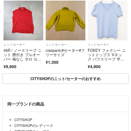
ニット/セーター
ニット/セーター
ニット/セーター
45R / ノースリーブ ニ
ciaopanic#セーター#フ
FOXEY フォクシー ニ
ット 襟付き プルオー
リーサイズ
ットトップス Vネッ
バー 袖なし ポロ セー
ク パフスリーブ 半
¥1,300
ター
袖 レーヨン ポリエス
¥9,900
¥4,900
テル ブルー 日本製 レ
ディース 38 b02624
CITYSHOPのニット/セーターのおすすめ
同一ブランドの商品
CITYSHOP
CITYSHOPのレディース