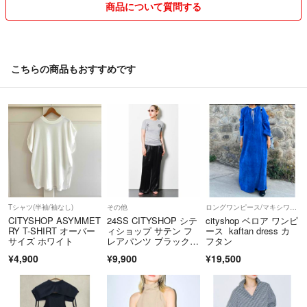
致します。
商品について質問する
予告なしに販売終了、削除になることがございます。ご了承をお願い致
します。
こちらの商品もおすすめです
中古品ですので、返品、返金不可です。ご了承の上ご購入お願いしま
す。
領収書発行不可
サイズの多少の誤差はご了承願います。
自宅保管の為、
気づかないヨゴレがある場合がございます、ご了承願います。
Tシャツ(半袖/袖なし)
その他
ロングワンピース/マキシワンピース
CITYSHOP ASYMMET
24SS CITYSHOP シテ
cityshop ベロア ワンピ
自宅保管品につき経年劣化は予めご理解お願い致します。
RY T-SHIRT オーバー
ィショップ サテン フ
ース kaftan dress カ
サイズ ホワイト
レアパンツ ブラック 3
フタン
8
¥4,900
¥9,900
¥19,500
本文に長期自宅保管と記載の商品は経年劣化がある場合があります、ご
心配な場合は状態を確認しますのでコメント欄よりご連絡お願いしま
す。ご購入後の返品、交換は不可ですので予めご了承ください。