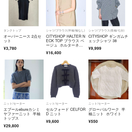
一部商品は遠方保管のため発送には3日〜1週間程かかる場合がござい
ま。
運送事故の場合の責任は負えません。こちらはきちんと発送しておりま
タンクトップ
シャツ/ブラウス(半袖/袖なし)
シャツ/ブラウス(長袖/七分)
す、受取評価をしてもらいます。ご心配な方はプラス料金で宅急便等に
オーバーニース 2点セ
CITYSHOP HALTER N
CITYSHOP ギンガムチ
変更致します。その場合ご購入前にコメントをお願いします。
ット
ECK TOP ブラウス ベ
ェックシャツ 38
ージュ ホルターネッ
¥3,780
¥9,999
ク
・コメントでやりとりしている途中でも購入してくださる方がみえまし
¥16,400
たら、その方が優先になります。
よろしくお願い致します。
ニット/セーター
ニット/セーター
ニット/セーター
エブールebureカシミ
セルフォード CELFOR
グローバルワーク 半
ヤファーニット 半袖
D ニット
袖ニット ホワイト
トップス
¥9,600
¥550
¥29,800