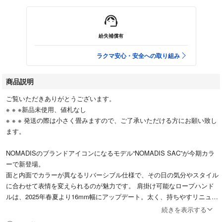
紛失補償有
ラクマ安心・安全への取り組み
商品説明
ご覧いただきありがとうございます。
※ ※ ※新品未使用、値札なし
※ ※ ※ 発送の際は小さく畳みますので、ご了承いただける方にお願い致し
ます。
NOMADISのブランドアイコンになるモデル“NOMADIS SAC”が今期カラ
ーで新登場。
面と内面でカラーが異なるリバーシブル仕様で、その⽇の気分やスタイル
に合わせて表情を変えられるのが魅⼒です。 肩掛け可能なロープハンド
ルは、2025年春夏より16mm幅にアップデート。太く、持ちやすリニュー
アルされ、重い荷物でも持ち運びやすいと好評です。 バッグの内外に
続きを表示する
は、それぞれ2つずつ、計4つのサイドポケットを配置。 ワインボトルや