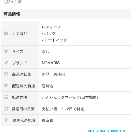
2ヶ月前
タンブラー、小物の整理などに便利です。
商品情報
サイズH:42cm W:43cm D:15cm
持ち手高さ：8cm
レディース
カテゴリ
›
バッグ
素材 本体：ナイロン100％
›
トートバッグ
ポリエステル100％
サイズ
なし
※モニターや撮影環境により色の見え方が変わる場合もございますのでご
了承ください。
ブランド
NOMADIS
商品の状態
新品、未使用
配送料の負担
送料込
配送方法
かんたんラクマパック(日本郵便)
発送日の目安
支払い後、1～2日で発送
発送元の地域
東京都
購入の流れを確認する