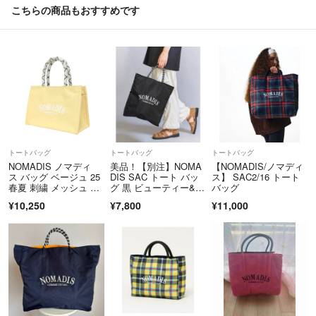
こちらの商品もおすすめです
トートバッグ
トートバッグ
トートバッグ
NOMADIS ノマディ
美品！【別注】NOMA
【NOMADIS/ノマディ
ス バッグ ベージュ 25
DIS SAC トート バッ
ス】 SAC2/16 トート
春夏 刺繍 メッシュ ハ
グ 黒 ビューティー&ユ
バッグ
ンドバッグ SAC SQ M
ース
¥10,250
¥7,800
¥11,000
ESH トートバッグ ダ
ブルハンドル スクエア
型 ロゴ パラコード ブ
ランド カバン【レディ
ース】【中古】