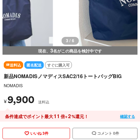
3 / 6
3
現在、
名がこの商品を検討中です
送料込
匿名配送
すぐに購入可
新品NOMADISノマディスSAC2/16トートバッグBIG
NOMADIS
9,900
¥
送料込
11
2
条件達成でポイント最大
倍+
%還元！
確認する
いいね 3件
コメント 0件