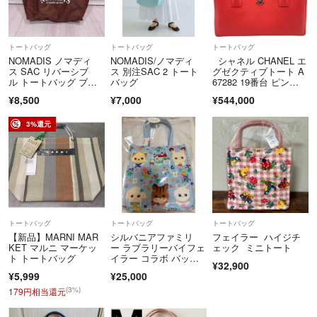
トートバッグ
トートバッグ
トートバッグ
NOMADIS ノマディ
NOMADIS/ノマディ
シャネル CHANEL エ
ス SAC リバーシブ
ス 別注SAC 2 トート
グゼクティブトート A
ル トートバッグ ブラ
バッグ
67282 19番台 ピン
ウン
ク シルバー金具 レザ
¥8,500
¥7,000
¥544,000
ー レディース トート
バッグ
3%還元
トートバッグ
トートバッグ
トートバッグ
【新品】MARNI MAR
シルバニアファミリ
フェイラー ハイジチ
KET マルニ マーケッ
ー ラブラリーバイフェ
ェック ミニトート
ト トートバッグ
イラー コラボ バッ
¥32,900
グ トート 新品未開封
¥5,999
¥25,000
(3%)
179円相当還元