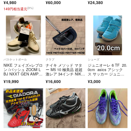
¥4,980
¥60,000
¥24,380
オン ホーム ユニフォ
ーム ナイキ L
(3%)
149円相当還元
バスケットボール
クラブ
シューズ
NIKE フェイズ×レブロ
ナイキ メソッド マタ
ジュニオーレ 6 TF 20.
ン /バッシュ ZOOM L
ー M5 10 極美品 超超
0cm asics アシック
BJ NXXT GEN AMP
激レア 34インチ NIK
ス サッカー ジュニア
D FAZE EP 26cm【タ
E METHOD MATTE
トレーニングシューズ
¥19,990
¥16,600
¥3,000
グ付未使用品】
R M5|10