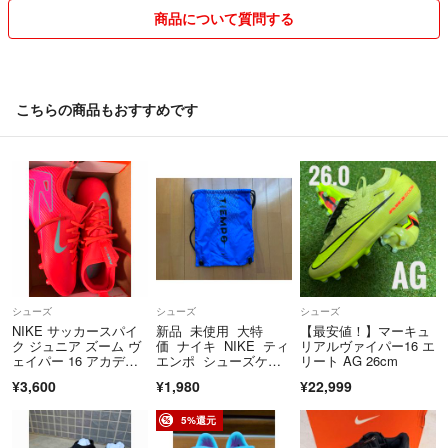
商品について質問する
こちらの商品もおすすめです
シューズ
シューズ
シューズ
NIKE サッカースパイ
新品 未使用 大特
【最安値！】マーキュ
ク ジュニア ズーム ヴ
価 ナイキ NIKE ティ
リアルヴァイパー16 エ
ェイパー 16 アカデミ
エンポ シューズケー
リート AG 26cm
ー HG
ス シューズ袋
¥3,600
¥1,980
¥22,999
5%還元