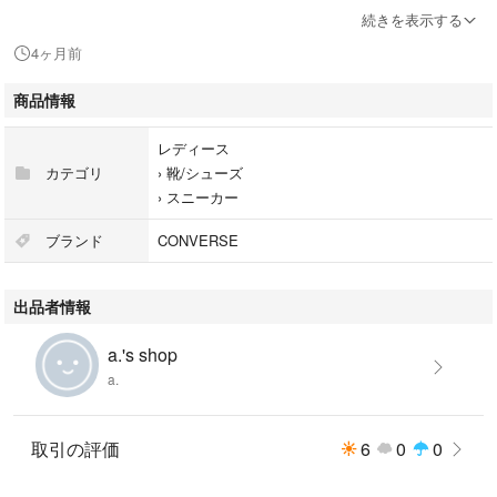
続きを表示する
サイズ 23cm
4ヶ月前
★真っ白ではなく、オフホワイトや薄いクリーム・薄いベージュのような
商品情報
色味です。
レディース
紐の結び目部分が毛玉になっているようにみえますがよく見ないとわかり
カテゴリ
›
靴/シューズ
ません。紐の生地的にできやすいようです。
›
スニーカー
ブランド
CONVERSE
サイズ...23cm
出品者情報
モデル名...オールスター
a.'s shop
シルエット...ローカット/OX
a.
素材...キャンバス
取引の評価
6
0
0
汚れ・破れ・臭いなど...なし