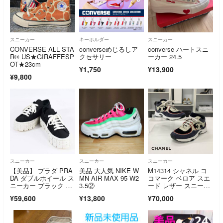
スニーカー
キーホルダー
スニーカー
CONVERSE ALL STA
converseめじるしア
converse ハートスニ
R®︎ US★GIRAFFESP
クセサリー
ーカー 24.5
OT★23cm
¥1,750
¥13,900
¥9,800
スニーカー
スニーカー
スニーカー
【美品】 プラダ PRA
美品 大人気 NIKE W
M14314 シャネル コ
DA ダブルホイール ス
MN AIR MAX 95 W2
コマーク ベロア スエ
ニーカー ブラック 24.
3.5②
ード レザー スニーカ
5cm
ー ネイビー マルチカ
¥59,600
¥13,800
¥70,000
ラー