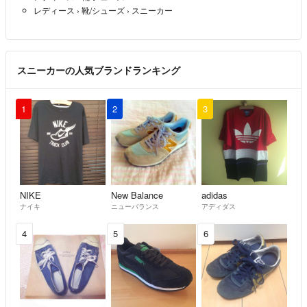
レディース
›
靴/シューズ
›
スニーカー
スニーカーの人気ブランドランキング
1
2
3
NIKE
New Balance
adidas
ナイキ
ニューバランス
アディダス
4
5
6