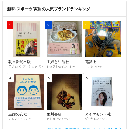
趣味/スポーツ/実用の人気ブランドランキング
1
2
3
朝日新聞出版
主婦と生活社
講談社
アサヒシンブンシュッパン
シュフトセイカツシャ
コウダンシャ
4
5
6
主婦の友社
角川書店
ダイヤモンド社
シュフノトモシャ
カドカワショテン
ダイヤモンドシャ
趣味/スポーツ/実用の人気ブランドランキング