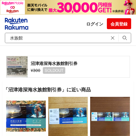
ログイン
会員登録
沼津港深海水族館割引券
¥300
SOLDOUT
「沼津港深海水族館割引券」に近い商品