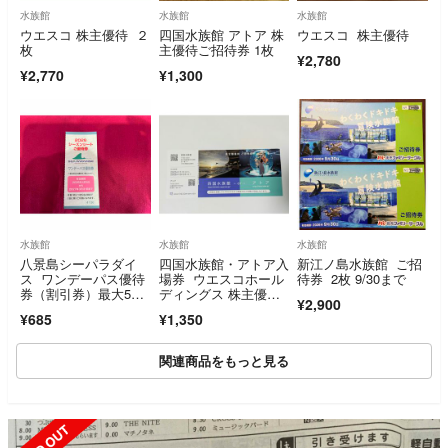
水族館
水族館
水族館
ウエスコ 株主優待 ２
四国水族館 アトア 株
ウエスコ 株主優待
枚
主優待ご招待券 1枚
¥2,780
¥2,770
¥1,300
水族館
水族館
水族館
八景島シーパラダイ
四国水族館・アトア入
新江ノ島水族館 ご招
ス ワンデーパス優待
場券 ウエスコホール
待券 2枚 9/30まで
券（割引券）最大5名
ディングス 株主優待
¥2,900
で合計4500円引に
券 招待券
¥685
¥1,350
関連商品をもっと見る
SOLD OUT