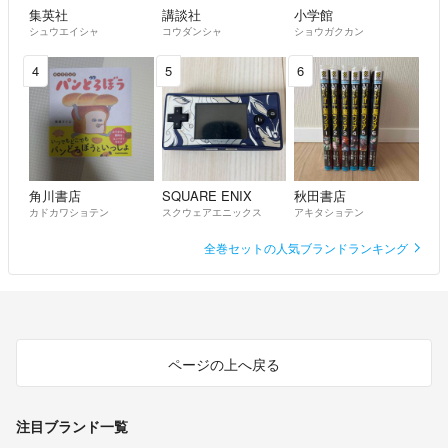
集英社
講談社
小学館
シュウエイシャ
コウダンシャ
ショウガクカン
4
5
6
角川書店
SQUARE ENIX
秋田書店
カドカワショテン
スクウェアエニックス
アキタショテン
全巻セットの人気ブランドランキング
ページの上へ戻る
注目ブランド一覧