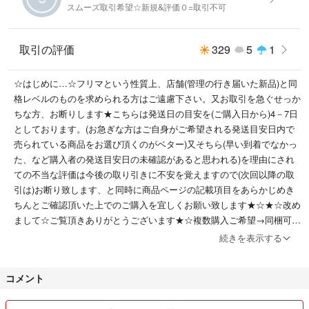
スムーズ取引希望☆新規&評価０=取引不可
取引の評価
329
5
1
☆はじめに…☆フリマという性質上、店舗(管理の行き届いた新品)と同
格レベルのものを求められる方はご遠慮下さい。又お取引を急ぐせっか
ちな方、お断りします★こちらは発送日の目安を(ご購入日から)4－7日
としております。(お急ぎな方はご自身がご希望される発送目安日内で
売られている商品をお選び頂くのがベター)又そちら(早い到着でなかっ
た、など購入者の発送目安日の未確認があると思われる)を理由にされ
ての不当な評価は今後の取り引きに不安を覚えますので(次回以降の取
引は)お断り致します、と同時に商品ページの記載項目をあらかじめき
ちんとご確認頂いた上でのご購入を宜しくお願い致します★☆★☆改め
まして☆ご覧頂きありがとうございます★☆複数購入ご希望→同梱可能
な場合は可→先コメント下さい★☆★保管環境でペット、喫煙者はおり
続きを表示する
ません☆★☆★大型連休含む連休中や週末→金曜日から日、月曜いっぱ
い頃迄はお取り引き全般(ご連絡含め)お休みさせて頂くことがあります
コメント
のでお急ぎな方はご遠慮下さい☆★☆★☆