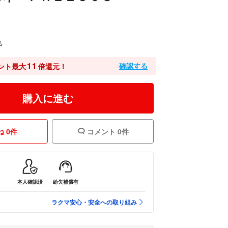
込
11
確認する
ント最大
倍還元！
購入に進む
 0件
コメント 0件
本人確認済
紛失補償有
ラクマ安心・安全への取り組み