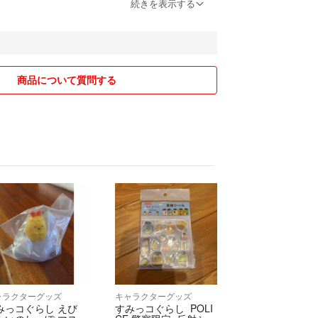
続きを表示する
クル品も使用します。
から出して送ることもありますが、丁寧な梱包を心
商品について質問する
期待に添えない場合もありますが、
ください。
売りは、必ず購入前にご相談ください。
用していますので、ご購入後のおまとめは出来ませ
が変わらないのであればお値引き可能です。
セット物は、バラ売りいたしません。
信できない時もありますが、ご質問がありましたら
さい。
ありがとうございました。
ャラクターグッズ
キャラクターグッズ
みっコぐらし えび
すみっコぐらし POLI