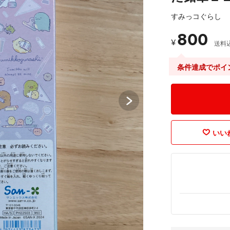
すみっコぐらし
800
¥
送料
条件達成でポイ
いいね