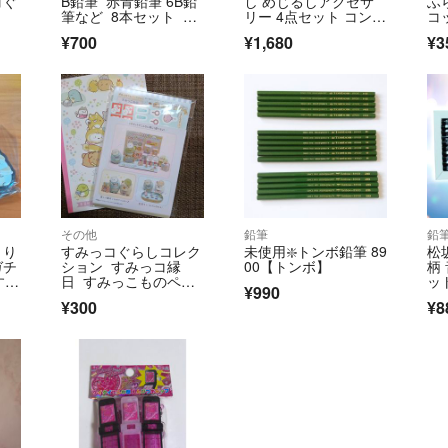
コぐ
B鉛筆 赤青鉛筆 6B鉛
し めじるしアクセサ
ふ
筆など 8本セット サ
リー 4点セット コンプ
コ
ンエックス
リート
し
¥700
¥1,680
¥3
その他
鉛筆
鉛
くり
すみっコぐらしコレク
未使用❇️トンボ鉛筆 89
松
ガチ
ション すみっコ縁
00【トンボ】
柄
すみ
日 すみっこものペー
ッ
¥990
パークラフト Ｂ
¥300
¥8