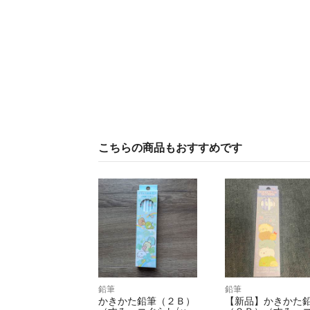
こちらの商品もおすすめです
鉛筆
鉛筆
かきかた鉛筆（２Ｂ）
【新品】かきかた