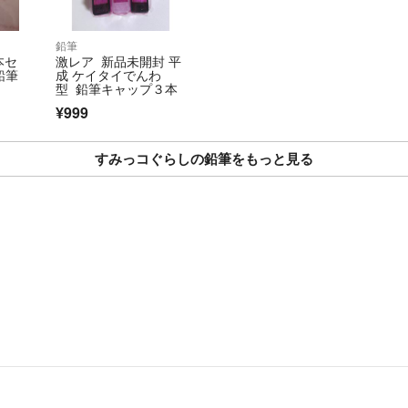
鉛筆
本セ
激レア 新品未開封 平
鉛筆
成 ケイタイでんわ
型 鉛筆キャップ３本
¥999
すみっコぐらしの鉛筆をもっと見る