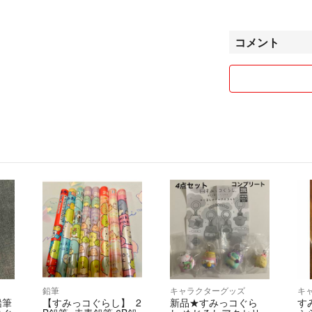
ます。
梱包材は、リサイ
コメント
送料の関係で、箱
がけています。
値下げ交渉は、ご
遠慮なくコメント
まとめ買いやバラ
ラクマパックを利
ん。
おまとめは、送料
ただし巻数のある
仕事中はすぐに返
お気軽に
お問い合わせくだ
読んでいただき、
鉛筆
キャラクターグッズ
キ
鉛筆
【すみっコぐらし】 2
新品★すみっコぐら
す