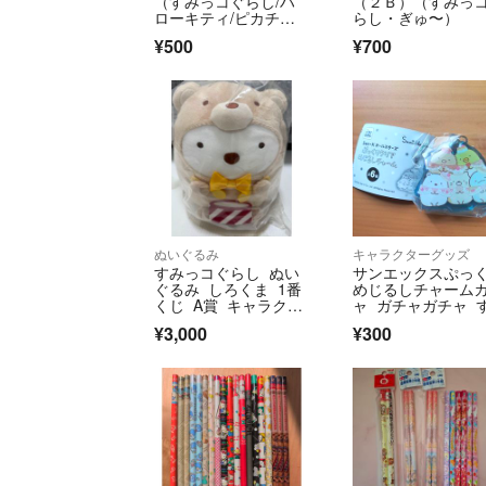
（すみっコぐらし/ハ
（２Ｂ）（すみっ
ローキティ/ピカチュ
らし・ぎゅ〜）
ウ）
¥500
¥700
ぬいぐるみ
キャラクターグッズ
すみっコぐらし ぬい
サンエックスぷっ
ぐるみ しろくま 1番
めじるしチャーム
くじ A賞 キャラクタ
ャ ガチャガチャ 
ーグッズ
っコぐらし 新品
¥3,000
¥300