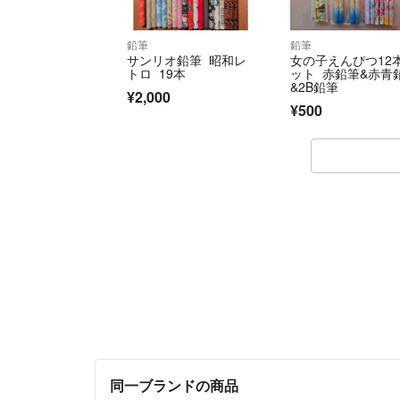
鉛筆
鉛筆
サンリオ鉛筆 昭和レ
女の子えんぴつ12
トロ 19本
ット 赤鉛筆&赤青
&2B鉛筆
¥2,000
¥500
同一ブランドの商品