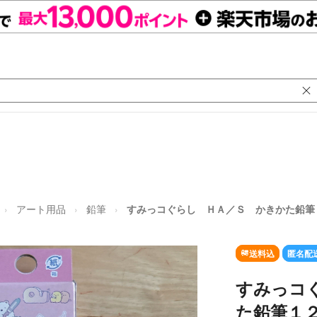
アート用品
鉛筆
すみっコぐらし ＨＡ／Ｓ かきかた鉛筆
送料込
匿名配
すみっコ
た鉛筆１