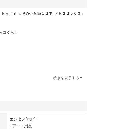
 ＨＡ／Ｓ かきかた鉛筆１２本 ＰＨ２２５０３」
っコぐらし
続きを表示する
エンタメ/ホビー
›
アート用品