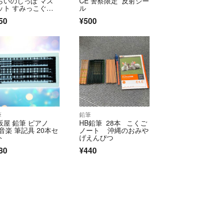
らいのしっぽ マス
CE 警察限定 反射シー
ット すみっこぐら
ル
50
¥500
筆
鉛筆
坂屋 鉛筆 ピアノ
HB鉛筆 28本 こくご
 音楽 筆記具 20本セ
ノート 沖縄のおみや
ト
げえんぴつ
80
¥440