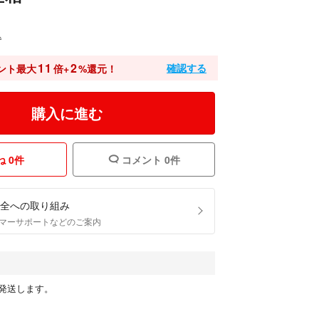
込
11
2
確認する
ント最大
倍+
%還元！
購入に進む
 0件
コメント 0件
全への取り組み
マーサポートなどのご案内
発送します。