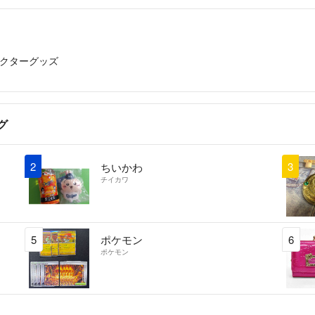
クターグッズ
グ
2
3
ちいかわ
チイカワ
5
ポケモン
6
ポケモン