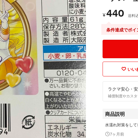
440
¥
送料
条件達成でポイ
いいね
ラクマ安心・安
補償制度やカスタ
商品説明
水濡れ対策をして
7ヶ月前