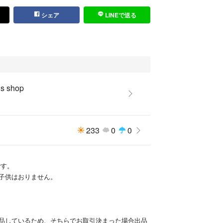
シェア
LINEで送る
 shop
233
0
0
です。
子供はおりません。
品しているため、そちらでお取引決まった場合出品