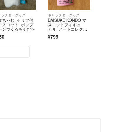
ャラクターグッズ
キャラクターグッズ
ぽちゃむ セリフ付
DAISUKE KONDO マ
マスコット ポップ
スコットフィギュ
ーンつくるちゃむ〜
ア 虹 アートコレクシ
ョン3 アートコレクシ
50
¥799
ョン ダイスケコンド
ウ ガチャガチャ 虹