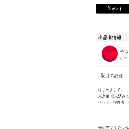
ポスト
出品者情報
やまs
なや
取引の評価
はじめまして。
東京都 成人済み
ペット、喫煙者、
他のアプリでも出