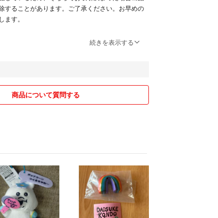
除することがあります。ご了承ください。お早めの
します。
します。
続きを表示する
合はまとめて発送させて頂きます。その分少しです
きますので購入前にお声がけ下さい。
商品について質問する