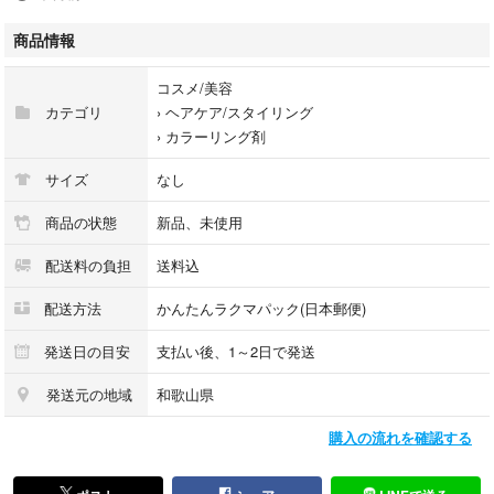
✅白髪のない方、白髪のある方どちらもお使い頂けます♡
商品情報
✅混ぜるだけですぐに使えます
コスメ/美容
カテゴリ
›
ヘアケア/スタイリング
›
カラーリング剤
✅カラー１本追加で＋¥1,600です（組み合わせ自由）
サイズ
なし
【モーブバイオレット】━━━━━━━━━
商品の状態
新品、未使用
①スロウマージ100g×２本
配送料の負担
送料込
②アッシュオキシ6%(スロウマージ専用二剤）100g②
━━━━━━━━━━━
配送方法
かんたんラクマパック(日本郵便)
【 ハホニコ 酸熱トリートメント 】
発送日の目安
支払い後、1～2日で発送
→ドライヤー前やアイロン前の使用がおすすめです♡
⭐︎30ml／¥980
発送元の地域
和歌山県
⭐︎50ml／¥1,580
購入の流れを確認する
♥️ミストのスプレーボトルなのですぐに使えます♪
━━━━━━