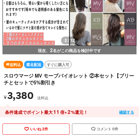
3 / 12
2
現在、
名がこの商品を検討中です
送料込
匿名配送
すぐに購入可
スロウマージ MV モーブバイオレット ②本セット【ブリー
チとセットで5%割引き
3,380
¥
送料込
11
2
条件達成でポイント最大
倍+
%還元！
確認する
いいね 2件
コメント 0件