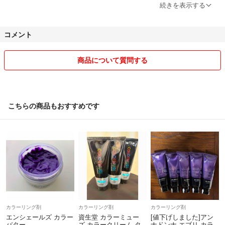
続きを表示する
⚠️複数ご購入でもプレゼントは1つ、ブラシは1本
■■■■■■■■■■■
その他の ヘアカラー コチラをタップ
コメント
↓
ーーーー
#ノワールの部屋カラー
商品について質問する
#ノワールの部屋スロウマージ
✅欠品商品(10万)は8/5頃に再入荷します
■■■■■■■■■■■
*予約OKです♡
*発注は月一回なので売り切れにご注意ください
こちらの商品もおすすめです
⚠️厚さ3cm以内の為、箱から出してプチプチなし
♥️カラーの色味は一切加工していません♡
♥️カラー後の乳化はすごく大事です！
◇ホワイトブリーチ ブルーブリーチ ワイエスパーク アディクシー カ
ラーバター プリミエンス ナプラ N. ルベル イルミナ ウエラ ロレア
ルパリ プリオール シアオイル マニックパニック ホーユー ソマル
⚠️仕上がりは自己責任でお願いします
カ ジェミールフラン タマリス オージュア トキオ ブローネ サイオ
カラーリング剤
カラーリング剤
カラーリング剤
ス ビゲン サロンドプロ ダリヤ ヘンケル シエロ アリミノ リーゼ パ
エンシェールズ カラー
資生堂 カラーミュー
[値下げしました]アン
⚠️最近のFIBREPLEXブリーチは脱色力がかなり弱いため出品保留中で
バター
ズ カラークリーム タ
ナドンナ エブリ カラ