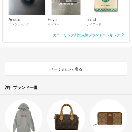
⚠️購入後に発送を急かすのはやめてください
Ancels
Hoyu
naiad
エンシェールズ
ホーユー
ナイアード
⚠️マナーの悪い人が大っ嫌いです！！
カラーリング剤の人気ブランドランキング
⚠️物価高です！価格維持のため総量での梱包です
【普通郵便について】
ページの上へ戻る
◉土日祝の配送がなく1週間かかることもあります
注目ブランド一覧
◉紛失があっても補償がなくこちらでは責任を負えません
【ブリーチについて】
✅1回目のブリーチでどれだけ色素を抜けるかが勝負です！