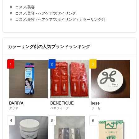
ら見れます
エンシェールズ
コスメ/美容
シュワルツコフ
コスメ/美容
›
ヘアケア/スタイリング
資生堂
コスメ/美容
›
ヘアケア/スタイリング
›
カラーリング剤
ヘアオイル
【【 注意事項 】】
⚠️染まりますか？使い方は？必要量は？等には一切答えません（その時
カラーリング剤の人気ブランドランキング
点でセルフは無理なので美容室行ってください。それでも聞く人はもれ
なくブロックします）
1
2
3
⚠️専用ページは24時間経過後に削除+ブロックします！（24時間以内に
一言あればOKです）
DARIYA
BENEFIQUE
liese
⚠️コメント逃げはブロックします （24時間以内）
ダリヤ
ベネフィーク
リーゼ
4
5
6
⚠️コメントはまとめて具体的にお願いします(チャットではありませ
ん。時間の無駄です)