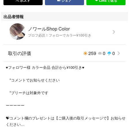
ポスト
シェア
LINEで送る
出品者情報
✅ロングは２本必要です
ノワールShop Color
✅アッシュオキシは【6%、3%】があります
プロフ必読！フォローでカラー¥100引き
取引の評価
259
0
0
◾️後処理シャンプーお試し半額◾️
ブリーチやカラー、白髪染めを繰り返すほど白髪は増えます！白髪染めは
♥️フォロワー様 カラー全品 合計から¥100引き♥️
あくまでも表面的なものです。白髪対策には根本的な原因を取り除くこと
が重要です
*コメントでお知らせください
→専用シャンプーで薬剤のアルカリ、過酸化水素を除去します
*ブリーチは対象外です
ーーーーー
⭐️FIBREPLEXの前処理 お取り扱いしています⭐️
💝コメント欄のプレゼントは【ご購入後の取引メッセージで】お知らせ
ください