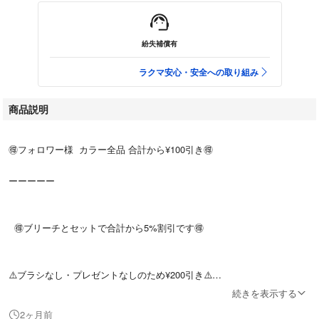
紛失補償有
ラクマ安心・安全への取り組み
商品説明
🉐フォロワー様 カラー全品 合計から¥100引き🉐
ーーーーー
🉐ブリーチとセットで合計から5%割引です🉐
⚠️ブラシなし・プレゼントなしのため¥200引き⚠️
続きを表示する
2ヶ月前