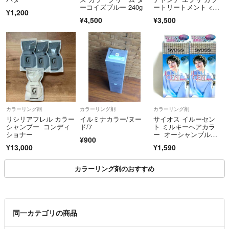
ルティ ビューティラボ ビューティーン ムラサキシャンプー シルバー
ーコイズブルー 240g
ートリートメント <ピ
す
シャンプー ピンクシャンプー グッバイイエロー エルジューダ クオル
¥1,200
オーネパープル> 5個
¥4,500
¥3,500
セット
シア GATSBYをお使いの方も
【お値段について】
法定表示事項を画像に載せています
✅表記以外の値下げ❌
（東京都福祉保健局により許可を得ています）
*🎀なし(¥200引き)同士の組み合わせ❌
カラーリング剤
カラーリング剤
カラーリング剤
リシリアフレル カラー
イルミナカラー/ヌー
サイオス イルーセン
*複数ご購入の場合は【🎀ありの合計金額】から割引きです
シャンプー コンディ
ド/7
ト ミルキーヘアカラ
ショナー
ー オーシャンブル
¥900
ー 2箱セット
¥13,000
¥1,590
【お取り扱いについて】
カラーリング剤のおすすめ
メッシュ
♥️カラー剤はアルティスト、アディクシー、プリミエンス、スロウマー
花王
ジ （組み合わせ自由)
ミルボン
同一カテゴリの商品
白髪染め
♥️カラー剤、ブリーチ、¥200引き、シャンプー付きは説明欄のリンクか
オルディーブ