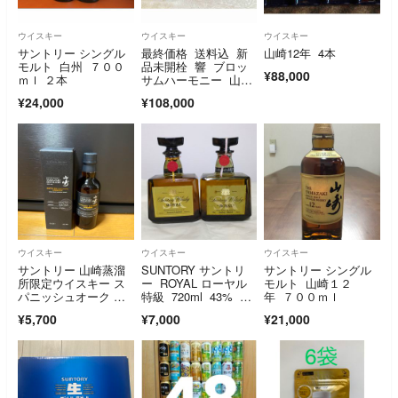
ウイスキー
ウイスキー
ウイスキー
サントリー シングル
最終価格 送料込 新
山崎12年 4本
モルト 白州 ７００
品未開栓 響 ブロッ
¥88,000
ｍｌ ２本
サムハーモニー 山崎
リミテッドエディショ
¥24,000
¥108,000
ン 2022 2023 ５本セ
ット
ウイスキー
ウイスキー
ウイスキー
サントリー 山崎蒸溜
SUNTORY サントリ
サントリー シングル
所限定ウイスキー ス
ー ROYAL ローヤル
モルト 山崎１２
パニッシュオーク ピ
特級 720ml 43% 2
年 ７００ｍｌ
ーテッドモルト 4
本セット 未開栓 古
¥5,700
¥7,000
¥21,000
8% 180ml
酒