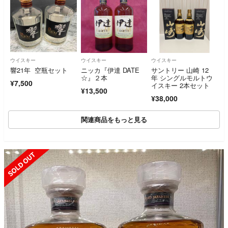
ウイスキー
ウイスキー
ウイスキー
響21年 空瓶セット
ニッカ『伊達 DATE
サントリー 山崎 12
☆』２本
年 シングルモルトウ
¥7,500
イスキー 2本セット
¥13,500
¥38,000
関連商品をもっと見る
SOLD OUT