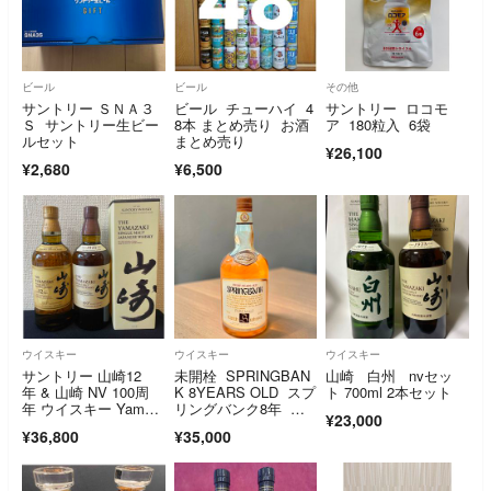
ビール
ビール
その他
サントリー ＳＮＡ３
ビール チューハイ 4
サントリー ロコモ
Ｓ サントリー生ビー
8本 まとめ売り お酒
ア 180粒入 6袋
ルセット
まとめ売り
¥26,100
¥2,680
¥6,500
ウイスキー
ウイスキー
ウイスキー
サントリー 山崎12
未開栓 SPRINGBAN
山崎 白州 nvセッ
年 & 山崎 NV 100周
K 8YEARS OLD スプ
ト 700ml 2本セット
年 ウイスキー Yamaz
リングバンク8年 モ
¥23,000
aki
ルトウイスキー
¥36,800
¥35,000