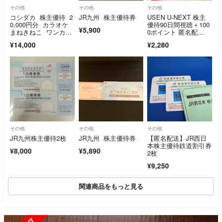
その他
その他
その他
コシダカ 株主優待 2
JR九州 株主優待券
USEN U-NEXT 株主
0,000円分 カラオケ
優待90日間視聴＋100
¥5,900
まねきねこ ワンカ
0ポイント 匿名配
ラ まねきの湯
送 送料込
¥14,000
¥2,280
その他
その他
その他
JR九州株主優待2枚
JR九州 株主優待券
【匿名配送】JR西日
本株主優待鉄道割引券
¥8,000
¥5,890
2枚
¥9,250
関連商品をもっと見る
SOLD OUT