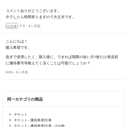
ご利用ください。
コメントありがとうございます。
【お値引きについて】
今でしたら時間有りますので大丈夫です。
アサ
- 4ヶ月前
出品者
・何品かまとめてのご購入や包装を外して良い等あれば送料分等でお値
引き出来るかと思いますので、
コメントにてご相談ください。
こんにちは！
購入希望です。
お互いに気持ちよく取引ができるように心掛けますので、よろしくお願
急ぎで使用したく、購入後に、できれば期限の短い方1枚だけ発送前
いします。
に優待番号等教えてく頂くことは可能でしょうか？
tmtm
- 4ヶ月前
同一カテゴリの商品
チケット
チケット
›
優待券/割引券
チケット
›
優待券/割引券
›
その他