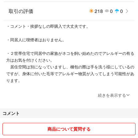
取引の評価
218
0
0
・コメント・挨拶なしの即購入で大丈夫です。
・同居人に喫煙者はおりません。
・２世帯住宅で同居中の家族がネコを飼い始めたのでアレルギーの有る
方はお気を付けください。
居住空間は別になっていますし、梱包の際は手を洗う様にしているの
ですが、身体に付いた毛等でアレルギー物質が入ってしまう可能性があ
ります。
・気になる点がある際にはコメントいただければ幸いです。
続きを表示する
#アサ'sショップ衣類一覧
コメント
#アサ'sショップ布生地まとめ売り
#ゲームソフト出品一覧
商品について質問する
ジャンル別にタグ付けしてあります。