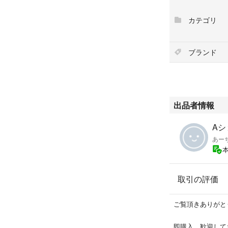
◆即購入OK
カテゴリ
◆ポスト投函
◆喫煙者なし・ペ
◆他でも出品して
ブランド
除する事が有りま
出品者情報
Aシ
あー
取引の評価
ご覧頂きありがと
即購入、歓迎して