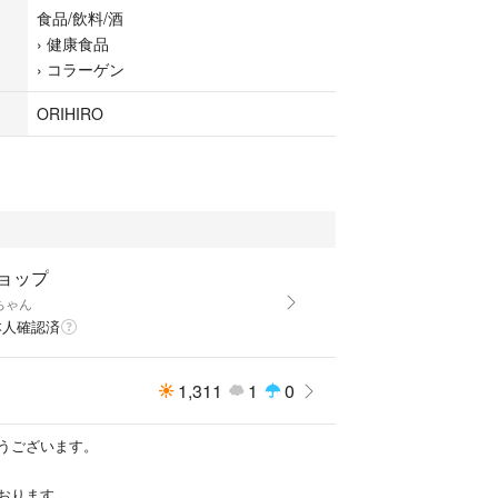
食品/飲料/酒
›
健康食品
›
コラーゲン
ットなし
おりますので、先に購入した方優先となり、突然削
ORIHIRO
す。ご了承下さい。
ョップ
ちゃん
本人確認済
1,311
1
0
うございます。
おります。