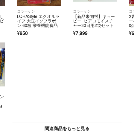
コラーゲン
コラーゲン
コ
いし
LOHAStyle エクオルラ
【新品未開封】キュー
2
 ビ
イフ 大豆イソフラボ
ピー ヒアロモイスチ
ー
ン 60粒 栄養機能食品
ャー30日用2袋セット
0
¥950
¥7,999
¥6
ゲン
ノ
7g
関連商品をもっと見る