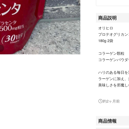
商品説明
オリヒロ
プロテオグリカ
180g 2袋
コラーゲン顆粒
コラーゲンパウダ
ハリのある毎日を
ラーゲンに加え、
美味しさを邪魔し
に加えてご利用頂
約2ヶ月前
2026.3より自宅保
他、日用品・サプ
商品情報
#あーちゃん日用