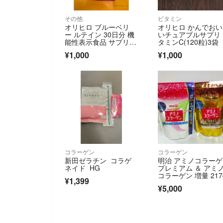
その他
ビタミン
オリヒロ ブルーベリ
オリヒロ かんでお
ー ルテイン 30日分 機
いチュアブルサプリ
能性表示食品 サプリメ
タミンC(120粒)3袋
ント
¥1,000
¥1,000
コラーゲン
コラーゲン
新田ゼラチン コラゲ
明治 アミノコラー
ネイド HG
プレミアム ＆ アミ
コラーゲン 増量 21
¥1,399
¥5,000