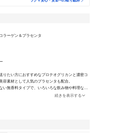
ラクマ安心・安全への取り組み
ンコラーゲン＆プラセンタ
ー
送りたい方におすすめなプロテオグリカンと濃密コ
美容素材として人気のプラセンタも配合。
ない無香料タイプで、いろいろな飲み物や料理など
けます。毎日のキレイと元気にお役立て頂けます。
続きを表示する
管 2027.6期限
リメント
品・サプリメント