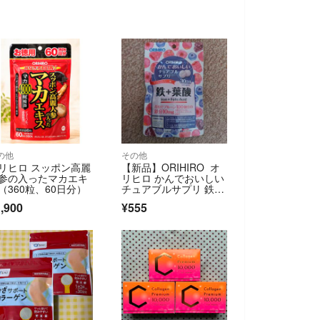
の他
その他
リヒロ スッポン高麗
【新品】ORIHIRO オ
参の入ったマカエキ
リヒロ かんでおいしい
（360粒、60日分）
チュアブルサプリ 鉄＋
葉酸
,900
¥555