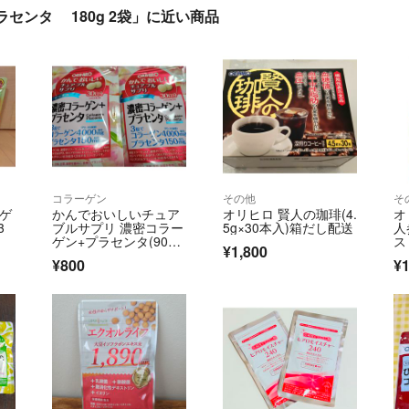
センタ 180g 2袋」に近い商品
コラーゲン
その他
そ
ーゲ
かんでおいしいチュア
オリヒロ 賢人の珈琲(4.
オ
3
ブルサプリ 濃密コラー
5g×30本入)箱だし配送
人
ゲン+プラセンタ(90粒
ス
¥1,800
入)
¥800
¥1