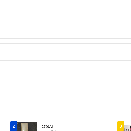
2
3
Q'SAI