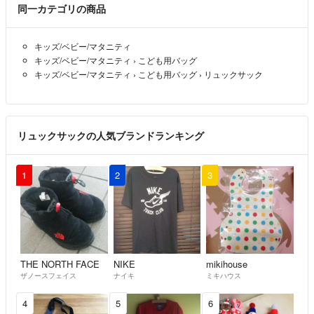
同一カテゴリの商品
長瀬智也
goros
helinox
キッズ/ベビー/マタニティ
futura
キッズ/ベビー/マタニティ
›
こども用バッグ
tokyoindians
キッズ/ベビー/マタニティ
›
こども用バッグ
›
リュックサック
ゴローズ
POLO RALPH LAUREN
aime leon dore
フラグメント
リュックサックの人気ブランドランキング
air jordan
stussy
1
2
3
ゴアテックス
JJJJound
DSM
アディダス
palace
野村訓一
THE NORTH FACE
NIKE
mikihouse
new balance
ザノースフェイス
ナイキ
ミキハウス
wackomaria
kith
4
5
6