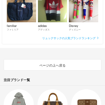
ワコマリア
BAPE
FL
Hoka One One
carharttwip
familiar
adidas
Disney
carhartt
ファミリア
アディダス
ディズニー
カーハート
sacai
リュックサックの人気ブランドランキング
BEAMS
こどもビームス
ヒステリックグラマー
ディズニー
BOUNTY
ページの上へ戻る
BOUNTYHUNTER
バウンティハンター
KAWS
注目ブランド一覧