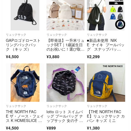
リュックサック
リュックサック
リュックサック
GAPロゴドロースト
【即発送】一升米リュ
■新品未使用 NIK
リングバックパッ
ックSET｜1歳誕生日
E ナイキ プールバッ
ク （キッ ズ）
のお祝いに！選び取り
グ スナップバッ
カード付き［一升餅・
グ 10L 紺
¥4,500
¥3,880
¥2,299
ベビーリュック・ファ
ーストバースデー］
リュックサック
リュックサック
リュックサック
THE NORTH FAC
lotto ロット スイムバ
【THE NORTH FAC
E ザ・ノース・フェイ
ッグ プールバッグ ナ
E】リュックサック カ
ス K HOMESLICE キ
ップサック 女の子 二
バン キッズ ミニ
ッズ ホームスライ
層式 キッズ スイムバ
¥4,500
¥899
¥1,380
ス 8L ブラック K NM
ッグ ガールズ ブラッ