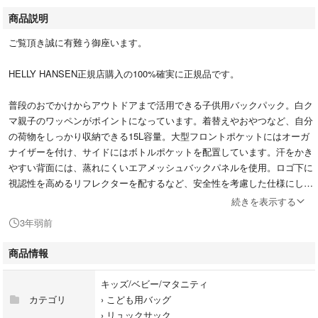
商品説明
ご覧頂き誠に有難う御座います。
HELLY HANSEN正規店購入の100%確実に正規品です。
普段のおでかけからアウトドアまで活用できる子供用バックパック。白ク
マ親子のワッペンがポイントになっています。着替えやおやつなど、自分
の荷物をしっかり収納できる15L容量。大型フロントポケットにはオーガ
ナイザーを付け、サイドにはボトルポケットを配置しています。汗をかき
やすい背面には、蒸れにくいエアメッシュバックパネルを使用。ロゴ下に
視認性を高めるリフレクターを配するなど、安全性を考慮した仕様にして
います。
続きを表示する
3年弱前
【カラー】
NAVY ボーダー
商品情報
【サイズ】
キッズ/ベビー/マタニティ
容量:15L 37.5×W26×D14.5.cm
カテゴリ
›
こども用バッグ
年齢目安:5歳〜9歳
›
リュックサック