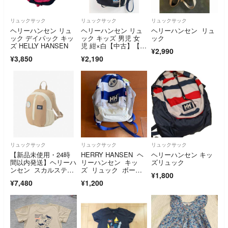
リュックサック
リュックサック
リュックサック
ヘリーハンセン リュ
ヘリーハンセン リュ
ヘリーハンセン リュ
ック デイパック キッ
ック キッズ 男児 女
ック
ズ HELLY HANSEN
児 紺×白【中古】【新
¥2,990
入荷!】♪
¥3,850
¥2,190
リュックサック
リュックサック
リュックサック
【新品未使用・24時
HERRY HANSEN ヘ
ヘリーハンセン キッ
間以内発送】ヘリーハ
リーハンセン キッ
ズリュック
ンセン スカルスティ
ズ リュック ボーダ
¥1,800
ンパック15L
ー
¥7,480
¥1,200