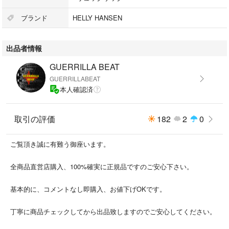
【商品状態】
ブランド
HELLY HANSEN
中古 10:7 特に傷や汚れ等無く状態は良好です。
※ 購入した当初付いていた、チェストストラップには荷重が加わると外れ
出品者情報
るセーフティバックル（ホイッスル付き）がありません。
GUERRILLA BEAT
【素材】
GUERRILLABEAT
ナイロン100%
本人確認済
手元にあるのですぐに発送可能です。
取引の評価
182
2
0
HELLYHANSEN
ヘリーハンセン
ご覧頂き誠に有難う御座います。
バックパック
リュックサック
全商品直営店購入、100%確実に正規品ですのご安心下さい。
通園通塾
キッズ
基本的に、コメントなし即購入、お値下げOKです。
子供服
KIDS
丁寧に商品チェックしてから出品致しますのでご安心してください。
FORTY PERCENT AGAINST RIGHTS
ダブルタップス