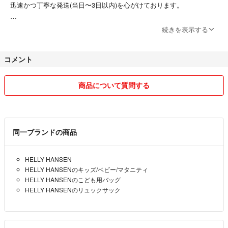
迅速かつ丁寧な発送(当日〜3日以内)を心がけております。
ネイバーフッド
DUNK
お値段交渉、気になることなどがあればお気軽にコメント下さい。
続きを表示する
2002
990
ストリートファッションブランド中心に主に国内外の入手困難なアイテ
991
コメント
ムなどを提供しております。
992
993
出品している物は、全て自宅保管です。
商品について質問する
ONETHIRD
fpar
喫煙者おりません。ペットも飼っておりません。
wtaps
fragment
終了まで安心、安全な取り引きをお約束致します。
同一ブランドの商品
supreme
neighborhood
よろしくお願い致します。
descendant
HELLY HANSEN
srl
HELLY HANSENのキッズ/ベビー/マタニティ
fuct
HELLY HANSENのこども用バッグ
travis scott
HELLY HANSENのリュックサック
チャレンジャー
jordan
gore-tex