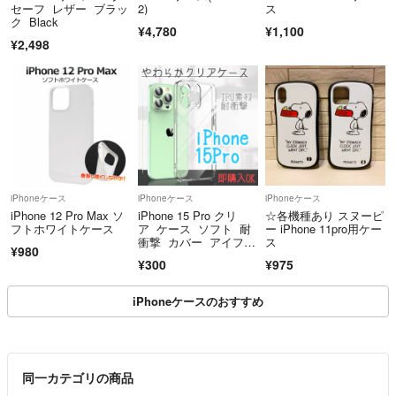
セーフ レザー ブラッ
2)
ス
ク Black
（可能の限り早めに発送するように心掛けております）
¥4,780
¥1,100
¥2,498
ご不便をおかけしますが、何卒どうぞよろしくお願いします。ご理解の
上、ご購入お願いいたします♡
……………………………………
………SECRET RABBIT………
♡同じ商品画像を使用している出品者がおりますが製造元が異なります
ので品質に違いがあり別商品です。
iPhoneケース
iPhoneケース
iPhoneケース
♡発送につきましては、商品の性質上厚みがありますので圧縮し厚みを
iPhone 12 Pro Max ソ
iPhone 15 Pro クリ
☆各機種あり スヌーピ
抑えての発送になります。 織じわ等が着く場合がございます。ご理解
フトホワイトケース
ア ケース ソフト 耐
ー iPhone 11pro用ケー
をお願い致します。
衝撃 カバー アイフォ
ス
¥980
ン
¥300
¥975
♡限定商品、限定価格のものが多数ございます。タイミングによっては
販売できないものもありますのでお早めにご検討ください。
iPhoneケースのおすすめ
よろしくお願い致します。♡(*ᴗˬᴗ)
同一カテゴリの商品