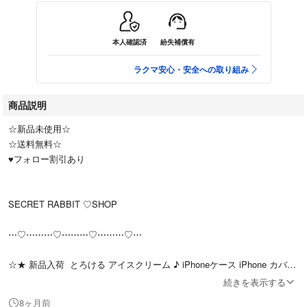
本人確認済
紛失補償有
ラクマ安心・安全への取り組み
商品説明
☆新品未使用☆
☆送料無料☆
♥︎フォロー割引あり
SECRET RABBIT ♡SHOP
⋯♡⋯⋯⋯♡⋯⋯⋯♡⋯⋯⋯♡⋯
☆★ 新品入荷 とろける アイスクリーム ♪ iPhoneケース iPhone カバ
ー スマホ ケース 韓国風雑貨♡ プチプラ シンプル スマホカバー 学生 お
続きを表示する
揃い プレゼント クリア 透明♡
8ヶ月前