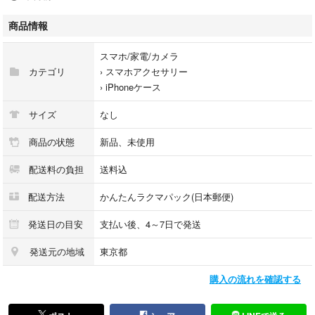
カードなど小物入れるiPhoneケース☆
商品情報
★☆大人気☆★
スマホ/家電/カメラ
小物はこちらから♪
カテゴリ
›
スマホアクセサリー
#SCRBKOMONO
›
iPhoneケース
⋯♡⋯⋯⋯♡⋯⋯⋯♡⋯⋯⋯♡⋯
サイズ
なし
商品の状態
新品、未使用
アイスクリームにカラースプレーのかかったデザインのiPhoneケース♪
配送料の負担
送料込
クリアカラー部分はiphone本体の色も楽しめます◎
お友達とお揃いやプレゼントにもオススメです＾＾
配送方法
かんたんラクマパック(日本郵便)
■対応機種
発送日の目安
支払い後、4～7日で発送
iPhone7/8/SE2
iPhone7plus/8plus
発送元の地域
東京都
iPhoneX/XS
購入の流れを確認する
iPhoneXS Max
iPhoneXR
iPhone11