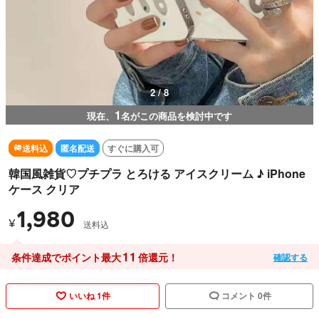
2 / 8
1
現在、
名がこの商品を検討中です
送料込
匿名配送
すぐに購入可
韓国風雑貨♡プチプラ とろける アイスクリーム ♪ iPhone
ケース クリア
1,980
¥
送料込
11
条件達成でポイント最大
倍還元！
確認する
いいね 1件
コメント 0件