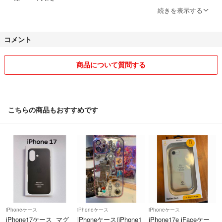
#キーホルダー付き #落下防止 #ストレス解散 #お揃い #カップル #ペ
会計1万以上⇒1000円引き
続きを表示する
ア #ペアケース 男 メンズ
#ケース #iPhoneケース #アクセサリー #アクセ
フォロー割とまとめ割は併用可能◎
#韓国 #可愛い #おしゃれ #携帯ケース #カバー #スマホ #落下
コメント
購入前コメントをお願い致します♡(*ᴗˬᴗ)
カラー...ホワイト
製品タイプ...ケース
✿ ✿ εїз ✿ ✿ ✿ εїз ✿ ✿
商品について質問する
カラー...ホワイト
製品タイプ...ケース
【お願い】
残念評価について、
評価前、何かございましたら、
こちらの商品もおすすめです
誠実に対応させて頂きますので、必ずご連絡頂けますようにお願いいた
します。
どうぞよろしくお願い致します。
✿ ✿ εїз ✿ ✿ ✿ εїз ✿ ✿
【発送について】
商品は全て在庫がございます。
海外の実店舗を経営しており多忙のため、
iPhoneケース
iPhoneケース
iPhoneケース
発送は10日から14日を頂いておりますm(_ _)m
iPhone17ケース マグ
iPhoneケース(iPhone1
iPhone17e iFaceケー