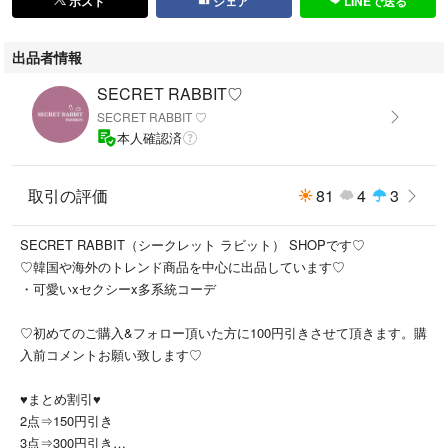
ポスト
シェア
LINEで送る
iPhone11Pro Max
iPhone12
出品者情報
iPhone12 mini
iPhone12Pro
SECRET RABBIT♡
iPhone12Pro Max
SECRET RABBIT ♡
iPhone14
本人確認済
iPhone14pro
iPhone14promax
iPhone14plus
取引の評価
81
4
3
SECRET RABBIT（シークレット ラビット） SHOPです♡
そのままご購入頂くと、iphone13となります
♡韓国や海外のトレンド商品を中心に出品しています♡
・可愛いxセクシーx多系統コーデ
♡初めてのご購入&フォロー頂いた方に100円引きさせて頂きます。購
#韓国 #スマホケース #韓国雑貨 #北欧雑貨
入前コメントお願い致します♡
#シリコン #立体 #ゆるカワ #キーホルダー #学生 #スマホ #カバー #可愛
い ピーチ pink ピンク #iPhone14ケース #iPhone14proケース #iPhone1
♥︎まとめ割引♥︎
4promaxケース #iPhone14plusケース #新品 #男女兼用 社会人 学生 大
2点⇒150円引き
学生 誕生日プレゼント スマホカバー
3点⇒300円引き