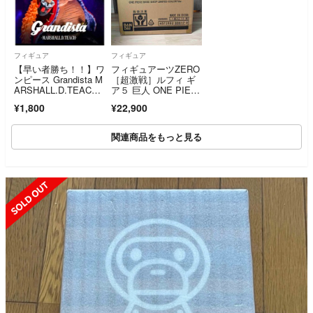
フィギュア
フィギュア
【早い者勝ち！！】ワ
フィギュアーツZERO
ンピース Grandista M
［超激戦］ルフィ ギ
ARSHALL.D.TEAC
ア５ 巨人 ONE PIEC
H マーシャル・D・テ
E BASE SHOP COLO
¥1,800
¥22,900
ィーチ 黒ひげ フィギ
R
ュア
関連商品をもっと見る
SOLD OUT