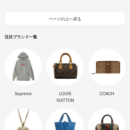
GYC様 ご質問ありがとうございます。
在庫御座います。ご検討をお願い致します。
またご
- 3年以上前
出品者
ページの上へ戻る
コメント失礼致します。
注目ブランド一覧
こちらまだ在庫ございますか？
GYC
- 3年以上前
Supreme
LOUIS
COACH
VUITTON