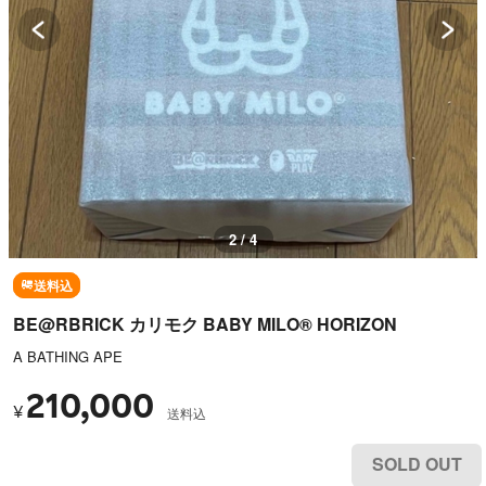
2 / 4
送料込
BE@RBRICK カリモク BABY MILO® HORIZON
A BATHING APE
210,000
¥
送料込
SOLD OUT