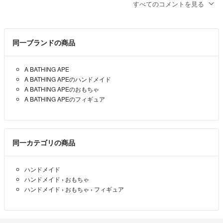
すべてのコメントを見る
小豆柴
- 約3年前
まだ御座います、ご検討をお願い致します。
同一ブランドの商品
またご
- 約3年前
出品者
A BATHING APE
まだありますか？
A BATHING APEのハンドメイド
A BATHING APEのおもちゃ
choas2233
- 約3年前
A BATHING APEのフィギュア
すみません、そこまでの値引きが出来ません、申し訳ございません。
またご
- 3年以上前
出品者
同一カテゴリの商品
購入希望ですが、他の出品者様と同じ194000込み匿名発送可能でしょ
ハンドメイド
うか？
ハンドメイド
›
おもちゃ
宜しくお願い致します。
ハンドメイド
›
おもちゃ
›
フィギュア
GYC
- 3年以上前