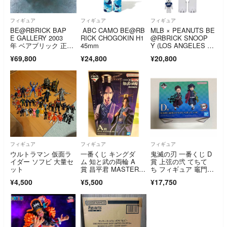
フィギュア
フィギュア
フィギュア
BE@RBRICK BAP
ABC CAMO BE@RB
MLB × PEANUTS BE
E GALLERY 2003
RICK CHOGOKIN H1
@RBRICK SNOOP
年 ベアブリック 正規
45mm
Y (LOS ANGELES D
品
ODGERS) 100％ & 40
¥69,800
¥24,800
¥20,800
0％
フィギュア
フィギュア
フィギュア
ウルトラマン 仮面ラ
一番くじ キングダ
鬼滅の刃 一番くじ D
イダー ソフビ 大量セ
ム 知と武の両輪 A
賞 上弦の弐 てちて
ット
賞 昌平君 MASTERLI
ち フィギュア 竈門炭
SE フィギュア
治郎 冨岡義勇
¥4,500
¥5,500
¥17,750