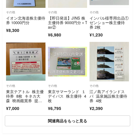
その他
その他
その他
イオン北海道株主優待
【即日発送】JINS 株
インパル様専用出品①
券 10000円分
主優待券 9000円分＋T
ゼンショー株主優待
ax②
券 2枚
¥8,300
¥6,980
¥1,230
その他
その他
その他
東京テアトル 株主優
東京サマーランド １
江ノ島アイランドス
待券 8枚 キネカ大
デイパス 株主優待 4
パ 温泉施設株主優待
森 映画鑑賞券 提示
枚
券 4枚
割引券
¥7,000
¥6,795
¥2,390
関連商品をもっと見る