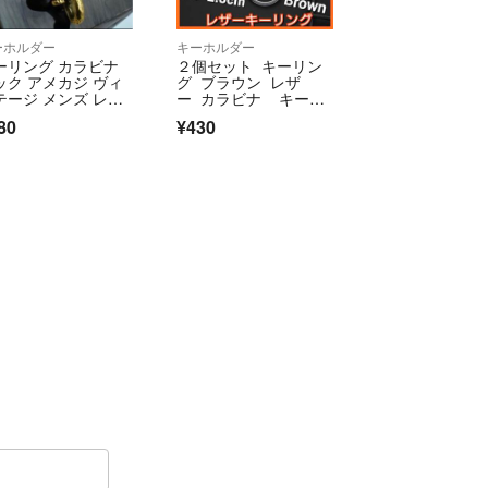
ーホルダー
キーホルダー
ーリング カラビナ
２個セット キーリン
ック アメカジ ヴィ
グ ブラウン レザ
テージ メンズ レデ
ー カラビナ キーホ
ース サル プレゼン
ルダー アクセサリー
80
¥430
 ストリート 男女兼
夏 雑貨 動物 猿