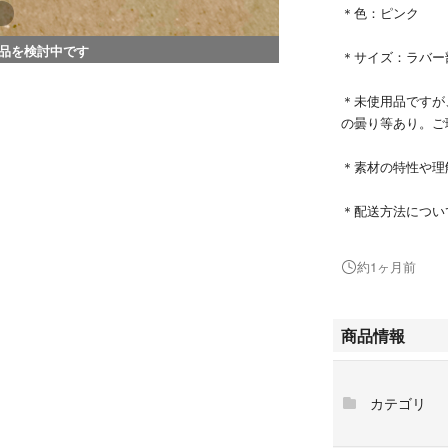
＊色：ピンク
品を検討中です
＊サイズ：ラバー部
＊未使用品ですが
の曇り等あり。ご
＊素材の特性や理
＊配送方法につい
す。簡易梱包、規
承下さい。
約1ヶ月前
＊他同時購入希望
ます。
商品情報
＃三好良
＃スタイリスト私
カテゴリ
＃チャーム
＃アクセサリー