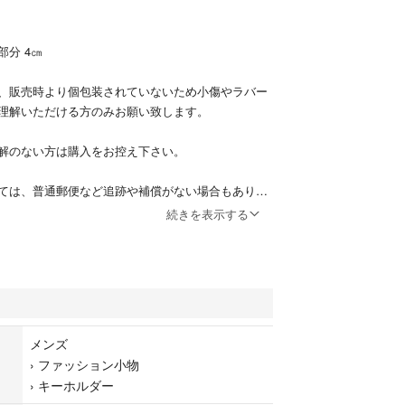
分 4㎝
、販売時より個包装されていないため小傷やラバー
理解いただける方のみお願い致します。
解のない方は購入をお控え下さい。
ては、普通郵便など追跡や補償がない場合もありま
定サイズ内に小さくさせていただきます。予めご了
続きを表示する
の方は、事前にご連絡下さい。同梱包にて対応致し
メンズ
物
›
ファッション小物
›
キーホルダー