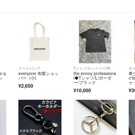
トートバッグ
Tシャツ/カットソー(半袖/袖なし)
キ
o q
everyone 布製ショッ
the ennoy professiona
希少
フレ
パー (小)
l◆Tシャツ/L/ボーダ
c'
ー/ブラック
ャッ
¥2,650
¥10,000
¥3