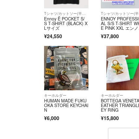
Tシャツ/カットソー(半袖/袖なし)
T
Ennoy Ē POCKET S/
ENNOY PROFESS
S T-SHIRT (BLACK) X
AL S/S T-SHIRT W
Lサイズ
E PINK XXL エンノ
イ 刺繍ロゴ Tシャ
¥24,550
¥37,800
ツ ピンク
キーホルダー
キーホルダー
HUMAN MADE FUKU
BOTTEGA VENETA
OKA STORE KEYCHAI
EATHER TRIANGL
N
EY RING
¥6,000
¥15,800