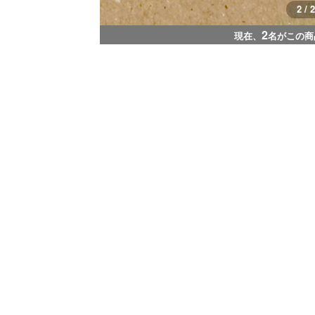
1 / 2
2
現在、
名がこの商