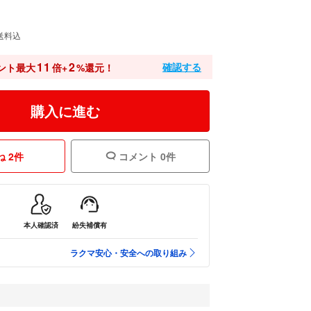
送料込
11
2
確認する
ント最大
倍+
%還元！
購入に進む
 2件
コメント 0件
本人確認済
紛失補償有
ラクマ安心・安全への取り組み