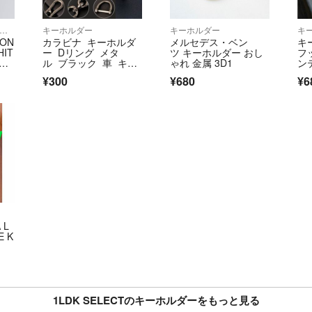
シャツ/カットソー(半袖/袖なし)
キーホルダー
キーホルダー
キ
ION
カラビナ キーホルダ
メルセデス・ベン
キ
HIT
ー Dリング メタ
ツ キーホルダー おし
フ
ル ブラック 車 キー
ゃれ 金属 3D1
ン
チェーン 黒色
ィ
¥300
¥680
¥6
ト
用 
 L
E K
1LDK SELECTのキーホルダーをもっと見る