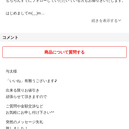
もちろんすでにフォローしていただいている方もお値引きいたします。
はじめましてm(__)m
続きを表示する
ご覧頂きまして、ありがとうございますm(__)m
コメント
おしゃれな古着を中心に販売しております！
よろしくお願いいたします♪
商品について質問する
★コメント無しでの即購入OK です。
取引後のメッセージ、挨拶なども特に必要ありません！ご入金を確認し
与太様
だい順次発送いたします。
「いいね」有難うございます♪
コメントのやり取りの最中でも、先にご購入いただいた方を優先いたし
出来る限りお値引き
ます。ご了承ください。
頑張らせて頂きますので
ご質問や金額交渉など
※トラブル回避のためお取り置きは致しておりません。ご了承くださ
お気軽にお申し付け下さい^^
い。
突然のメッセージ失礼
※購入後2日間ご入金いただけなかった場合は取引キャンセルさせてい
致しました！