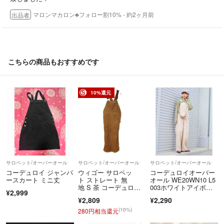
ただいております。ご了承下さい。
マロンマカロン♣フォロー割10%
- 約2ヶ月前
出品者
★【配送に関するご注意】
こちらの商品もおすすめです
できるだけ速やかな発送を心がけています。
特定の商品や配送距離、天候不良によってはお届けに時間がかかってし
10%還元
まうと思います。
お急ぎのところ大変申し訳ありませんが、予めご了承ください。
※土日、祝日は配送をおこなっておりません。またメッセージの確認が
遅れる場合がございます。ご了承ください。
※北海道、または離島や沖縄本島への配送は別途特別送料がかかる場合
がございますので、ご了承ください。
サロペット/オーバーオール
サロペット/オーバーオール
サロペット/オーバーオール
コーデュロイ ジャンパ
ウィゴー サロペッ
コーデュロイオーバー
★【返品について】
ースカート ミニ丈
ト ストレート 無
オール WE20WN10 L5
こちらの不備以外での返品はご遠慮願います。
地 S 茶 コーデュロ
003ホワイトアイボリ
¥2,999
＊万が一商品到着時に破損等があった場合は、お手数ですが評価前に取
イ カジュアル
ー系 M
¥2,809
¥2,290
引メッセージよりご連絡ください。
(10%)
280円相当還元