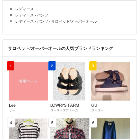
レディース
レディース
›
パンツ
レディース
›
パンツ
›
サロペット/オーバーオール
サロペット/オーバーオールの人気ブランドランキング
1
2
3
Lee
LOWRYS FARM
GU
リー
ローリーズファーム
ジーユー
4
5
6