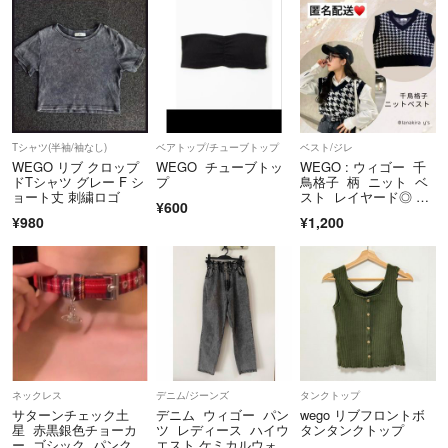
尚、評価後の対応はいたしかねます。
できるだけ丁寧な返信と説明を心がけています！
※時間帯、その他諸事情によりコメントを見逃してしまった場合はどう
かご容赦ください。
気持ちの良いお取引ができるように努めます☆
Tシャツ(半袖/袖なし)
ベアトップ/チューブトップ
ベスト/ジレ
どうぞよろしくお願いいたします。
WEGO リブ クロップ
WEGO チューブトッ
WEGO : ウィゴー 千
ドTシャツ グレー F シ
プ
鳥格子 柄 ニット ベ
ョート丈 刺繍ロゴ
スト レイヤード◎ 美
¥600
品
¥980
¥1,200
ネックレス
デニム/ジーンズ
タンクトップ
サターンチェック土
デニム ウィゴー パン
wego リブフロントボ
星 赤黒銀色チョーカ
ツ レディース ハイウ
タンタンクトップ
ー ゴシック パンク y
エスト ケミカルウォッ