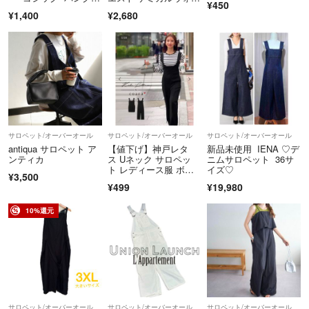
¥450
2k 量産系地雷系
シュ グレー黒
¥1,400
¥2,680
サロペット/オーバーオール
サロペット/オーバーオール
サロペット/オーバーオール
antiqua サロペット ア
【値下げ】神戸レタ
新品未使用 IENA ♡デ
ンティカ
ス Uネック サロペッ
ニムサロペット 36サ
ト レディース服 ボト
イズ♡
¥3,500
ムス コラボ服 大人可
¥499
¥19,980
愛い Mサイズ
10%還元
サロペット/オーバーオール
サロペット/オーバーオール
サロペット/オーバーオール