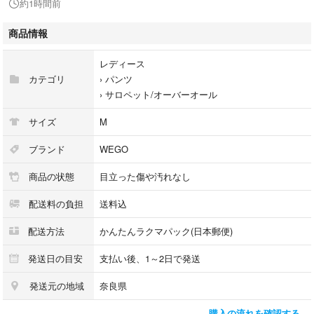
約1時間前
インナー次第で雰囲気を変えられるため、オールシーズン活躍してくれる
万能アイテムです。
商品情報
程よいルーズ感があり、韓国ファッションや古着MIX、ストリートカジュ
レディース
アルコーデにもおすすめです。
カテゴリ
›
パンツ
デニム素材なので使いやすく、1着あると着回しの幅が広がります。
›
サロペット/オーバーオール
◆サイズ表記◆
サイズ
M
Mサイズ
ブランド
WEGO
◆実寸◆
商品の状態
目立った傷や汚れなし
肩幅：約22ｃｍ
身幅：約42ｃｍ
配送料の負担
送料込
股下：約72ｃｍ
裾幅：約24ｃｍ
配送方法
かんたんラクマパック(日本郵便)
着丈：約119ｃｍ
発送日の目安
支払い後、1～2日で発送
※素人採寸ですので、多少の誤差はご容赦下さい。
発送元の地域
奈良県
◆素材◆
購入の流れを確認する