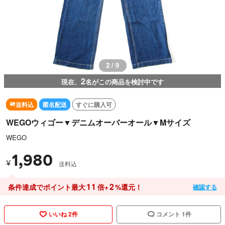
3 / 9
2
現在、
名がこの商品を検討中です
送料込
匿名配送
すぐに購入可
WEGOウィゴー▼デニムオーバーオール▼Mサイズ
WEGO
1,980
¥
送料込
11
2
条件達成でポイント最大
倍+
%還元！
確認する
いいね 2件
コメント 1件