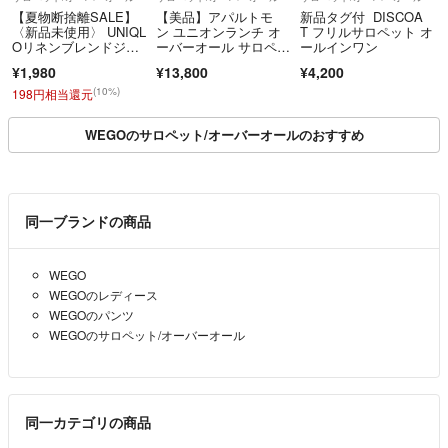
【夏物断捨離SALE】
【美品】アパルトモ
新品タグ付 DISCOA
〈新品未使用〉 UNIQL
ン ユニオンランチ オ
T フリルサロペット オ
Oリネンブレンドジャ
ーバーオール サロペッ
ールインワン
ンプスーツ ブラッ
ト 白 つなぎ 別注
¥1,980
¥13,800
¥4,200
ク 3XL 大きいサイ
ズ ぽっちゃりコーデ
(10%)
198円相当還元
WEGOのサロペット/オーバーオールのおすすめ
同一ブランドの商品
WEGO
WEGOのレディース
WEGOのパンツ
WEGOのサロペット/オーバーオール
同一カテゴリの商品