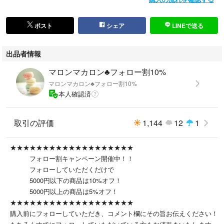
綿100％
ポスト
シェア
LINEで送る
◆コンディション◆
着用に問題が出るようなダメージや汚れはございませんでした。
出品者情報
古着ですので神経質な方はご遠慮ください。
マロンマカロン♣フォロー割10%
マロンマカロン♣フォロー割10%
本人確認済
◎送料の関係で発送する際には
取引の評価
1,144
12
1
コンパクトに畳ませて頂きます事
ご了承お願いします。
★★★★★★★★★★★★★★★★★★★
フォロー割キャンペーン開催中！！
◎USED品のご使用に慣れた方、USED品に
フォローしていただくだけで
理解のある方のご購入をお願い致します。
5000円以下の商品は10%オフ！
L2785-5
5000円以上の商品は5%オフ！
↓↓↓↓↓同サイズの商品はこちらから↓↓↓↓↓
★★★★★★★★★★★★★★★★★★★
#FerrisWheelLM
購入前にフォローしていただき、コメント欄にその旨お伝えください！
↑↑↑↑↑同サイズの商品はこちらから↑↑↑↑↑