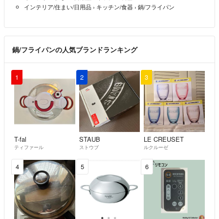
インテリア/住まい/日用品
›
キッチン/食器
›
鍋/フライパン
鍋/フライパンの人気ブランドランキング
1
2
3
T-fal
STAUB
LE CREUSET
ティファール
ストウブ
ルクルーゼ
4
5
6