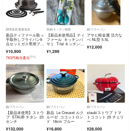
調理道具/製菓道具
収納/キッチン雑貨
鍋/フライパン
新品ティファール取っ
【新品未使用品】ティ
アサヒ軽金属 活力な
手取外しフライパン9
ファール キッチンバ
べ NL型 5.5L
点セットガス専用ブロ
サミ T-fal キッチンシ
¥12,000
ンズ柄2本付
ザーズ
¥10,900
¥1,299
(7%)
763円相当還元
鍋/フライパン
鍋/フライパン
鍋/フライパン
【新品未使用】ストウ
新品 Le Creuset ルク
staub/ストウブ トマ
ブ STAUB チタン 23
ルーゼ ココットロン
トココット 25 チェリ
センチ
ド 18cm ブルー
ー
¥132,000
¥16,800
¥28,000