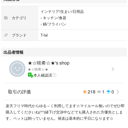
インテリア/住まい/日用品
カテゴリ
›
キッチン/食器
›
鍋/フライパン
ブランド
T-fal
出品者情報
★☆咲希☆★'s shop
★☆咲希☆★
本人確認済
取引の評価
218
1
0
楽天フリマ時代からゆる～く利用してます☆マイルール無いのでぜひ即
購入してくださいね(^^)値下げ交渉中などでも購入された方優先としま
す。ペットは飼っていません。発送は基本的に平日になります☆