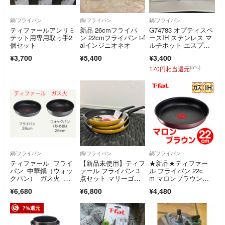
鍋/フライパン
鍋/フライパン
鍋/フライパン
ティファールアンリミ
新品 26cmフライパ
G74783 オプティスペ
テット用専用取っ手2
ン 22cmフライパン t-f
ースIH ステンレス マ
個セット
alインジニオネオ
ルチポット エスプレ
ッソ 16cm
¥3,700
¥5,400
¥3,400
(5%)
170円相当還元
鍋/フライパン
鍋/フライパン
鍋/フライパン
ティファール フライ
【新品未使用】ティフ
★新品★ティファー
パン 中華鍋（ウォッ
ァール フライパン 3
ル フライパン 22c
クパン） ガス火 フ
点セット マリーゴー
m マロンブラウン・
レーズ お洒落 長持
ルドイエロー
アンリミテッド
¥6,680
¥6,800
¥4,480
ち 2点セット
7%還元