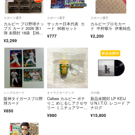
スポーツ選手
スポーツ選手
スポーツ選手
カルビー プロ野球チッ
サッカー日本代表 カ
カルビープロモカー
プス カード 2026 第1
ード 95枚セット
ド 中村敬斗 伊東純也
弾 未開封 18袋 【36
¥777
¥2,200
枚】
¥2,299
シングルカード
キャラクターグッズ
その他
阪神タイガースプロ野
Calbee カルビー ポテ
新品未開封 LP KEIJ
球カード
りこ めじるしアクセサ
U N.I.T.O. レコード ア
リー ミニチュアマーカ
ナログ
¥850
ー BIGポテりこ ビック
¥980
¥15,800
ポテりこ