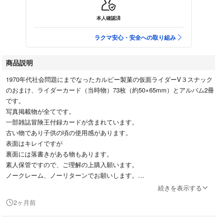
本人確認済
ラクマ安心・安全への取り組み
商品説明
1970年代社会問題にまでなったカルビー製菓の仮面ライダーV３スナック
のおまけ、ライダーカード（当時物）73枚（約50×65mm）とアルバム2冊
です。
写真掲載物が全てです。
一部雑誌冒険王付録カードが含まれています。
古い物であり子供の頃の使用感があります。
表面はキレイですが
裏面には落書きがある物もあります。
素人保管ですので、ご理解の上購入願います。
ノークレーム、ノーリターンでお願いします。
年末年始は対応が遅れる場合があります、ご容赦ください。
続きを表示する
2ヶ月前