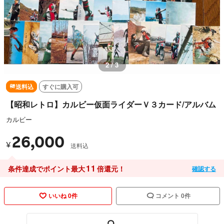
2 / 3
送料込
すぐに購入可
【昭和レトロ】カルビー仮面ライダーＶ３カード/アルバム
カルビー
26,000
¥
送料込
11
条件達成でポイント最大
倍還元！
確認する
いいね 0件
コメント 0件