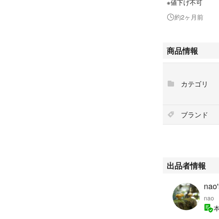
※値下げ不可
約2ヶ月前
商品情報
カテゴリ
ブランド
出品者情報
nao'
nao