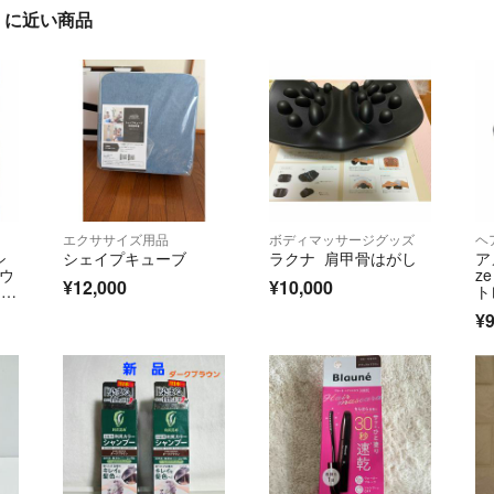
ク」に近い商品
エクササイズ用品
ボディマッサージグッズ
ヘ
シ
シェイプキューブ
ラクナ 肩甲骨はがし
ア
ラウ
ze
¥12,000
¥10,000
カラ
ト
¥9