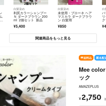
白髪染め
白髪染め
白
ン
利尻カラーシャンプー
未使用・ブローネ ヘア
バ
ム
Ｎ ダークブラウン 200
マスカラ ダークブラウ
リ
ブラ
ml 2個セット 新品
ン 白髪用
ク
¥5,400
¥850
¥4
関連商品をもっと見る
送料込
匿名配
Mee co
ック
AMAZEPLUS
2,750
¥