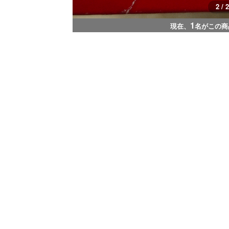
2 / 2
1
現在、
名がこの商