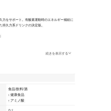
久力をサポート。有酸素運動時のエネルギー補給に
た持久力系ドリンクの決定版。
モ
続きを表示する
食品/飲料/酒
›
健康食品
›
アミノ酸
なし