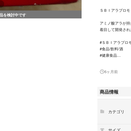
ＳＢＩアラプロモ
品を検討中です
アミノ酸アラが持
着目して開発され
#ＳＢＩアラプロ
#食品/飲料/酒
#健康食品
#アミノ酸
箱から出して発送
6ヶ月前
商品情報
カテゴリ
サイズ