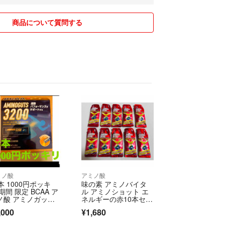
負いかねます。
入下さい。
商品について質問する
付方法の場合は
らせください。
いただき、
。
基本、
身のみを発送。
します。
そのままの、状態で
きます。
送希望の方はお声がけ下さい。
ミノ酸
アミノ酸
せ。または着払いにてご対応させて頂きます。
本 1000円ポッキ
味の素 アミノバイタ
期間 限定 BCAA ア
ル アミノショット エ
欄にない場合、
ノ酸 アミノガッツ3
ネルギーの赤10本セッ
0
ト(韓国表記)
ださい。
,000
¥1,680