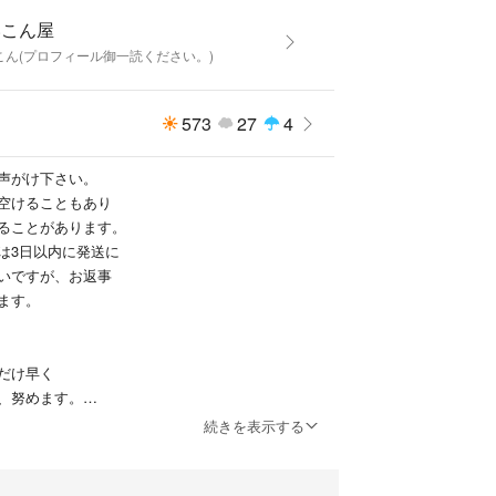
いこん屋
こん(プロフィール御一読ください。)
573
27
4
声がけ下さい。
空けることもあり
ることがあります。
は3日以内に発送に
いですが、お返事
ます。
だけ早く
、努めます。
続きを表示する
故補償がなく、万一不着があった場合、
をかけることは可能ですが
ことがほとんどですので、