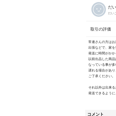
だ
だい
取引の評価
常連さんの方はお
出張などで、家を
発送に時間がかか
以前出品した商品
なっている事が多
遅れる場合があり
ご了承ください。
それ以外は出来る
発送できるように
⚠️普通郵便は事
郵便局へ調査依頼
コメント
原因がわからない