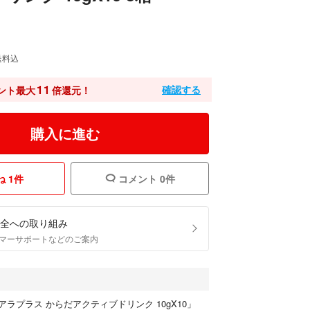
送料込
11
確認する
ント最大
倍還元！
購入に進む
 1件
コメント 0件
全への取り組み
マーサポートなどのご案内
 アラプラス からだアクティブドリンク 10gX10」