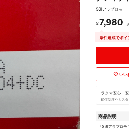
SBIアラプロモ
7,980
¥
条件達成でポイ
いいね
ラクマ安心・安
補償制度やカスタ
商品説明
「SBIアラプロモ