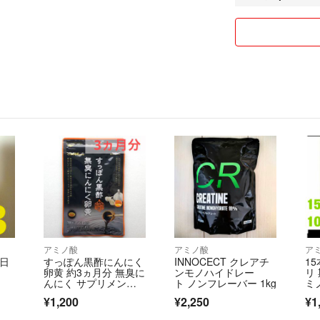
その場合の責任は
ご承知のうえご購
追跡機能がある送
コメントにてお知
料金を変更させて
ご対応いたします
送料の節約の為、
箱から出して、中
箱を圧縮して発送
必要ない場合は、
送付させていただ
未開封のまま、発
アミノ酸
アミノ酸
ア
送料分価格の上乗
0日
すっぽん黒酢にんにく
INNOCECT クレアチ
15
卵黄 約3ヵ月分 無臭に
ンモノハイドレー
リ 
賞味期限は、詳細
んにく サプリメン
ト ノンフレーバー 1kg
ミ
ト 健康食品
20
画像にてご確認く
¥1,200
¥2,250
¥1