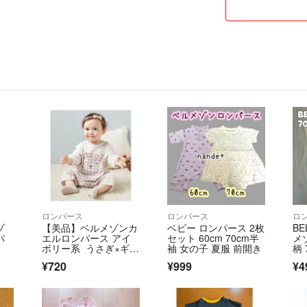
ロンパース
ロンパース
ロ
ゾ
【美品】ベルメゾンカ
ベビー ロンパース 2枚
BE
パ
エルロンパース アイ
セット 60cm 70cm半
メ
ボリー系 うさぎ×ギン
袖 女の子 夏服 前開き
柄
ガムチェック 80
ス
¥720
¥999
¥4