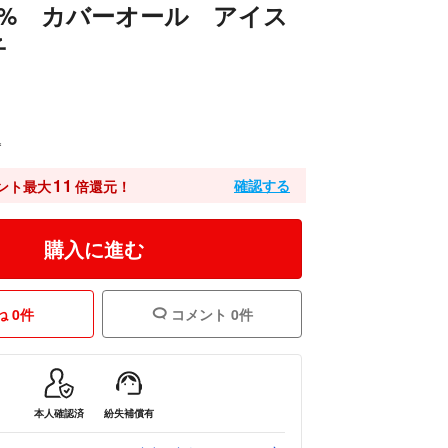
0% カバーオール アイス
子
込
11
確認する
ント最大
倍還元！
購入に進む
 0件
コメント 0件
本人確認済
紛失補償有