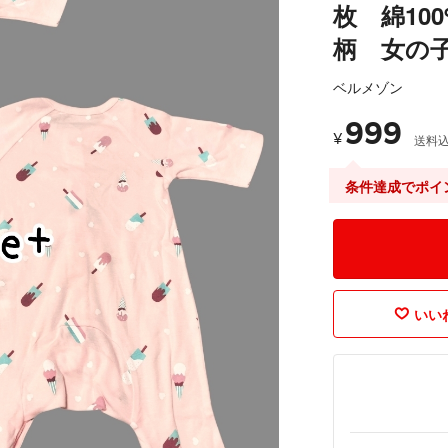
枚 綿10
柄 女の
ベルメゾン
999
¥
送料
条件達成でポイ
いいね