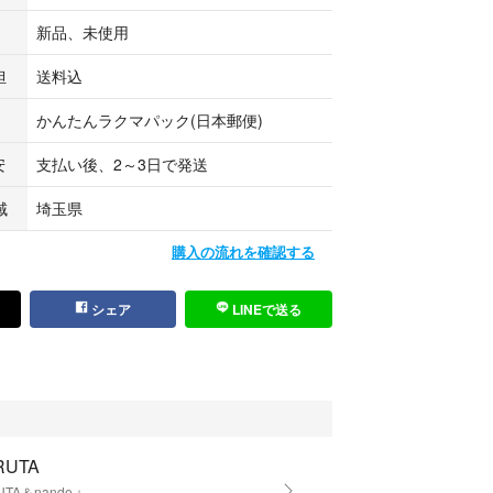
新品、未使用
担
送料込
かんたんラクマパック(日本郵便)
安
支払い後、2～3日で発送
域
埼玉県
購入の流れを確認する
シェア
LINEで送る
RUTA
UTA＆nande＋