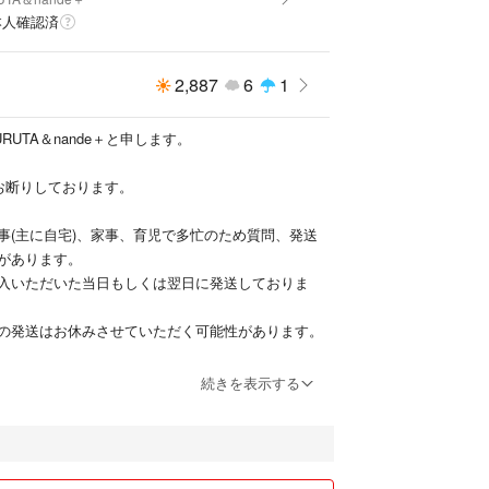
本人確認済
2,887
6
1
RUTA＆nande＋と申します。
お断りしております。
事(主に自宅)、家事、育児で多忙のため質問、発送
があります。
入いただいた当日もしくは翌日に発送しておりま
の発送はお休みさせていただく可能性があります。
ければすべて回答しているつもりですが、たまにい
続きを表示する
通知が流れ気づかないことがあります。。。
がない場合は、再度コメントいただけますと助かり