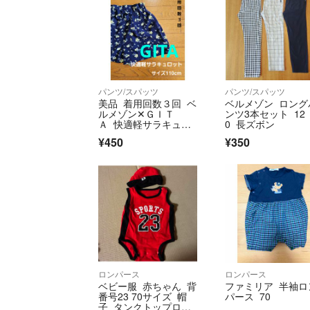
パンツ/スパッツ
パンツ/スパッツ
美品 着用回数３回 ベ
ベルメゾン ロング
ルメゾン✕ＧＩＴ
ンツ3本セット 12
Ａ 快適軽サラキュロ
0 長ズボン
ット サイズ１１０cm
¥450
¥350
ロンパース
ロンパース
ベビー服 赤ちゃん 背
ファミリア 半袖ロ
番号23 70サイズ 帽
パース 70
子 タンクトップロン