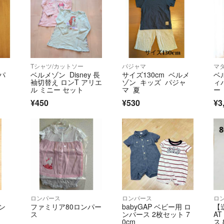
Tシャツ/カットソー
パジャマ
マ
パ
ベルメゾン Disney 長
サイズ130cm ベルメ
ベ
袖切替え ロンT アリエ
ゾン キッズ パジャ
ィ
ル ミニー セット
マ 夏
ー
¥450
¥530
¥3
ロンパース
ロンパース
ロ
ン
ファミリア80ロンパー
babyGAP ベビー用 ロ
【
ス
ンパース 2枚セット 7
A
0cm
ス 