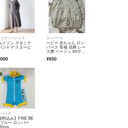
タニティパジャマ
ロンパース
ルメゾン マタニテ
ベビー 赤ちゃん ロン
パジャマ スヌーピ
パース 長袖 花柄 レー
ス襟 ベージュ 80サイ
ズ
,000
¥650
ンパース
送料込み】FINE BE
T ブルー ロンパー
80cm