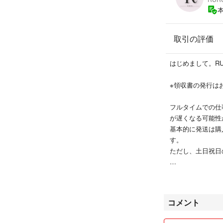
取引の評価
はじめまして。RU
※領収書の発行は
フルタイムでの仕
が遅くなる可能性
基本的に発送は購
す。
ただし、土日祝日
☆コメントいただ
いねなどが重なり
お手数ですが回答
コメント
ます。