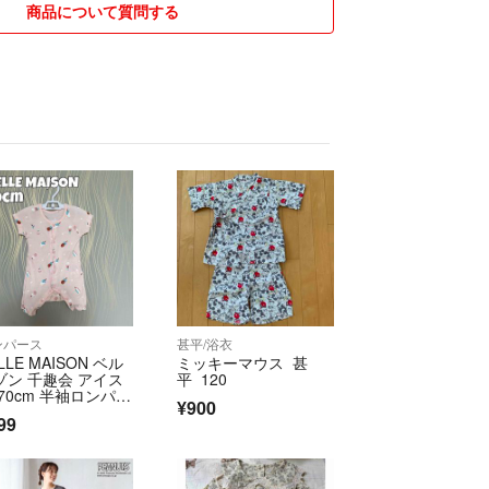
商品について質問する
ンパース
甚平/浴衣
LLE MAISON ベル
ミッキーマウス 甚
ゾン 千趣会 アイス
平 120
 70cm 半袖ロンパー
¥900
99