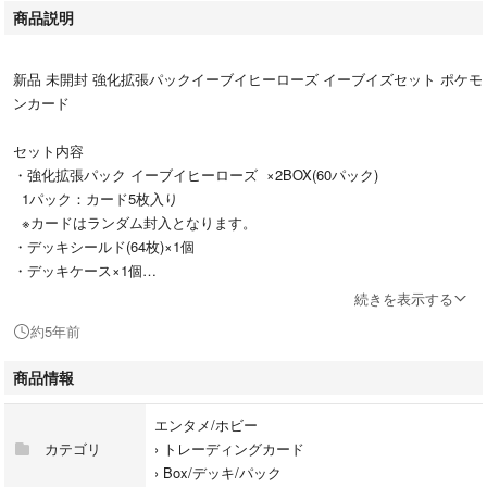
商品説明
新品 未開封 強化拡張パックイーブイヒーローズ イーブイズセット ポケモ
ンカード
セット内容
・強化拡張パック イーブイヒーローズ ×2BOX(60パック)
1パック：カード5枚入り
※カードはランダム封入となります。
・デッキシールド(64枚)×1個
・デッキケース×1個
・プロモカード「エーフィVMAX」×1枚
続きを表示する
・カードボックス(外箱)×1個
約5年前
・商品説明
商品情報
ポケモンセンターオンラインで購入しました。
エンタメ/ホビー
返品不可となります。
カテゴリ
›
トレーディングカード
›
Box/デッキ/パック