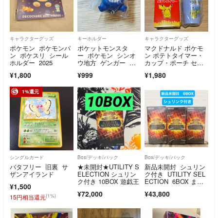
キャラクターグッズ
キーホルダー
キャラクターグッズ
ポケモン ポケモンパ
ポケットモンスタ
マクドナルド ポケモ
ン ポケスリ シール
ー ポケモン シンオ
ン ポテトタイマー・
ホルダー 2025
ウ地方 ゲンガー マ
カップ・ポーチ セッ
スコット チャー
ト
¥1,800
¥999
¥1,980
ム 雑貨
1%還元
シングルカード
Box/デッキ/パック
Box/デッキ/パック
バタフリー 旧裏 サ
★未開封★UTILITY S
新品未開封 シュリン
ザンアイランド
ELECTION シュリン
ク付き UTILITY SEL
ク付き 10BOX 遊戯王
ECTION 6BOX まと
¥1,500
め売り
¥72,000
¥43,800
(1%)
15円相当還元