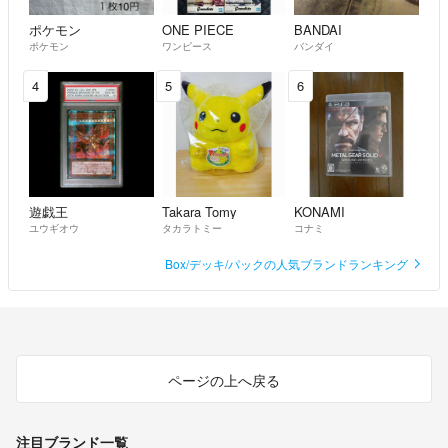
ポケモン
ONE PIECE
BANDAI
ポケモン
ワンピース
バンダイ
4
5
6
遊戯王
Takara Tomy
KONAMI
ユウギオウ
タカラトミー
コナミ
Box/デッキ/パックの人気ブランドランキング
ページの上へ戻る
注目ブランド一覧