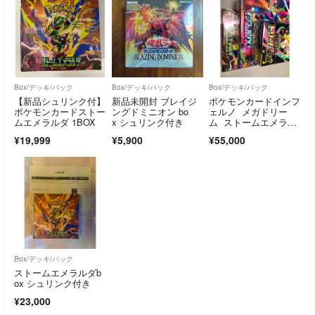
Box/デッキ/パック
Box/デッキ/パック
Box/デッキ/パック
【新品シュリンク付】
新品未開封 ブレイジ
ポケモンカードインフ
ポケモンカードストー
ングドミニオン bo
ェルノ メガドリー
ムエメラルダ 1BOX
x シュリンク付き
ム ストームエメラル
ダ
¥19,999
¥5,900
¥55,000
Box/デッキ/パック
ストームエメラルダb
ox シュリンク付き
¥23,000