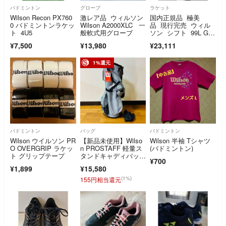
バドミントン
グローブ
ラケット
Wilson Recon PX760
激レア品 ウィルソン
国内正規品 極美
0 バドミントンラケッ
Wilson A2000XLC 一
品 現行完売 ウィル
ト 4U5
般軟式用グローブ
ソン シフト 99L G
2 ナチュラルガット
¥7,500
¥13,980
¥23,111
1%還元
バドミントン
バッグ
バドミントン
Wilson ウイルソン PR
【新品未使用】Wilso
Wilson 半袖 Tシャツ
O OVERGRIP ラケッ
n PROSTAFF 軽量ス
(バドミントン)
ト グリップテープ
タンドキャディバッ
¥700
グ グレー
¥1,899
¥15,580
(1%)
155円相当還元