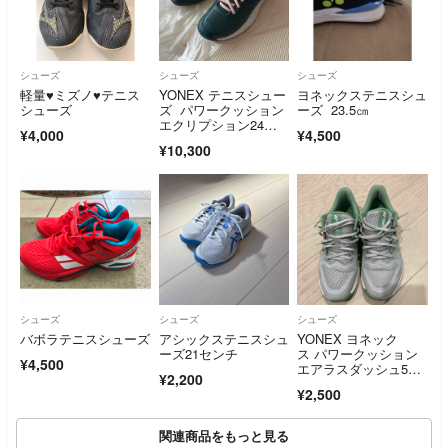
シューズ
シューズ
シューズ
軽量♥ミズノ♥テニス
YONEX テニスシュー
ヨネックステニスシュ
シューズ
ズ パワークッション
ーズ 23.5㎝
エクリプション24セ
¥4,000
¥4,500
ンチ
¥10,300
シューズ
シューズ
シューズ
バボラテニスシューズ
アシックステニスシュ
YONEX ヨネック
ーズ21センチ
ス パワークッション
¥4,500
エアラスダッシュ5W
¥2,200
GC SHTAD5W
¥2,500
関連商品をもっと見る